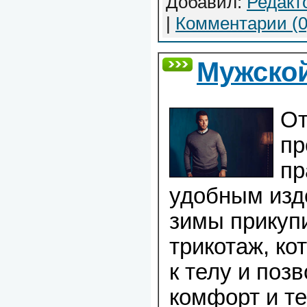
Добавил:
Редакт
|
Комментарии (0
Мужской
От
пр
пр
удобным изд
зимы прикуп
трикотаж, ко
к телу и поз
комфорт и т