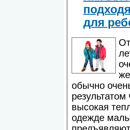
подход
для реб
От
ле
оч
же
обычно очен
результатом 
высокая тепл
одежде мал
предъявляют