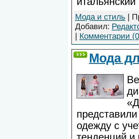
итальянский 
Мода и стиль
| П
Добавил:
Редакт
|
Комментарии (0
Мода дл
Ве
ди
«Д
представили
одежду с уч
тенденций и