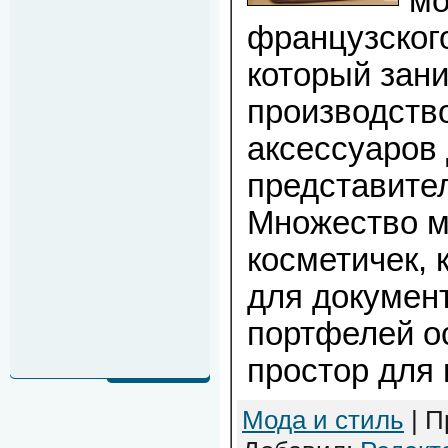
мо
французского 
который зан
производств
аксессуаров
представител
Множество м
косметичек, 
для документ
портфелей о
простор для
Мода и стиль
| П