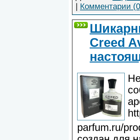
|
Комментарии (0
Шикарн
Creed A
настоя
Не
со
ар
ht
parfum.ru/pro
создан для 