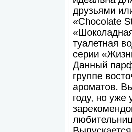
друзьями или
«Chocolate S
«Шоколадная
туалетная во
серии «Жизнь
Данный парф
группе вост
ароматов. В
году, но уже 
зарекомендо
любительниц
Выпускается 