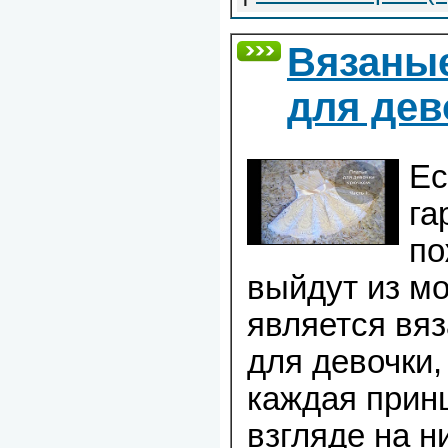
Вязаны
для дев
Ес
га
по
выйдут из м
является вяз
для девочки,
каждая принц
взгляде на н