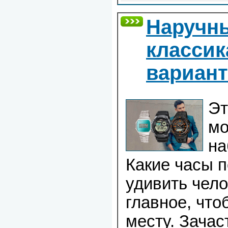
Наручн
классик
вариант
Эт
мо
на
Какие часы п
удивить чело
главное, что
месту. Зачас