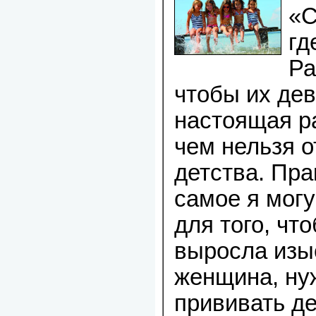
«С
гд
Ра
чтобы их де
настоящая ра
чем нельзя о
детства. Пра
самое я могу
для того, чт
выросла изы
женщина, ну
прививать де