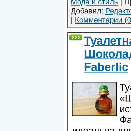
Мода и стиль
| П
Добавил:
Редакт
|
Комментарии (0
Туалетн
Шокола
Faberlic
Ту
«Ш
ис
Фа
идеальна для