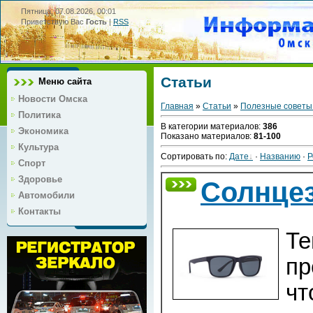
Пятница, 07.08.2026, 00:01
Приветствую Вас
Гость
|
RSS
Статьи
Меню сайта
Новости Омска
Главная
»
Статьи
»
Полезные советы
Политика
В категории материалов
:
386
Экономика
Показано материалов
:
81-100
Культура
Сортировать по
:
Дате
·
Названию
·
Р
Спорт
Здоровье
Солнце
Автомобили
Контакты
Те
пр
чт