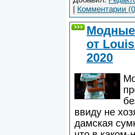
|
Комментарии (0
Модные
от Louis
2020
Мо
пр
бе
ввиду не хоз
дамская сумк
что в каком