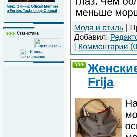
глаз. Чем бо
Мекс Эмини: Official Member
меньше мор
в Forbes Technology Council
Мода и стиль
| П
Статистика
Добавил:
Редакт
|
Комментарии (0
Женские
Frija
На
мо
ос