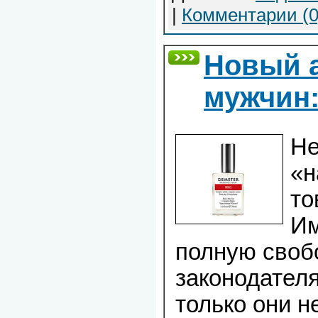
|
Комментарии (0
Новый 
мужчин:
Не
«н
то
Им
полную своб
законодателя
только они н