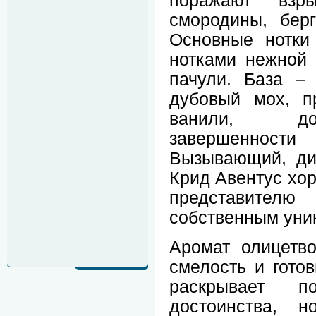
поражают взр
смородины, берг
Основные нотки
нотками нежной 
пачули. База –
дубовый мох, п
ванили, до
завершеннос
Вызывающий, ди
Крид Авентус хо
представите
собственным уни
Аромат олицетво
смелость и гото
раскрывает по
достоинства, н