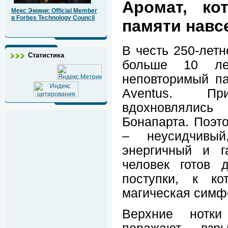
Аромат, ко
Мекс Эмини: Official Member
в Forbes Technology Council
памяти навс
В честь 250-летн
Статистика
больше 10 ле
неповторимый п
Aventus. П
вдохновлялис
Бонапарта. Поэто
– неусидчивы
энергичный и г
человек готов 
поступки, к ко
магическая симф
Верхние нотки