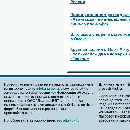
России
Попов установил рекорд дл
«Авангарда» во вчерашнем 
финала плей-офф
Варламов снялся с выборов
в Омске
Крупная авария в Порт-Арту
Столкнулись две иномарки 
«Газель»
Исключительные права на материалы, размещённые
Для читателей.
На
на интернет-сайте
infokanal55.ru
, в соответствии с
pressvl@list.ru
законодательством Российской Федерации об охране
Сообщения и комм
результатов интеллектуальной деятельности
размещаются без 
принадлежат
ОАО "Правда-ВД"
, и не подлежат
Редакция оставляе
использованию другими лицами в какой бы то ни было
или отредактирова
форме без письменного разрешения
комментарии явля
правообладателя.
массовой информа
Приобретение авторских прав:
seoveb@bk.ru
требований закона