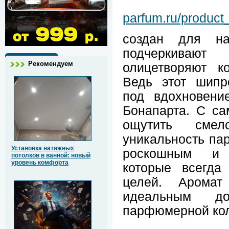
parfum.ru/product
создан для на
подчеркиваю
Рекомендуем
олицетворяют к
Ведь этот шипр
под вдохновени
Бонапарта. С с
ощутить смел
уникальность па
Установка натяжных
роскошным и 
потолков в ванной: новый
уровень комфорта
которые всегда
целей. Аромат
идеальным д
парфюмерной кол