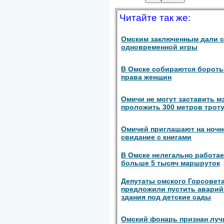
Читайте так же:
Омским заключенным дали с
одновременной игры
В Омске собираются бороть
права женщин
Омичи не могут заставить 
проложить 300 метров трот
Омичей приглашают на ночн
свидание с книгами
В Омске нелегально работае
больше 5 тысяч маршруток
Депутаты омского Горсовет
предложили пустить авари
здания под детские сады
Омский фонарь признан луч