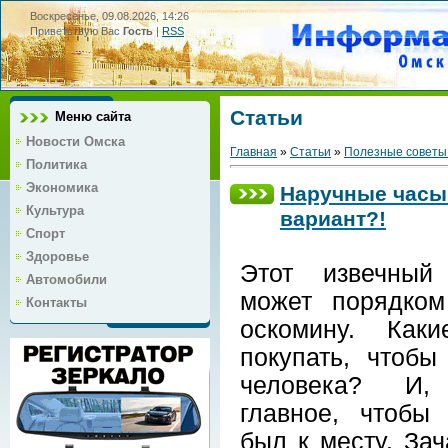
Воскресенье, 09.08.2026, 14:26
Приветствую Вас
Гость
|
RSS
Статьи
Меню сайта
Новости Омска
Главная
»
Статьи
»
Полезные советы
Политика
Экономика
Наручные часы:
Культура
вариант?!
Спорт
Здоровье
Этот извечный
Автомобили
может порядком
Контакты
оскомину. Как
покупать, чтобы
человека? И,
главное, чтобы 
был к месту. Зач