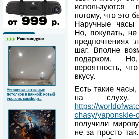
используются 
потому, что это 
Наручные часы 
Но, покупать, не
Рекомендуем
предпочтениях 
шаг. Вполне воз
подарком. Но
вероятность, чт
вкусу.
Есть такие часы,
Установка натяжных
потолков в ванной: новый
на слуху. 
уровень комфорта
https://worldofwat
chasy/yaponskie-
получили мирову
не за просто так