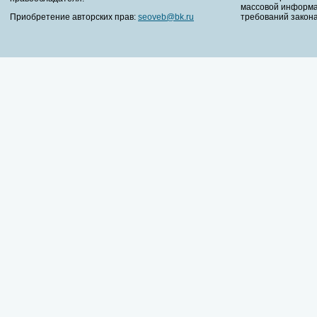
массовой информа
Приобретение авторских прав:
seoveb@bk.ru
требований закона