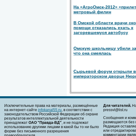
На «АгроОмск-2012» «прилет
метровый филин
В Омской области врачи ск
помощи отказались ехать к
загоревшемуся автобусу
Омскую школьницу убили за
что она смеялась
Сырьевой форум открыли в
императорском дворце Нюр
Исключительные права на материалы, размещённые
Для читателей.
На
на интернет-сайте
infokanal55.ru
, в соответствии с
pressvl@list.ru
законодательством Российской Федерации об охране
Сообщения и комм
результатов интеллектуальной деятельности
размещаются без 
принадлежат
ОАО "Правда-ВД"
, и не подлежат
Редакция оставляе
использованию другими лицами в какой бы то ни было
или отредактирова
форме без письменного разрешения
комментарии явля
правообладателя.