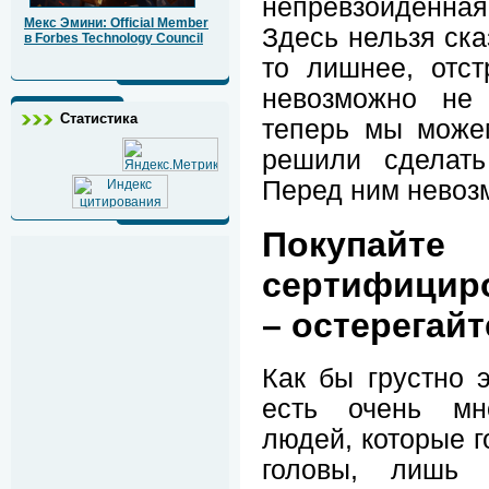
непревзойденна
Мекс Эмини: Official Member
Здесь нельзя сказ
в Forbes Technology Council
то лишнее, отс
невозможно не 
Статистика
теперь мы може
решили сделать
Перед ним невоз
Поку
сертифицир
– остерегай
Как бы грустно э
есть очень мн
людей, которые г
головы, лишь 