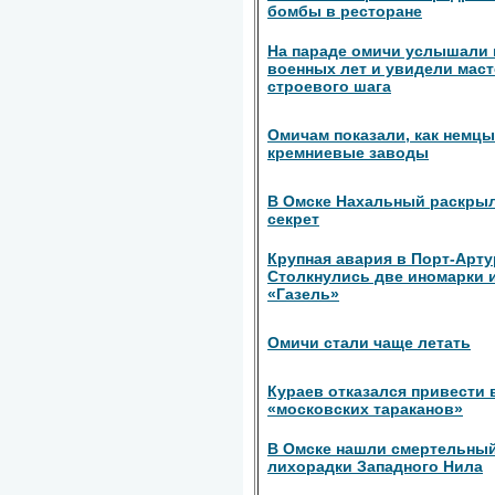
бомбы в ресторане
На параде омичи услышали 
военных лет и увидели мас
строевого шага
Омичам показали, как немц
кремниевые заводы
В Омске Нахальный раскры
секрет
Крупная авария в Порт-Арту
Столкнулись две иномарки 
«Газель»
Омичи стали чаще летать
Кураев отказался привести 
«московских тараканов»
В Омске нашли смертельны
лихорадки Западного Нила