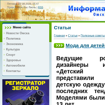
Пятница, 07.08.2026, 05:47
Приветствую Вас
Гость
|
RSS
Статьи
Меню сайта
Новости Омска
Главная
»
Статьи
»
Полезные советы
Политика
Экономика
Мода для детей
Культура
Спорт
Ведущие рос
Здоровье
дизайнеры
Автомобили
«Детский
Контакты
представили
детскую одежду
последних те
Моделями были, 
13 лет.