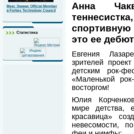
Анна Чакв
Мекс Эмини: Official Member
в Forbes Technology Council
теннесис
спортивную 
Статистика
это ее дебют
Евгения Лазар
зрителей проек
детским рок-фес
«Маленькой рок
восторгом!
Юлия Корченко
мире детства, 
красавица» соз
невесомости, п
феи и нимфы: