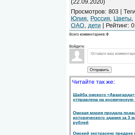
(22.09.2020)
Просмотров
:
803
|
Тег
Юлия
,
Россия
,
Цветы
,
ОАО
,
дети
|
Рейтинг
:
0
Всего комментариев
:
0
Войдите:
Отправить
Читайте так же:
Шайба омского «Авангарда»
отправлена на космическую
Омская мэрия продала подв
исторического здания за 3 м
рублей
Омский экстрасенс предрек