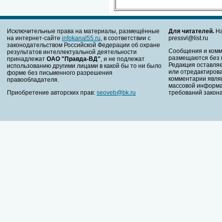
Исключительные права на материалы, размещённые
Для читателей.
На
на интернет-сайте
infokanal55.ru
, в соответствии с
pressvl@list.ru
законодательством Российской Федерации об охране
Сообщения и комм
результатов интеллектуальной деятельности
размещаются без 
принадлежат
ОАО "Правда-ВД"
, и не подлежат
Редакция оставляе
использованию другими лицами в какой бы то ни было
или отредактирова
форме без письменного разрешения
комментарии явля
правообладателя.
массовой информа
Приобретение авторских прав:
seoveb@bk.ru
требований закона