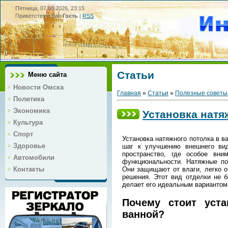
Пятница, 07.08.2026, 23:15
Приветствую Вас
Гость
|
RSS
Статьи
Меню сайта
Новости Омска
Главная
»
Статьи
»
Полезные советы
Политика
Экономика
Установка натя
Культура
Спорт
Установка натяжного потолка в в
Здоровье
шаг к улучшению внешнего ви
пространство, где особое вни
Автомобили
функциональности. Натяжные по
Они защищают от влаги, легко 
Контакты
решения. Этот вид отделки не б
делает его идеальным вариантом
Почему стоит уста
ванной?