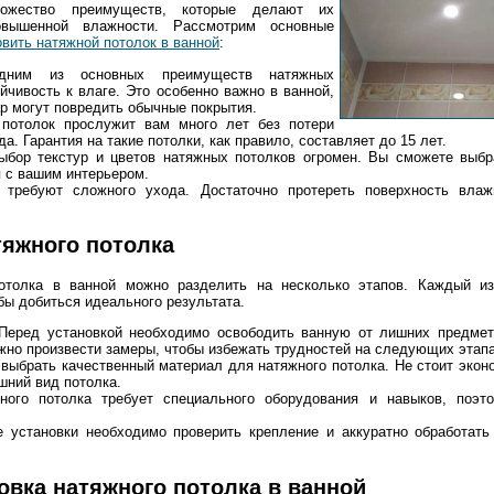
ожество преимуществ, которые делают их
вышенной влажности. Рассмотрим основные
овить натяжной потолок в ванной
:
Одним из основных преимуществ натяжных
йчивость к влаге. Это особенно важно в ванной,
ар могут повредить обычные покрытия.
 потолок прослужит вам много лет без потери
а. Гарантия на такие потолки, как правило, составляет до 15 лет.
ыбор текстур и цветов натяжных потолков огромен. Вы сможете выбр
я с вашим интерьером.
 требуют сложного ухода. Достаточно протереть поверхность влаж
тяжного потолка
потолка в ванной можно разделить на несколько этапов. Каждый из
бы добиться идеального результата.
еред установкой необходимо освободить ванную от лишних предмет
ужно произвести замеры, чтобы избежать трудностей на следующих этапа
ыбрать качественный материал для натяжного потолка. Не стоит эконо
шний вид потолка.
жного потолка требует специального оборудования и навыков, поэт
 установки необходимо проверить крепление и аккуратно обработать
овка натяжного потолка в ванной