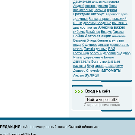
движение
аналитики
ворота
Андрей
восток
динамо
Гонка
врачи
воскресенье
Глубина
Граждане
автобус
Аэропорт
Груз
апрель
девушки
высокий
Банки
гости
выплаты
девочки
Введение
важно
Америка
диагностика
газ
гибель
Дизайнер
Воздух
Гаражи
Автомат
Война
акции
алкоголь
Великий
блюда
бензин
агентство
вода
будущее
авто
детали
дерево
Toyota
ВАЗ
газель
данные
Гостиница
болезнь
деревня
вид
Двор
Nissan
деревянные
Белые
двигатель
дизайн
Богатство
валюта
аренда
Вкус
аквариум
автоматы
Дешево
Chevrolet
вулкан
Англия
Вход на сайт
Войти через uID
Старая форма входа
РЕДАКЦИЯ:
«Информационный канал Омской области».
e-mail: pressvl@list.ru