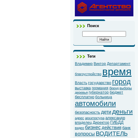
Поиск
Теги
Владимир
Виктор
Департамент
время
благоустройство
город
государство
Власть
выставка
германия
бренд
выборы
губернатор
бюджет
деревья
бесплатно
больница
автомобили
деньги
дети
безопасность
александр
адрес
архитектура
ГИБДД
владелец
Директор
бизнес
действия
банк
видео
ВОДИТЕЛЬ
вопросы