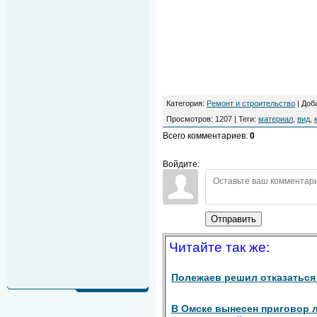
Категория
:
Ремонт и строительство
|
Доб
Просмотров
:
1207
|
Теги
:
материал
,
вид
,
Всего комментариев
:
0
Войдите:
Отправить
Читайте так же:
Полежаев решил отказаться 
В Омске вынесен приговор л