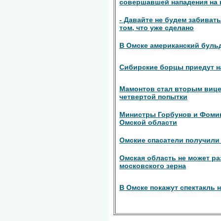
совершавшей нападения на
- Давайте не будем забиват
том, что уже сделано
В Омске американский бульд
Сибирские борцы приедут н
Мамонтов стал вторым вице
четвертой попытки
Министры Горбунов и Фомин
Омской области
Омские спасатели получили
Омская область не может ра
московского зерна
В Омске покажут спектакль н