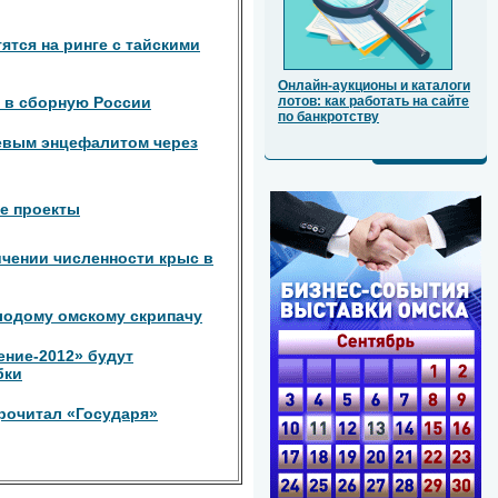
ятся на ринге с тайскими
Онлайн-аукционы и каталоги
 в сборную России
лотов: как работать на сайте
по банкротству
евым энцефалитом через
е проекты
чении численности крыс в
лодому омскому скрипачу
ение-2012» будут
бки
рочитал «Государя»