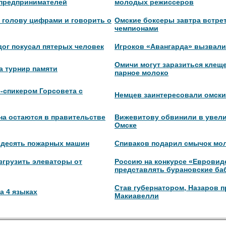
 предпринимателей
молодых режиссеров
ь голову цифрами и говорить о
Омские боксеры завтра встрет
чемпионами
ог покусал пятерых человек
Игроков «Авангарда» вызвали
Омичи могут заразиться клещ
а турнир памяти
парное молоко
-спикером Горсовета с
Немцев заинтересовали омски
а остаются в правительстве
Вижевитову обвинили в увели
Омске
 десять пожарных машин
Спиваков подарил смычок мо
згрузить элеваторы от
Россию на конкурсе «Евровид
представлять бурановские ба
Став губернатором, Назаров п
а 4 языках
Макиавелли