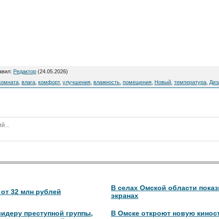
авил
:
Редактор
(24.05.2026)
комната
,
влага
,
комфорт
,
улучшения
,
влажность
,
помещения
,
Новый
,
температура
,
Диз
В селах Омской области пока
от 32 млн рублей
экранах
идеру преступной группы,
В Омске откроют новую кинос