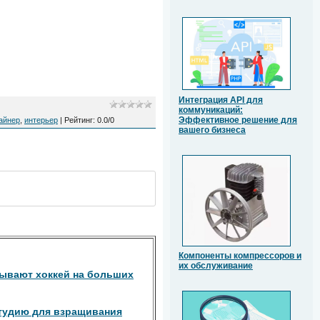
Интеграция API для
коммуникаций:
Эффективное решение для
айнер
,
интерьер
|
Рейтинг
:
0.0
/
0
вашего бизнеса
Компоненты компрессоров и
их обслуживание
зывают хоккей на больших
тудию для взращивания