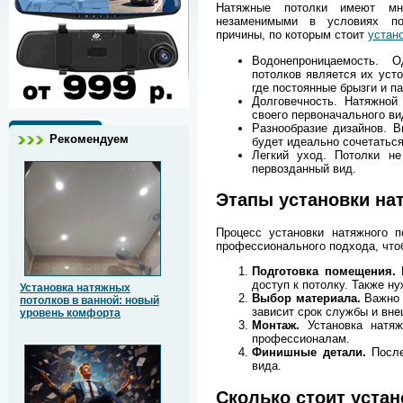
Натяжные потолки имеют мн
незаменимыми в условиях по
причины, по которым стоит
устан
Водонепроницаемость. 
потолков является их усто
где постоянные брызги и п
Долговечность. Натяжной
своего первоначального вид
Разнообразие дизайнов. В
Рекомендуем
будет идеально сочетатьс
Легкий уход. Потолки не
первозданный вид.
Этапы установки на
Процесс установки натяжного 
профессионального подхода, что
Подготовка помещения.
П
доступ к потолку. Также н
Установка натяжных
Выбор материала.
Важно в
потолков в ванной: новый
зависит срок службы и вне
уровень комфорта
Монтаж.
Установка натя
профессионалам.
Финишные детали.
После
вида.
Сколько стоит устан