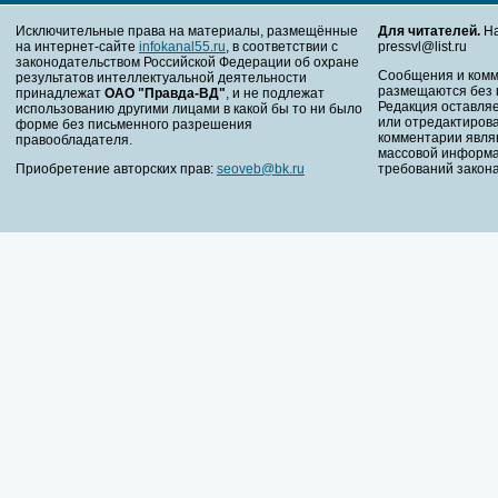
Исключительные права на материалы, размещённые
Для читателей.
На
на интернет-сайте
infokanal55.ru
, в соответствии с
pressvl@list.ru
законодательством Российской Федерации об охране
Сообщения и комм
результатов интеллектуальной деятельности
размещаются без 
принадлежат
ОАО "Правда-ВД"
, и не подлежат
Редакция оставляе
использованию другими лицами в какой бы то ни было
или отредактирова
форме без письменного разрешения
комментарии явля
правообладателя.
массовой информа
Приобретение авторских прав:
seoveb@bk.ru
требований закона