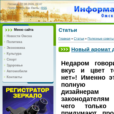
Пятница, 07.08.2026, 09:47
Приветствую Вас
Гость
|
RSS
Статьи
Меню сайта
Новости Омска
Главная
»
Статьи
»
Полезные советы
Политика
Экономика
Новый аромат д
Культура
Спорт
Недаром говор
Здоровье
вкус и цвет т
Автомобили
нет»! Именно э
Контакты
полную с
дизайне
законодателя
чего только
придумают, про