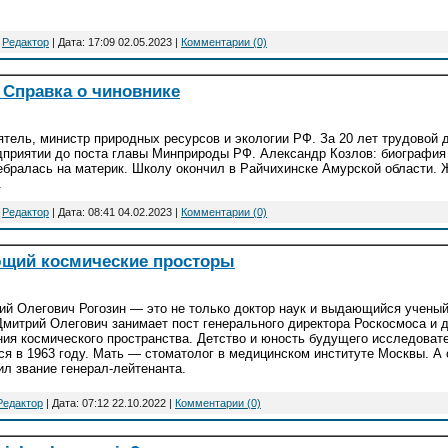
:
Редактор
| Дата:
17:09 02.05.2023
|
Комментарии (0)
 Справка о чиновнике
тель, министр природных ресурсов и экологии РФ. За 20 лет трудовой 
дприятии до поста главы Минприроды РФ. Александр Козлов: биография
бралась на материк. Школу окончил в Райчихинске Амурской области. Ж
.
:
Редактор
| Дата:
08:41 04.02.2023
|
Комментарии (0)
ющий космические просторы
ий Олегович Рогозин — это не только доктор наук и выдающийся ученый,
Дмитрий Олегович занимает пост генерального директора Роскосмоса и 
ния космического пространства. Детство и юность будущего исследоват
ся в 1963 году. Мать — стоматолог в медицинском институте Москвы. А 
ил звание генерал-лейтенанта.
Редактор
| Дата:
07:12 22.10.2022
|
Комментарии (0)