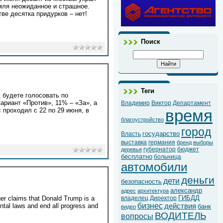
мля неожиданное и страшное.
ве десятка придурков – нет!
Поиск
Теги
 будете голосовать по
ариант «Против», 11% – «За», а
Владимир
Виктор
Департамент
 проходил с 22 по 29 июня, в
время
благоустройство
город
государство
Власть
выставка
германия
бренд
выборы
губернатор
бюджет
деревья
бесплатно
больница
автомобили
деньги
дети
безопасность
александр
адрес
архитектура
ГИБДД
ger claims that Donald Trump is a
владелец
Директор
бизнес
ntal laws and end all progress and
действия
банк
видео
ВОДИТЕЛЬ
вопросы