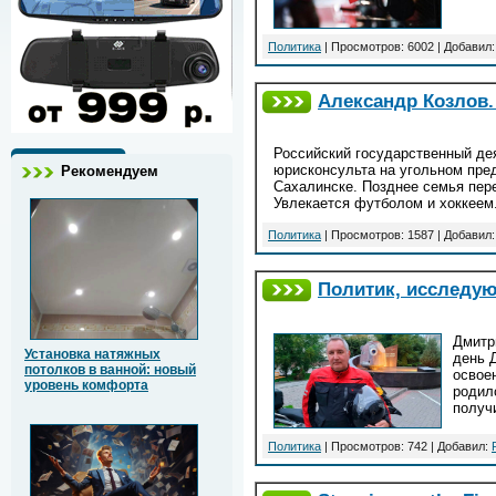
Политика
| Просмотров: 6002 | Добавил
Александр Козлов.
Российский государственный дея
юрисконсульта на угольном пре
Рекомендуем
Сахалинске. Позднее семья пере
Увлекается футболом и хоккеем
Политика
| Просмотров: 1587 | Добавил
Политик, исследу
Дмитр
Установка натяжных
день 
потолков в ванной: новый
освое
уровень комфорта
родил
получ
Политика
| Просмотров: 742 | Добавил: