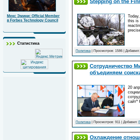
Stepping on the Fin
Today,
Мекс Эмини: Official Member
в Forbes Technology Council
this i
reacti
precis
Статистика
Политика
| Просмотров: 1586 | Добавил
Сотрудничество Ми
объединяем соиска
20 ап
социа
сотру
сайт*
Политика
| Просмотров: 911 | Добавил:
Охлаждение отнош