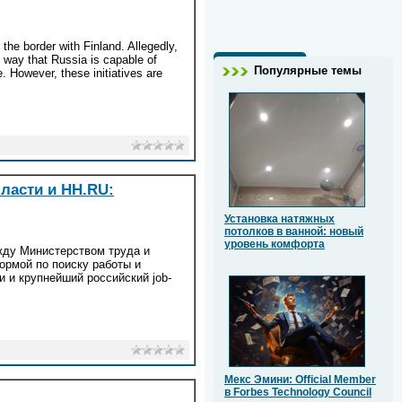
the border with Finland. Allegedly,
o way that Russia is capable of
Популярные темы
e. However, these initiatives are
ласти и HH.RU:
Установка натяжных
потолков в ванной: новый
уровень комфорта
жду Министерством труда и
ормой по поиску работы и
и и крупнейший российский job-
Мекс Эмини: Official Member
в Forbes Technology Council