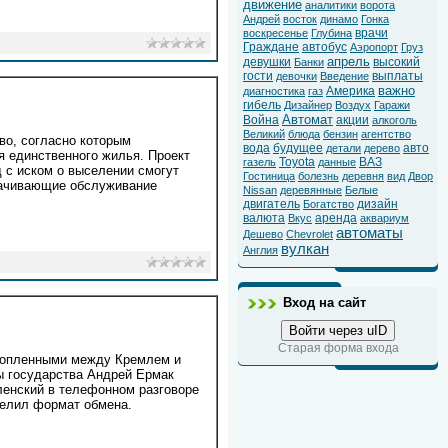
движение
аналитики
ворота
Андрей
восток
динамо
Гонка
врачи
воскресенье
Глубина
Граждане
автобус
Аэропорт
Груз
апрель
девушки
высокий
Банки
гости
выплаты
девочки
Введение
важно
Америка
диагностика
газ
гибель
Дизайнер
Воздух
Гаражи
Автомат
Война
акции
алкоголь
Великий
блюда
бензин
агентство
во, согласно которым
вода
будущее
авто
детали
дерево
я единственного жилья. Проект
Toyota
ВАЗ
газель
данные
д с иском о выселении смогут
Гостиница
болезнь
деревня
вид
Двор
лачивающие обслуживание
Nissan
деревянные
Белые
двигатель
дизайн
Богатство
валюта
аренда
Вкус
аквариум
автоматы
Дешево
Chevrolet
вулкан
Англия
Вход на сайт
Войти через uID
Старая форма входа
ннопленными между Кремлем и
ы государства Андрей Ермак
ленский в телефонном разговоре
делил формат обмена.