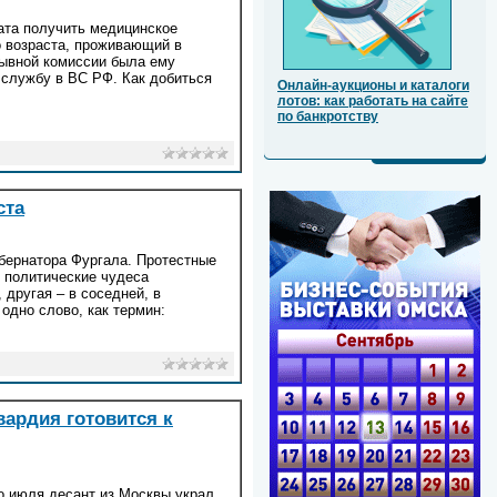
ата получить медицинское
 возраста, проживающий в
изывной комиссии была ему
 службу в ВС РФ. Как добиться
Онлайн-аукционы и каталоги
лотов: как работать на сайте
по банкротству
ста
убернатора Фургала. Протестные
 политические чудеса
 другая – в соседней, в
одно слово, как термин:
вардия готовится к
о июля десант из Москвы украл