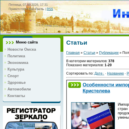
Пятница, 07.08.2026, 17:31
Приветствую Вас
Гость
|
RSS
Статьи
Меню сайта
Новости Омска
Главная
»
Статьи
»
Публикации
» Пол
Политика
В категории материалов
:
378
Экономика
Показано материалов
:
1-20
Культура
Сортировать по
:
Дате
·
Названию
·
Р
Спорт
Здоровье
Особенности импор
Автомобили
Кристелева
Контакты
Импор
стран
продо
умень