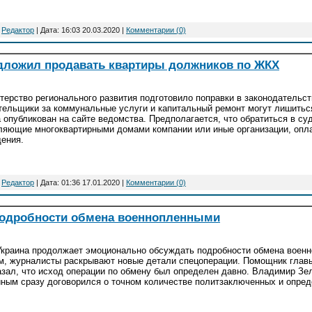
:
Редактор
| Дата:
16:03 20.03.2020
|
Комментарии (0)
дложил продавать квартиры должников по ЖКХ
терство регионального развития подготовило поправки в законодательст
тельщики за коммунальные услуги и капитальный ремонт могут лишитьс
а опубликован на сайте ведомства. Предполагается, что обратиться в су
ляющие многоквартирными домами компании или иные организации, оп
ения.
:
Редактор
| Дата:
01:36 17.01.2020
|
Комментарии (0)
одробности обмена военнопленными
Украина продолжает эмоционально обсуждать подробности обмена вое
м, журналисты раскрывают новые детали спецоперации. Помощник глав
азал, что исход операции по обмену был определен давно. Владимир Зе
иным сразу договорился о точном количестве политзаключенных и опре