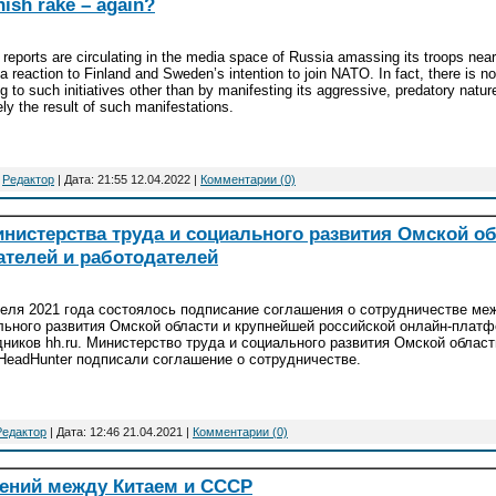
nish rake – again?
 reports are circulating in the media space of Russia amassing its troops near 
s a reaction to Finland and Sweden’s intention to join NATO. In fact, there is n
ng to such initiatives other than by manifesting its aggressive, predatory natur
ely the result of such manifestations.
:
Редактор
| Дата:
21:55 12.04.2022
|
Комментарии (0)
нистерства труда и социального развития Омской об
телей и работодателей
реля 2021 года состоялось подписание соглашения о сотрудничестве ме
льного развития Омской области и крупнейшей российской онлайн-платф
дников hh.ru. Министерство труда и социального развития Омской област
 HeadHunter подписали соглашение о сотрудничестве.
Редактор
| Дата:
12:46 21.04.2021
|
Комментарии (0)
ений между Китаем и СССР