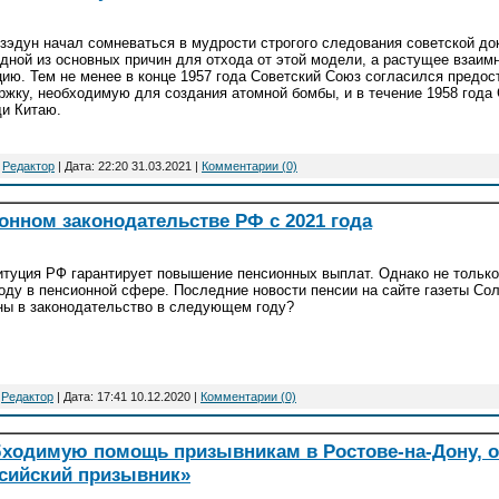
зэдун начал сомневаться в мудрости строгого следования советской до
одной из основных причин для отхода от этой модели, а растущее взаим
цию. Тем не менее в конце 1957 года Советский Союз согласился предо
ржку, необходимую для создания атомной бомбы, и в течение 1958 года
и Китаю.
:
Редактор
| Дата:
22:20 31.03.2021
|
Комментарии (0)
онном законодательстве РФ с 2021 года
итуция РФ гарантирует повышение пенсионных выплат. Однако не только
году в пенсионной сфере. Последние новости пенсии на сайте газеты Со
ны в законодательство в следующем году?
:
Редактор
| Дата:
17:41 10.12.2020
|
Комментарии (0)
бходимую помощь призывникам в Ростове-на-Дону, 
сийский призывник»