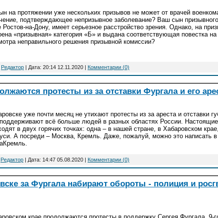
ын на протяжении уже нескольких призывов не может от врачей военком
чение, подтверждающее непризывное заболевание? Ваш сын призывного
е Ростов-на-Дону, имеет серьезное расстройство зрения. Однако, на пр
оена «призывная» категория «Б» и выдана соответствующая повестка на
мотра неправильного решения призывной комиссии?
:
Редактор
| Дата:
20:14 12.11.2020
|
Комментарии (0)
олжаются протесты из за отставки Фургала и его аре
аровске уже почти месяц не утихают протесты из за ареста и отставки г
 поддерживают всё больше людей в разных областях России. Настоящие
одят в двух горячих точках: одна – в нашей стране, в Хабаровском крае,
уси. А посреди – Москва, Кремль. Даже, пожалуй, можно это написать в 
аКремль.
:
Редактор
| Дата:
14:47 05.08.2020
|
Комментарии (0)
вске за Фургала набирают обороты - полиция и росг
аровском крае продолжаются протесты в поддержку Сергея Фургала. 9-г