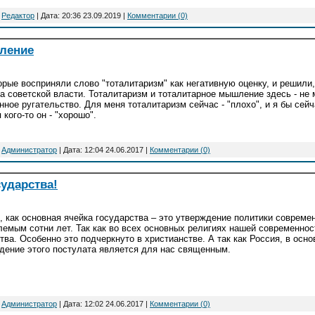
:
Редактор
| Дата:
20:36 23.09.2019
|
Комментарии (0)
ление
рые восприняли слово "тоталитаризм" как негативную оценку, и решили, 
ка советской власти. Тоталитаризм и тоталитарное мышление здесь - не 
ное ругательство. Для меня тоталитаризм сейчас - "плохо", и я бы сейч
 кого-то он - "хорошо".
:
Администратор
| Дата:
12:04 24.06.2017
|
Комментарии (0)
сударства!
, как основная ячейка государства – это утверждение политики совреме
лемым сотни лет. Так как во всех основных религиях нашей современнос
ва. Особенно это подчеркнуто в христианстве. А так как Россия, в осно
дение этого постулата является для нас священным.
:
Администратор
| Дата:
12:02 24.06.2017
|
Комментарии (0)