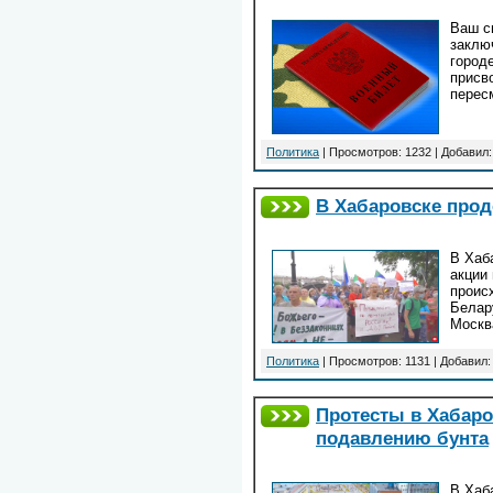
Ваш с
заклю
город
присв
перес
Политика
| Просмотров: 1232 | Добавил
В Хабаровске прод
В Хаб
акции
происх
Белар
Москв
Политика
| Просмотров: 1131 | Добавил
Протесты в Хабаро
подавлению бунта
В Хаб