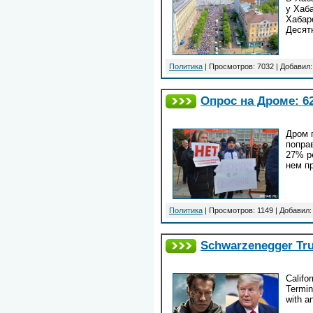
у Хаб
Хабар
Десятк
Политика
| Просмотров: 7032 | Добавил
Опрос на Дроме: 6
Дром 
попра
27% р
нем п
Политика
| Просмотров: 1149 | Добавил
Schwarzenegger Tr
Califo
Termin
with an