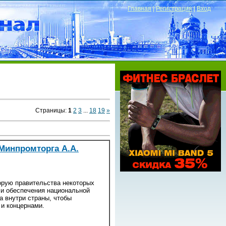
Главная
|
Регистрация
|
Вход
Страницы
:
1
2
3
...
18
19
»
Минпромторга А.А.
орую правительства некоторых
 и обеспечения национальной
а внутри страны, чтобы
и концернами.