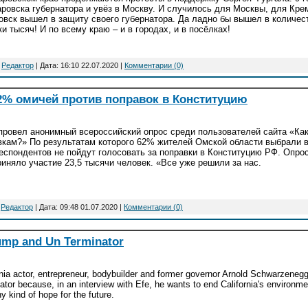
аровска губернатора и увёз в Москву. И случилось для Москвы, для Кре
овск вышел в защиту своего губернатора. Да ладно бы вышел в количест
и тысяч! И по всему краю – и в городах, и в посёлках!
:
Редактор
| Дата:
16:10 22.07.2020
|
Комментарии (0)
2% омичей против поправок в Конституцию
провел анонимный всероссийский опрос среди пользователей сайта «Как
вкам?» По результатам которого 62% жителей Омской области выбрали в
еспондентов не пойдут голосовать за поправки в Конституцию РФ. Опрос
риняло участие 23,5 тысячи человек. «Все уже решили за нас.
:
Редактор
| Дата:
09:48 01.07.2020
|
Комментарии (0)
ump and Un Terminator
rnia actor, entrepreneur, bodybuilder and former governor Arnold Schwarzeneg
ator because, in an interview with Efe, he wants to end California's environme
y kind of hope for the future.