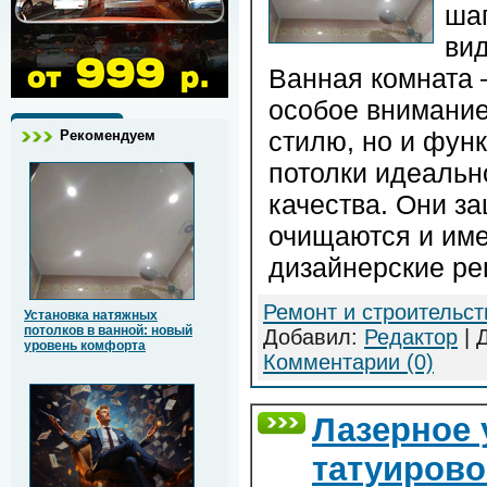
ша
ви
Ванная комната 
особое внимание
стилю, но и фун
Рекомендуем
потолки идеально
качества. Они за
очищаются и им
дизайнерские ре
Ремонт и строительст
Установка натяжных
потолков в ванной: новый
Добавил:
Редактор
| 
уровень комфорта
Комментарии (0)
Лазерное 
татуирово