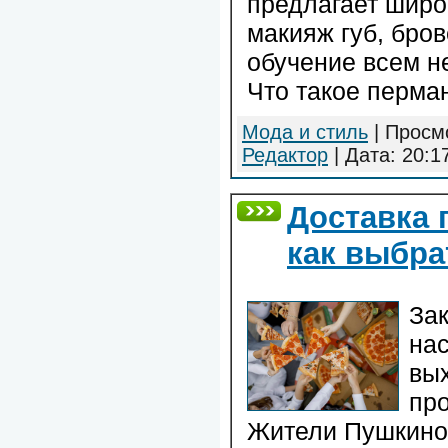
предлагает широк
макияж губ, бров
обучение всем н
Что такое перма
Мода и стиль
| Просмо
Редактор
| Дата:
20:1
Доставка 
как выбра
Зак
нас
вых
про
Жители Пушкино 