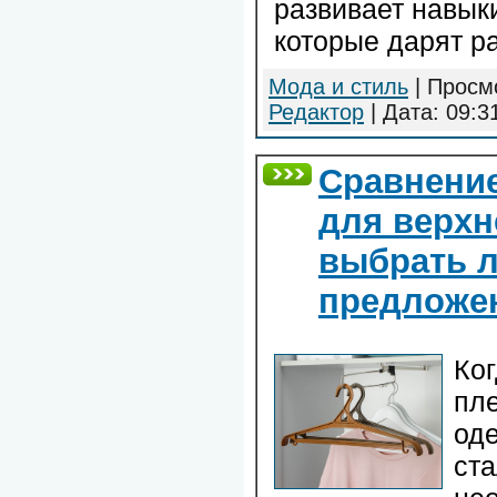
развивает навыки
которые дарят р
Мода и стиль
| Просмо
Редактор
| Дата:
09:3
Сравнение
для верхн
выбрать 
предложе
Ког
пл
од
ста