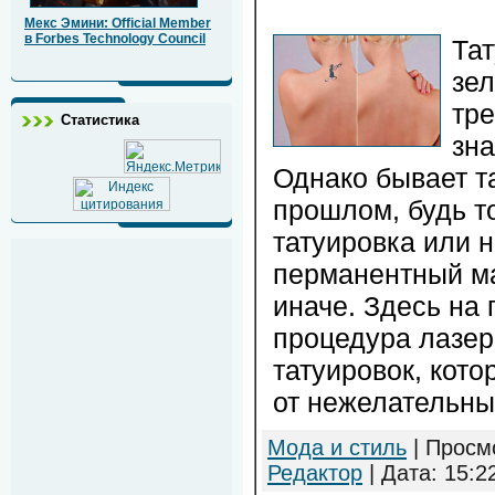
Мекс Эмини: Official Member
в Forbes Technology Council
Тат
зе
тре
Статистика
зна
Однако бывает та
прошлом, будь т
татуировка или 
перманентный ма
иначе. Здесь на
процедура лазер
татуировок, кото
от нежелательны
Мода и стиль
| Просмо
Редактор
| Дата:
15:2