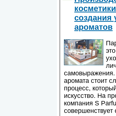
косметики
создания
ароматов
Па
это
ухо
лич
самовыражения. 
аромата стоит с
процесс, которы
искусство. На п
компания S Parf
совершенствует 