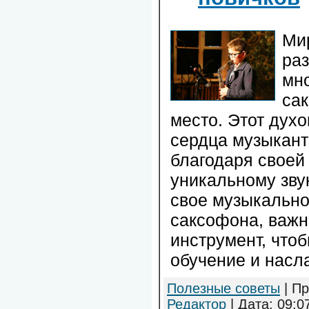
Ми
раз
мн
са
место. Этот дух
сердца музыкант
благодаря своей
уникальному звук
свое музыкально
саксофона, важн
инструмент, что
обучение и насл
Полезные советы
| Пр
Редактор
| Дата:
09:0