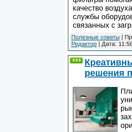
качество воздуха
службы оборудов
связанных с заг
Полезные советы
| Пр
Редактор
| Дата:
11:5
Креативны
решения 
Пл
ун
рын
зах
ор