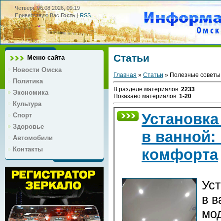
Четверг, 06.08.2026, 09:19
Приветствую Вас
Гость
|
RSS
Статьи
Меню сайта
Новости Омска
Главная
»
Статьи
» Полезные советы
Политика
В разделе материалов
:
2233
Экономика
Показано материалов
:
1-20
Культура
Установка
Спорт
Здоровье
в ванной:
Автомобили
Контакты
комфорта
Уст
в в
мо