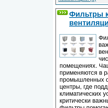
Фильтры 
вентиляци
Фи
ва
ве
чис
помещениях. Чащ
применяются в р
промышленных се
центры, где под
климатических у
критически важн
фильтры помогаю