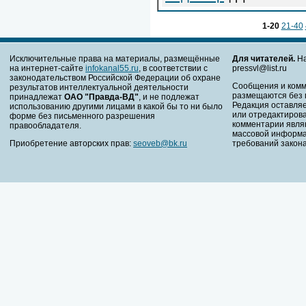
1-20
21-40
Исключительные права на материалы, размещённые
Для читателей.
На
на интернет-сайте
infokanal55.ru
, в соответствии с
pressvl@list.ru
законодательством Российской Федерации об охране
Сообщения и комм
результатов интеллектуальной деятельности
размещаются без 
принадлежат
ОАО "Правда-ВД"
, и не подлежат
Редакция оставляе
использованию другими лицами в какой бы то ни было
или отредактирова
форме без письменного разрешения
комментарии явля
правообладателя.
массовой информа
Приобретение авторских прав:
seoveb@bk.ru
требований закона