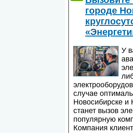
городе Но
круглосут
«Энергети
У в
ава
эл
ли
электрооборудов
случае оптималь
Новосибирске и 
станет вызов эле
популярную комп
Компания клиент