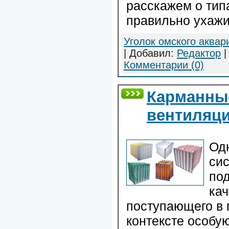
расскажем о типа
правильно ухажи
Уголок омского аквар
| Добавил:
Редактор
|
Комментарии (0)
Карманны
вентиляц
Од
си
по
кач
поступающего в 
контексте особу