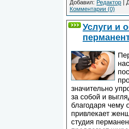
Добавил:
Редактор
| 
Комментарии (0)
Услуги и 
перманен
Пе
на
пос
пр
значительно упр
за собой и выгля
благодаря чему 
привлекает женщ
студия перманен