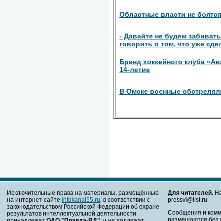
Областные власти не боятся
- Давайте не будем забиват
говорить о том, что уже сде
Бренд хоккейного клуба «Ав
14-летие
В Омске военные обстрелял
Исключительные права на материалы, размещённые
Для читателей.
На
на интернет-сайте
infokanal55.ru
, в соответствии с
pressvl@list.ru
законодательством Российской Федерации об охране
Сообщения и комм
результатов интеллектуальной деятельности
размещаются без 
принадлежат
ОАО "Правда-ВД"
, и не подлежат