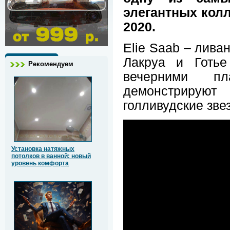
элегантных колл
2020.
Elie Saab – лива
Лакруа и Готь
Рекомендуем
вечерними п
демонстрируют
голливудские зве
Установка натяжных
потолков в ванной: новый
уровень комфорта