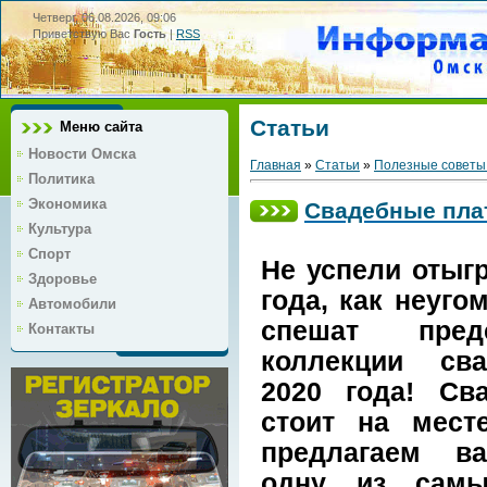
Четверг, 06.08.2026, 09:06
Приветствую Вас
Гость
|
RSS
Статьи
Меню сайта
Новости Омска
Главная
»
Статьи
»
Полезные советы
Политика
Экономика
Свадебные плат
Культура
Спорт
Не успели отыг
Здоровье
года, как неуг
Автомобили
спешат пред
Контакты
коллекции св
2020 года! Св
стоит на мест
предлагаем в
одну из сам