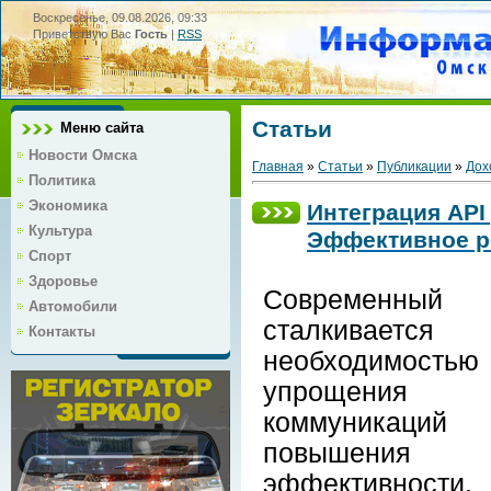
Воскресенье, 09.08.2026, 09:33
Приветствую Вас
Гость
|
RSS
Статьи
Меню сайта
Новости Омска
Главная
»
Статьи
»
Публикации
»
Дох
Политика
Экономика
Интеграция API
Культура
Эффективное р
Спорт
Здоровье
Современный 
Автомобили
сталкивае
Контакты
необходимостью
упрощения
коммуника
повышени
эффективности