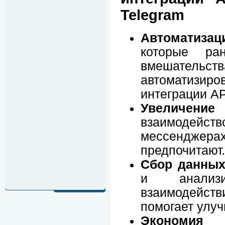
Telegram
Автоматизац
которые ра
вмешате
автоматиз
интеграции AP
Увеличение
взаимодейств
мессендж
предпочитают.
Сбор данных
и анализ
взаимодейст
помогает улуч
Экономия 