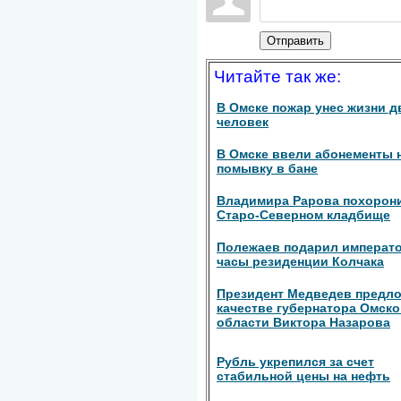
Отправить
Читайте так же:
В Омске пожар унес жизни д
человек
В Омске ввели абонементы 
помывку в бане
Владимира Рарова похорон
Старо-Северном кладбище
Полежаев подарил императ
часы резиденции Колчака
Президент Медведев предл
качестве губернатора Омск
области Виктора Назарова
Рубль укрепился за счет
стабильной цены на нефть