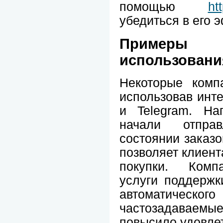
помощью
htt
убедиться в его 
Пример
использования
Некоторые комп
использовав инт
и Telegram. На
начали отпра
состоянии заказо
позволяет клиент
покупки. Комп
услуги поддержк
автоматиче
частозадаваемые 
повысило удовлет