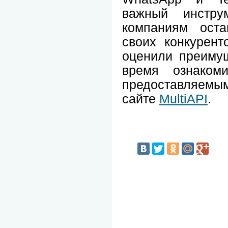
важный инструм
компаниям оста
своих конкурен
оценили преимущ
время ознакоми
предоставляемы
сайте
MultiAPI
.