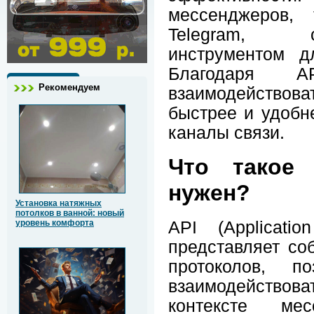
мессенджеров,
Telegram, 
инструментом д
Благодаря A
Рекомендуем
взаимодействов
быстрее и удобн
каналы связи.
Что такое
нужен?
Установка натяжных
потолков в ванной: новый
уровень комфорта
API (Applicatio
представляет со
протоколов, п
взаимодейство
контексте ме