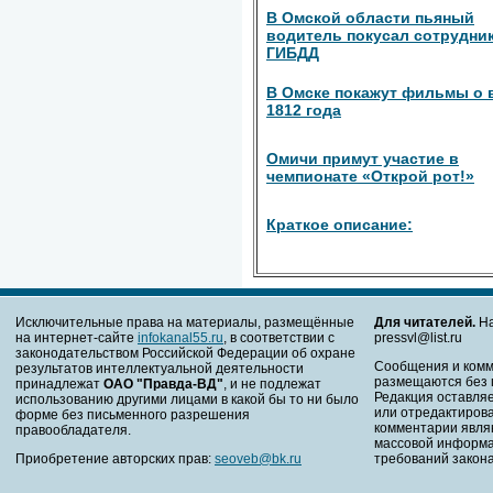
В Омской области пьяный
водитель покусал сотрудни
ГИБДД
В Омске покажут фильмы о 
1812 года
Омичи примут участие в
чемпионате «Открой рот!»
Краткое описание:
Исключительные права на материалы, размещённые
Для читателей.
На
на интернет-сайте
infokanal55.ru
, в соответствии с
pressvl@list.ru
законодательством Российской Федерации об охране
Сообщения и комм
результатов интеллектуальной деятельности
размещаются без 
принадлежат
ОАО "Правда-ВД"
, и не подлежат
Редакция оставляе
использованию другими лицами в какой бы то ни было
или отредактирова
форме без письменного разрешения
комментарии явля
правообладателя.
массовой информа
Приобретение авторских прав:
seoveb@bk.ru
требований закона