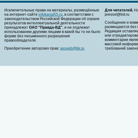
Исключительные права на материалы, размещённые
Для читателей.
На
на интернет-сайте
infokanal55.ru
, в соответствии с
pressvl@list.ru
законодательством Российской Федерации об охране
Сообщения и комм
результатов интеллектуальной деятельности
размещаются без 
принадлежат
ОАО "Правда-ВД"
, и не подлежат
Редакция оставляе
использованию другими лицами в какой бы то ни было
или отредактирова
форме без письменного разрешения
комментарии явля
правообладателя.
массовой информа
Приобретение авторских прав:
seoveb@bk.ru
требований закона