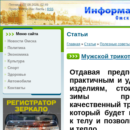
Пятница, 07.08.2026, 02:49
Приветствую Вас
Гость
|
RSS
Статьи
Меню сайта
Новости Омска
Главная
»
Статьи
»
Полезные советы
Политика
Экономика
Мужской трико
Культура
Спорт
Отдавая предп
Здоровье
практичным и 
Автомобили
изделиям, ст
Контакты
зимы прик
качественный тр
который будет 
к телу и позво
и тепло.