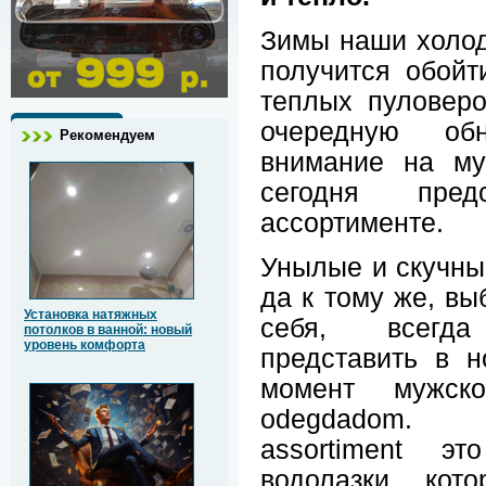
Зимы наши холод
получится обой
теплых пуловер
очередную обн
Рекомендуем
внимание на му
сегодня пре
ассортименте.
Унылые и скучные
да к тому же, вы
Установка натяжных
себя, всегда
потолков в ванной: новый
уровень комфорта
представить в 
момент мужск
odegdadom. r
assortiment э
водолазки, кот