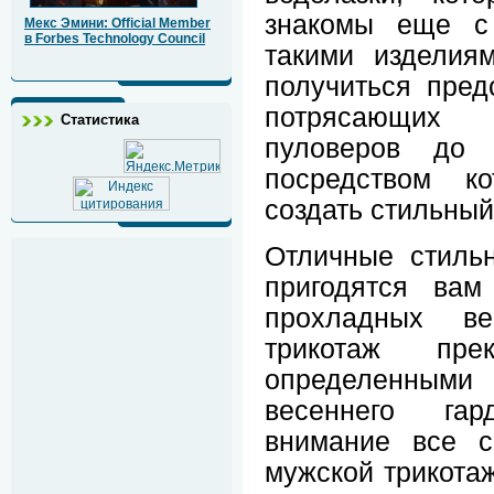
знакомы еще с 
Мекс Эмини: Official Member
в Forbes Technology Council
такими изделия
получиться пред
потрясающих
Статистика
пуловеров до 
посредством ко
создать стильный
Отличные стиль
пригодятся вам
прохладных в
трикотаж пре
определенным
весеннего га
внимание все с
мужской трикотаж