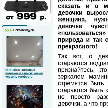
сказать и о м
девочки вырос
женщина, нуж
девочке чув
Рекомендуем
«пользоваться»
природа и так 
прекрасного!
Так вот, о де
стараются подра
признайтесь, кт
Установка натяжных
потолков в ванной: новый
зеркалом мами
уровень комфорта
стремятся быть 
стараются быть 
не просто раз
девочки, а что п