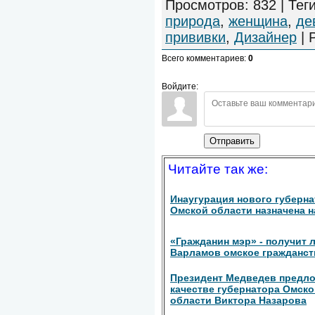
Просмотров
:
832
|
Тег
природа
,
женщина
,
де
прививки
,
Дизайнер
|
Всего комментариев
:
0
Войдите:
Отправить
Читайте так же:
Инаугурация нового губерн
Омской области назначена н
«Гражданин мэр» - получит 
Варламов омское гражданст
Президент Медведев предл
качестве губернатора Омск
области Виктора Назарова