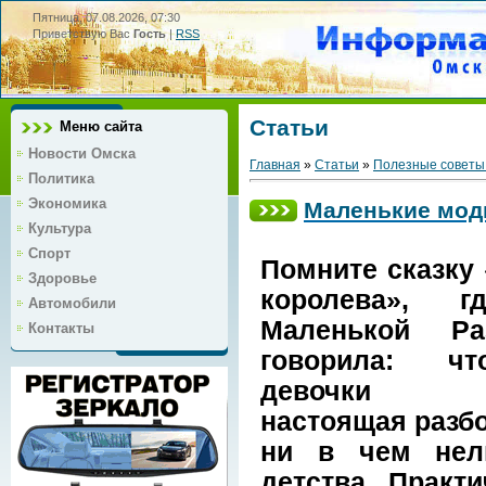
Пятница, 07.08.2026, 07:30
Приветствую Вас
Гость
|
RSS
Статьи
Меню сайта
Новости Омска
Главная
»
Статьи
»
Полезные советы
Политика
Экономика
Маленькие мод
Культура
Спорт
Помните сказку
Здоровье
королева», г
Автомобили
Маленькой Ра
Контакты
говорила: ч
девочки в
настоящая разбо
ни в чем нель
детства. Практ