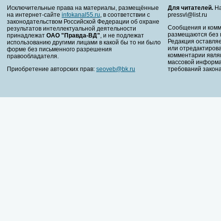
Исключительные права на материалы, размещённые
Для читателей.
На
на интернет-сайте
infokanal55.ru
, в соответствии с
pressvl@list.ru
законодательством Российской Федерации об охране
Сообщения и комм
результатов интеллектуальной деятельности
размещаются без 
принадлежат
ОАО "Правда-ВД"
, и не подлежат
Редакция оставляе
использованию другими лицами в какой бы то ни было
или отредактирова
форме без письменного разрешения
комментарии явля
правообладателя.
массовой информа
Приобретение авторских прав:
seoveb@bk.ru
требований закона