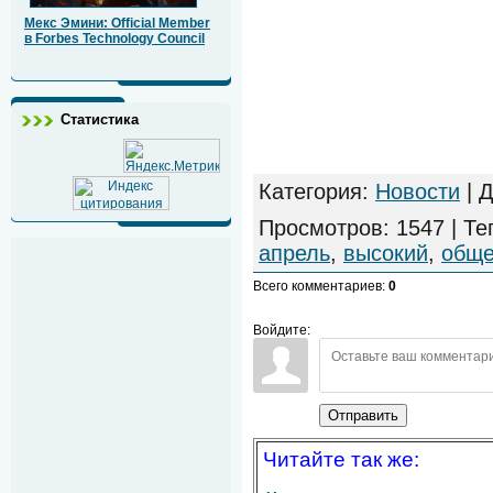
Мекс Эмини: Official Member
в Forbes Technology Council
Статистика
Категория
:
Новости
|
Д
Просмотров
:
1547
|
Те
апрель
,
высокий
,
обще
Всего комментариев
:
0
Войдите:
Отправить
Читайте так же: