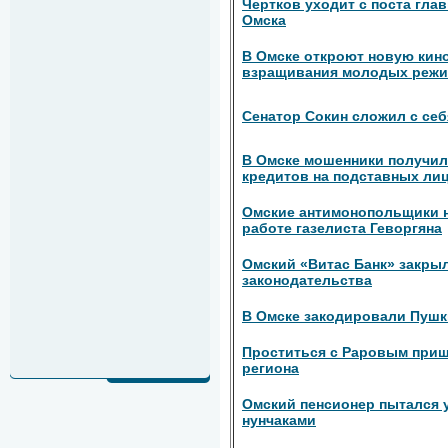
Чертков уходит с поста гла
Омска
В Омске откроют новую кин
взращивания молодых режи
Сенатор Сокин сложил с се
В Омске мошенники получил
кредитов на подставных ли
Омские антимонопольщики 
работе газелиста Геворгяна
Омский «Витас Банк» закры
законодательства
В Омске закодировали Пушк
Проститься с Раровым приш
региона
Омский пенсионер пытался у
нунчаками