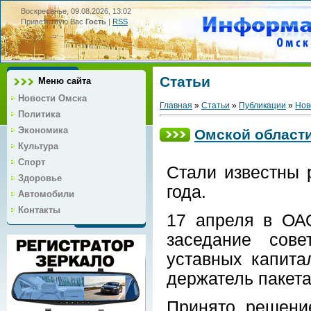
Воскресенье, 09.08.2026, 13:02
Приветствую Вас
Гость
|
RSS
Статьи
Меню сайта
Новости Омска
Главная
»
Статьи
»
Публикации
»
Нов
Политика
Экономика
Омской област
Культура
Спорт
Стали известны 
Здоровье
года.
Автомобили
Контакты
17 апреля в ОАО
заседание сове
уставных капита
держатель пакета
Принято решени