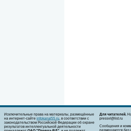
Исключительные права на материалы, размещённые
Для читателей.
На
на интернет-сайте
infokanal55.ru
, в соответствии с
pressvl@list.ru
законодательством Российской Федерации об охране
Сообщения и комм
результатов интеллектуальной деятельности
размещаются без 
принадлежат
ОАО "Правда-ВД"
, и не подлежат