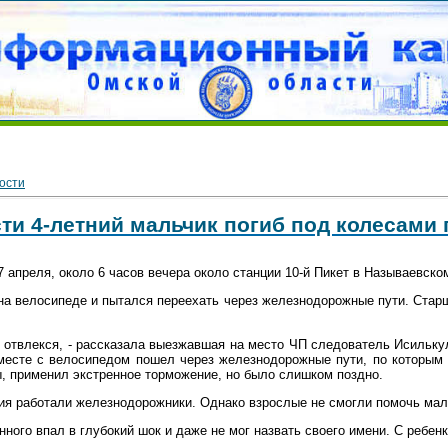
ости
ти 4-летний мальчик погиб под колесами 
 апреля, около 6 часов вечера около станции 10-й Пикет в Называевско
на велосипеде и пытался переехать через железнодорожные пути. Стар
ат отвлекся, - рассказала выезжавшая на место ЧП следователь Исильк
месте с велосипедом пошел через железнодорожные пути, по которым 
ы, применил экстренное торможение, но было слишком поздно.
ия работали железнодорожники. Однако взрослые не смогли помочь мал
нного впал в глубокий шок и даже не мог назвать своего имени. С ребен