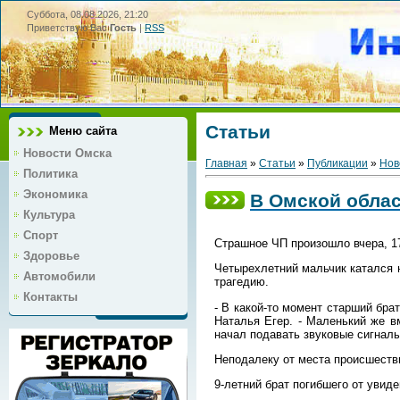
Суббота, 08.08.2026, 21:20
Приветствую Вас
Гость
|
RSS
Статьи
Меню сайта
Новости Омска
Главная
»
Статьи
»
Публикации
»
Нов
Политика
Экономика
В Омской облас
Культура
Спорт
Страшное ЧП произошло вчера, 17
Здоровье
Четырехлетний мальчик катался 
Автомобили
трагедию.
Контакты
- В какой-то момент старший бр
Наталья Егер. - Маленький же в
начал подавать звуковые сигнал
Неподалеку от места происшеств
9-летний брат погибшего от увиде