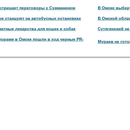
 отрицает переговоры с Сумманеном
В Омске выберу
е станцуют на автобусных остановках
В Омской обла
ктные лекарства для кошек и собак
Сутягинский не
борами в Омске пошли в ход черные PR-
Мураев не гото