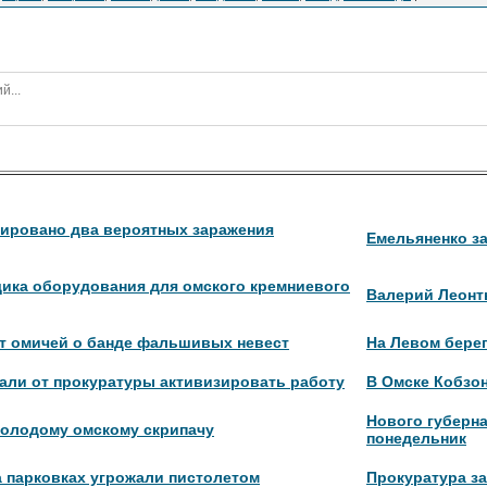
рировано два вероятных заражения
Емельяненко з
ика оборудования для омского кремниевого
Валерий Леонт
т омичей о банде фальшивых невест
На Левом берег
али от прокуратуры активизировать работу
В Омске Кобзон
Нового губерн
олодому омскому скрипачу
понедельник
а парковках угрожали пистолетом
Прокуратура з