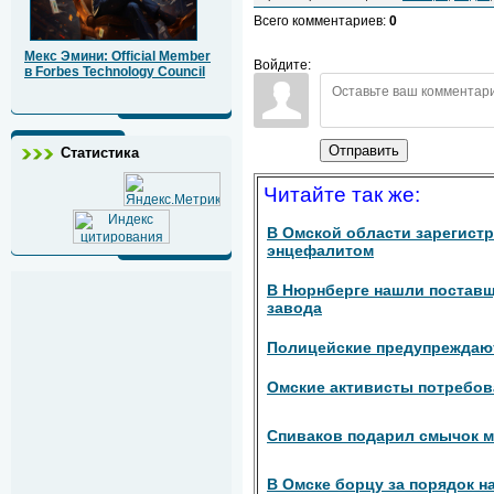
Всего комментариев
:
0
Мекс Эмини: Official Member
Войдите:
в Forbes Technology Council
Отправить
Статистика
Читайте так же:
В Омской области зарегист
энцефалитом
В Нюрнберге нашли поставщ
завода
Полицейские предупреждаю
Омские активисты потребов
Спиваков подарил смычок м
В Омске борцу за порядок н