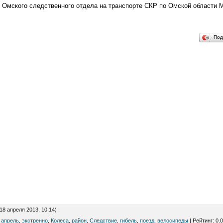
 Омского следственного отдела на транспорте СКР по Омской области М
Под
18 апреля 2013, 10:14)
,
апрель
,
экстренно
,
Колеса
,
район
,
Следствие
,
гибель
,
поезд
,
велосипеды
|
Рейтинг
:
0.0