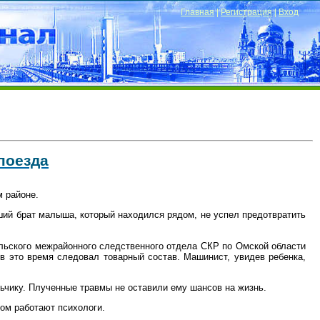
Главная
|
Регистрация
|
Вход
поезда
м районе.
ший брат малыша, который находился рядом, не успел предотвратить
ульского межрайонного следственного отдела СКР по Омской области
в это время следовал товарный состав. Машинист, увидев ребенка,
ьчику. Плученные травмы не оставили ему шансов на жизнь.
ком работают психологи.