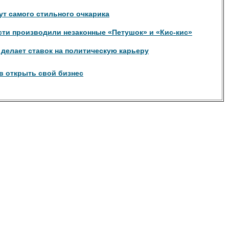
т самого стильного очкарика
сти производили незаконные «Петушок» и «Кис-кис»
 делает ставок на политическую карьеру
в открыть свой бизнес