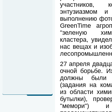
участников,
энтузиазмом и
выполнению фото
GreenTime агро
"зеленую хим
кластера, увиде
нас вещах и изоб
лесопромышленн
27 апреля двадца
очной борьбе. И
должны были п
(задания на ком
из области хими
бутылки), пров
"мемори")