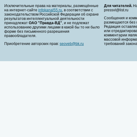
Исключительные права на материалы, размещённые
Для читателей.
На
на интернет-сайте
infokanal55.ru
, в соответствии с
pressvl@list.ru
законодательством Российской Федерации об охране
Сообщения и комм
результатов интеллектуальной деятельности
размещаются без 
принадлежат
ОАО "Правда-ВД"
, и не подлежат
Редакция оставляе
использованию другими лицами в какой бы то ни было
или отредактирова
форме без письменного разрешения
комментарии явля
правообладателя.
массовой информа
Приобретение авторских прав:
seoveb@bk.ru
требований закона