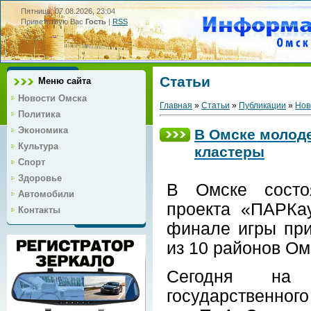
Пятница, 07.08.2026, 23:04
Приветствую Вас
Гость
|
RSS
Статьи
Меню сайта
Новости Омска
Главная
»
Статьи
»
Публикации
»
Нов
Политика
Экономика
В Омске молоде
Культура
кластеры
Спорт
Здоровье
В Омске состо
Автомобили
проекта «ПАРКау
Контакты
финале игры при
из 10 районов Ом
Сегодня на 
государственног