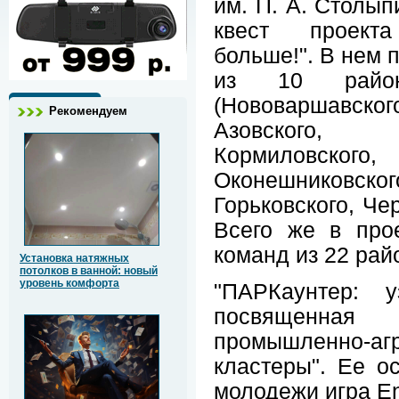
им. П. А. Столы
квест проект
больше!". В нем 
из 10 район
(Нововаршавс
Рекомендуем
Азовского, 
Кормиловско
Оконешниковс
Горьковского, Че
Всего же в про
команд из 22 рай
Установка натяжных
потолков в ванной: новый
уровень комфорта
"ПАРКаунтер: у
посвященна
промышленно-а
кластеры". Ее о
молодежи игра En