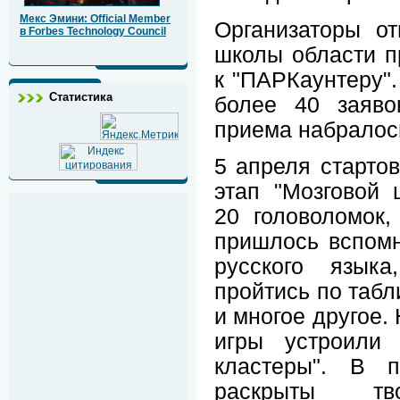
Мекс Эмини: Official Member
Организаторы от
в Forbes Technology Council
школы области п
к "ПАРКаунтеру".
Статистика
более 40 заяво
приема набралось
5 апреля старто
этап "Мозговой
20 головоломок
пришлось вспом
русского языка
пройтись по табл
и многое другое.
игры устроили 
кластеры". В п
раскрыты тво