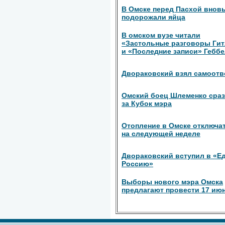
В Омске перед Пасхой внов
подорожали яйца
В омском вузе читали
«Застольные разговоры Гит
и «Последние записи» Гебб
Двораковский взял самоотв
Омский боец Шлеменко сраз
за Кубок мэра
Отопление в Омске отключа
на следующей неделе
Двораковский вступил в «Е
Россию»
Выборы нового мэра Омска
предлагают провести 17 ию