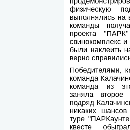
продемонстр
физическую под
выполнялись на 
команды получа
проекта "ПАРК"
свинокомплекс и 
были наклеить на
верно справились
Победителями, к
команда Калачинс
команда из это
заняла второе 
подряд Калачинск
никаких шансов
туре "ПАРКаунтер
квесте обыгра