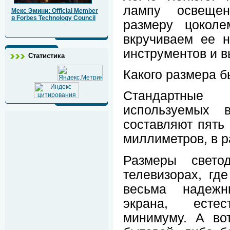
лампу освеще
Мекс Эмини: Official Member
в Forbes Technology Council
размеру цоколе
вкручиваем ее н
инструментов и в
Статистика
Какого размера 
Стандартные 
используемых в
составляют пять 
миллиметров, в 
Размеры свето
телевизорах, гд
весьма надежн
экрана, есте
минимуму. А во