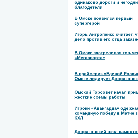
одинаково дороги и негодяи
благодетели
В Омске появился первый
супергерой
Игорь Антропенко считает, ч
дело против его отца заказн
В Омске застрелился топ-м
«Мегаспорта»
В праймериз «Единой Росси
Омске лидирует Двораковс
Омский Горсовет начал при
жесткие схемы работы
Игроки «Авангарда» одержа
командную победу в Матче 
КХЛ
Двораковский взял самоотв