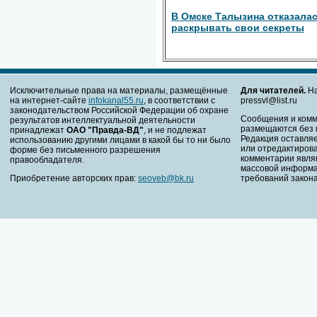
В Омске Талызина отказала
раскрывать свои секреты
Исключительные права на материалы, размещённые
Для читателей.
На
на интернет-сайте
infokanal55.ru
, в соответствии с
pressvl@list.ru
законодательством Российской Федерации об охране
Сообщения и комм
результатов интеллектуальной деятельности
размещаются без 
принадлежат
ОАО "Правда-ВД"
, и не подлежат
Редакция оставляе
использованию другими лицами в какой бы то ни было
или отредактирова
форме без письменного разрешения
комментарии явля
правообладателя.
массовой информа
Приобретение авторских прав:
seoveb@bk.ru
требований закона