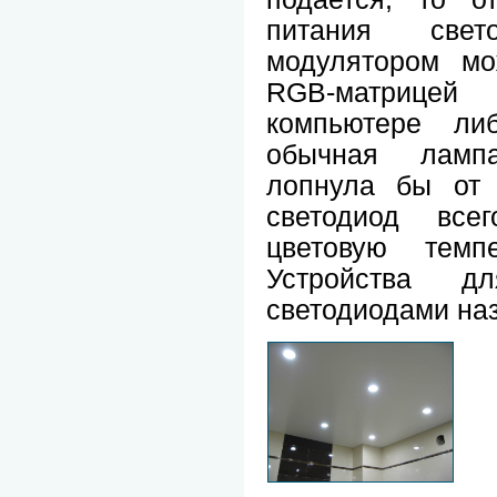
питания све
модулятором мо
RGB-матрице
компьютере либ
обычная ламп
лопнула бы от 
светодиод вс
цветовую темпе
Устройства д
светодиодами на