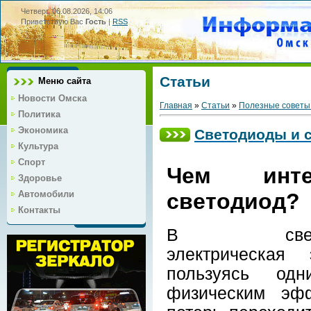
Четверг, 06.08.2026, 14:06
Приветствую Вас
Гость
|
RSS
Статьи
Меню сайта
Новости Омска
Главная
»
Статьи
»
Полезные советы
Политика
Экономика
Светодиоды и 
Культура
Спорт
Чем инте
Здоровье
светодиод?
Автомобили
Контакты
В светод
электрическая э
пользуясь од
физическим эфф