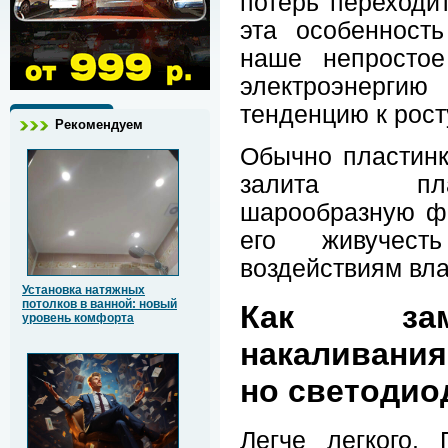
потерь переходит
эта особенност
наше непростое
электроэнерг
тенденцию к рост
Рекомендуем
Обычно пластинк
залита пла
шарообразную фо
его живучест
воздействиям вла
Установка натяжных
потолков в ванной: новый
Как зам
уровень комфорта
накаливани
но светоди
Легче легкого.