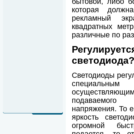
бытовой, либо 
которая должна
рекламный эк
квадратных метр
различные по ра
Регулируе
светодиода
Светодиоды регул
специальным 
осуществляющи
подаваемого
напряжения. То е
яркость светод
огромной быс
подается, то от