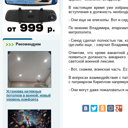
В настоящее время уже избраны
вступления в должность необходи
- Они еще не епископы. Вот и сид
По мнению Владимира, епархиаль
митрополита.
- Синод сделал полностью так, ка
Рекомендуем
где-либо еще, - озвучил Владим
Отметим, что кроме вакантной
появиться должность викарного 
светской военной лексике.
- Вот, скажем, воинская часть. 
В вопросах взаимодействия с пат
с патриархом Кириллом напряму
- Они могут даже пожаловаться н
Установка натяжных
потолков в ванной: новый
уровень комфорта