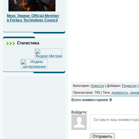
Мекс Эмини: Official Member
в Forbes Technology Council
Статистика
Категория
:
Новости
|
Добавил
:
Редактор
(
Просмотров
:
793
|
Теги
:
должность
,
церо
Всего комментариев
:
0
Войдите:
Отправить