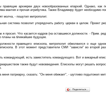
 правящие архиереи двух новообразованных епархий. Однако, как п
ма мантия и прочая атрибутика. Также Владимиру будет необходимо пос
ят молча, - пошутил митрополит.
ная система позволит упорядочить работу церкви в целом. Проект р
к я просил. Что касается кадров (на оставшиеся должности. - Прим. ред
ир планы на ближайшее будущее.
 должности правящего епископа, митрополит обмолвился о еще одно
епископа. В этот момент представители СМИ "зависли" во второй ра
Есть командующий, есть заместитель командующего. Вот и викарный епис
риаршеством также будут нововведения. Епископы могут решать вопрос
ю.
а меня патриарху, сказать: "Он меня обижает", - шутливо подытожил ми
Поделиться…