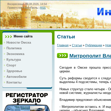
Воскресенье, 09.08.2026, 14:54
Приветствую Вас
Гость
|
RSS
Статьи
Меню сайта
Новости Омска
Главная
»
Статьи
»
Публикации
»
Нов
Политика
Экономика
Митрополит Вл
Культура
Спорт
Сегодня в Омске прошла пресс
Здоровье
церкви.
Автомобили
Суть реформы сводится к следую
выделены 4 подсистемы, теперь с
Контакты
Новых структур стало четыре - О
новой системе, журналисты неод
Владимир предложил объяснение 
- Митрополитом остаюсь я. И еще
церкви, - объяснил Владимир.