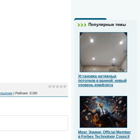
Популярные темы
Установка натяжных
потолков в ванной: новый
уровень комфорта
вящение
|
Рейтинг
:
0.0
/
0
Мекс Эмини: Official Member
в Forbes Technology Council