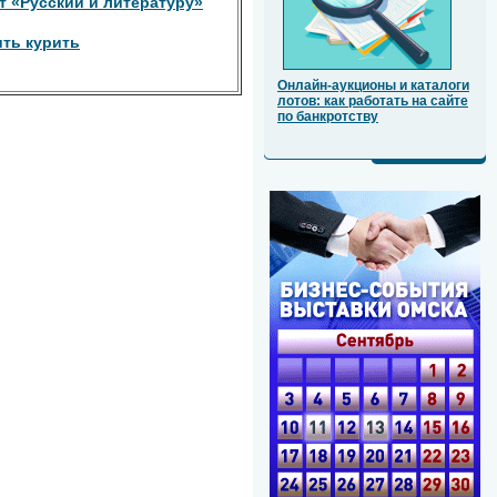
т «Русский и литературу»
ить курить
Онлайн-аукционы и каталоги
лотов: как работать на сайте
по банкротству