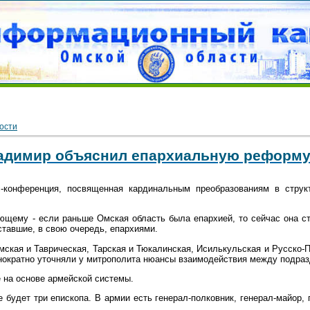
ости
адимир объяснил епархиальную реформу
-конференция, посвященная кардинальным преобразованиям в структ
щему - если раньше Омская область была епархией, то сейчас она ст
тавшие, в свою очередь, епархиями.
мская и Таврическая, Тарская и Тюкалинская, Исилькульская и Русско-
нократно уточняли у митрополита нюансы взаимодействия между подра
на основе армейской системы.
 будет три епископа. В армии есть генерал-полковник, генерал-майор, г