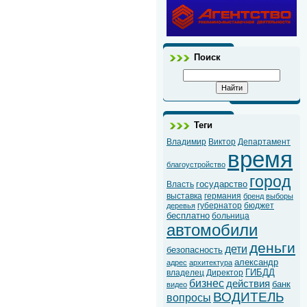
Поиск
Теги
Владимир
Виктор
Департамент
время
благоустройство
город
государство
Власть
выставка
германия
бренд
выборы
губернатор
бюджет
деревья
бесплатно
больница
автомобили
деньги
дети
безопасность
александр
адрес
архитектура
ГИБДД
владелец
Директор
бизнес
действия
банк
видео
ВОДИТЕЛЬ
вопросы