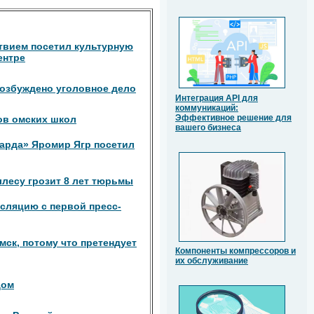
твием посетил культурную
ентре
озбуждено уголовное дело
Интеграция API для
коммуникаций:
Эффективное решение для
ов омских школ
вашего бизнеса
арда» Яромир Ягр посетил
лесу грозит 8 лет тюрьмы
сляцию с первой пресс-
мск, потому что претендует
Компоненты компрессоров и
их обслуживание
дом