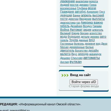
движение
аналитики
ворота
Андрей
восток
динамо
Гонка
врачи
воскресенье
Глубина
Граждане
автобус
Аэропорт
Груз
апрель
девушки
высокий
Банки
гости
выплаты
девочки
Введение
важно
Америка
диагностика
газ
гибель
Дизайнер
Воздух
Гаражи
Автомат
Война
акции
алкоголь
Великий
блюда
бензин
агентство
вода
будущее
авто
детали
дерево
Toyota
ВАЗ
газель
данные
Гостиница
болезнь
деревня
вид
Двор
Nissan
деревянные
Белые
двигатель
дизайн
Богатство
валюта
аренда
Вкус
аквариум
автоматы
Дешево
Chevrolet
вулкан
Англия
Вход на сайт
Войти через uID
Старая форма входа
РЕДАКЦИЯ:
«Информационный канал Омской области».
e-mail: pressvl@list.ru