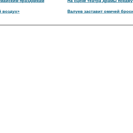
 майским праздникам
На сцене театра драмы покажу
й воздух»
Валуев заставит омичей брос