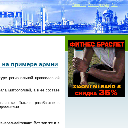
Главная
|
Регистрация
|
Вход
 на примере армии
уре региональной православной
ала митрополией, а в ее составе
Полянская. Пытаясь разобраться в
зделениями.
енерал-лейтенант. Вот так же и в