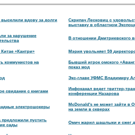
 выселили вдову за долги
Скрипач Лесковиц с удовольс
выставку в областном Экспоц
али за нарушение
В отношении Дмитриевского в
тельства
 Китае «Кантри»
Мэрия увольняет 59 директор
ь коммунистов на
Бывший игрок омского «Аванг
показ мод
од
Экс-главе УФМС Владимиру Ал
Инфоканал ведет твиттер-тран
ое свидание с книгами
конференции Назарова
McDonald's не может зайти в О
бандные электрошокеры
на земли в скверах
а предложили пустить
Омич жарил шашлыки и сжег 
кие сады