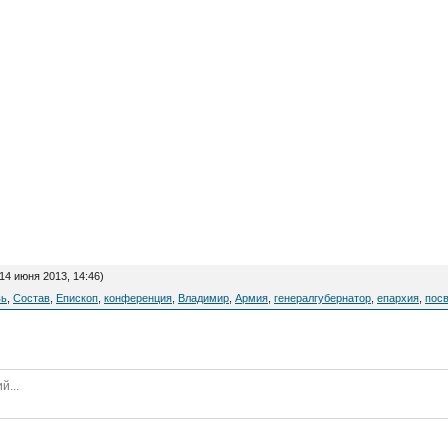
14 июня 2013, 14:46)
вь
,
Состав
,
Епископ
,
конференция
,
Владимир
,
Армия
,
генералгубернатор
,
епархия
,
пос