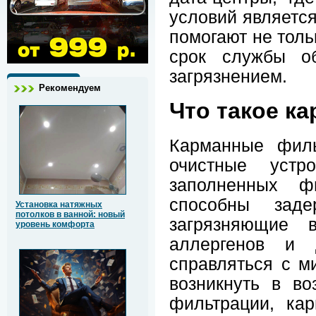
условий являетс
помогают не толь
срок службы об
загрязнением.
Рекомендуем
Что такое к
Карманные филь
очистные устр
заполненных ф
способны зад
Установка натяжных
потолков в ванной: новый
загрязняющие 
уровень комфорта
аллергенов и 
справляться с м
возникнуть в во
фильтрации, ка