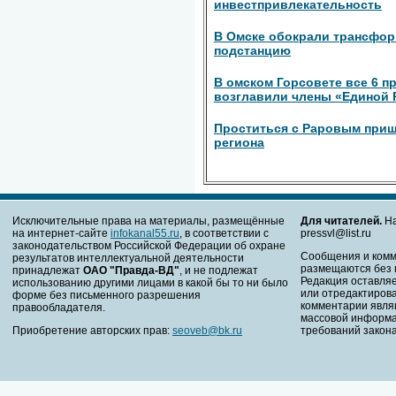
инвестпривлекательность
В Омске обокрали трансфо
подстанцию
В омском Горсовете все 6 
возглавили члены «Единой 
Проститься с Раровым приш
региона
Исключительные права на материалы, размещённые
Для читателей.
На
на интернет-сайте
infokanal55.ru
, в соответствии с
pressvl@list.ru
законодательством Российской Федерации об охране
Сообщения и комм
результатов интеллектуальной деятельности
размещаются без 
принадлежат
ОАО "Правда-ВД"
, и не подлежат
Редакция оставляе
использованию другими лицами в какой бы то ни было
или отредактирова
форме без письменного разрешения
комментарии явля
правообладателя.
массовой информа
Приобретение авторских прав:
seoveb@bk.ru
требований закона