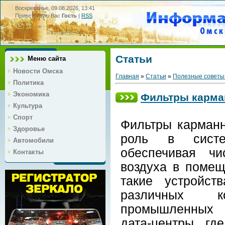
Воскресенье, 09.08.2026, 13:41
Приветствую Вас
Гость
|
RSS
Статьи
Меню сайта
Новости Омска
Главная
»
Статьи
»
Полезные советы
Политика
Экономика
Фильтры карман
Культура
Спорт
Фильтры карман
Здоровье
роль в систе
Автомобили
обеспечивая чи
Контакты
воздуха в помещ
такие устройст
различных к
промышленных с
дата-центры, гд