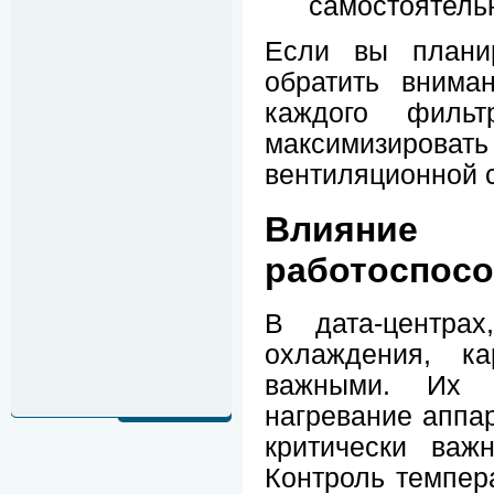
самостоятель
Если вы план
обратить внима
каждого филь
максимизиро
вентиляционной 
Влияние 
работоспосо
В дата-центрах
охлаждения, к
важными. Их и
нагревание аппар
критически важ
Контроль темпера