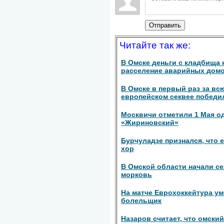
Отправить
Читайте так же:
В Омске деньги с кладбища 
расселение аварийных дом
В Омске в первый раз за вс
европейском секвее победи
Москвичи отметили 1 Мая о
«Жириновский»
Бурчуладзе признался, что е
хор
В Омской области начали се
морковь
На матче Еврохоккейтура у
болельщик
Назаров считает, что омски