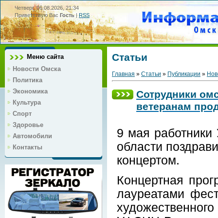
Четверг, 06.08.2026, 21:34
Приветствую Вас
Гость
|
RSS
Статьи
Меню сайта
Новости Омска
Главная
»
Статьи
»
Публикации
»
Нов
Политика
Экономика
Сотрудники омс
Культура
ветеранам про
Спорт
Здоровье
9 мая работники
Автомобили
области поздрави
Контакты
концертом.
Концертная прог
лауреатами фест
художественного