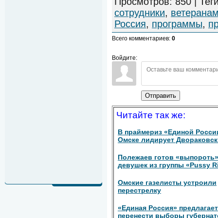
Просмотров
:
850
|
Тег
сотрудники
,
ветерана
Россия
,
программы
,
п
Всего комментариев
:
0
Войдите:
Отправить
Читайте так же:
В праймериз «Единой Росси
Омске лидирует Двораковс
Полежаев готов «выпороть
девушек из группы «Pussy R
Омские газелисты устроили
перестрелку
«Единая Россия» предлагает
перенести выборы губерна