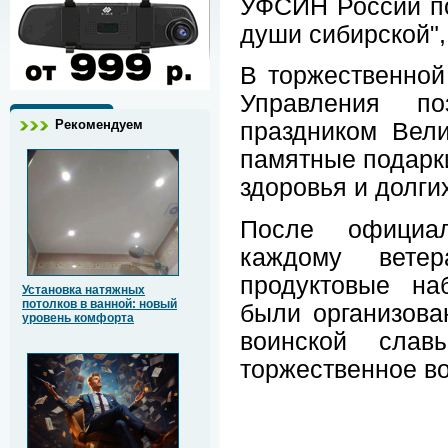
УФСИН России по
души сибирской"
В торжественной
Управления по
Рекомендуем
праздником Вел
памятные подарки
здоровья и долги
После официа
каждому вете
продуктовые на
Установка натяжных
потолков в ванной: новый
были организов
уровень комфорта
воинской слав
торжественное в