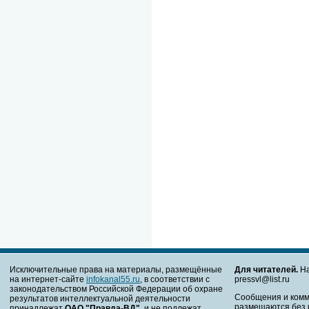
Исключительные права на материалы, размещённые
Для читателей.
На
на интернет-сайте
infokanal55.ru
, в соответствии с
pressvl@list.ru
законодательством Российской Федерации об охране
Сообщения и комм
результатов интеллектуальной деятельности
размещаются без 
принадлежат
ОАО "Правда-ВД"
, и не подлежат