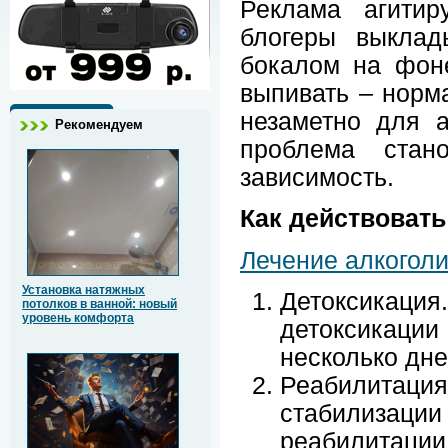
Реклама агитир
блогеры выклад
бокалом на фоне
выпивать – норм
незаметно для а
Рекомендуем
проблема стан
зависимость.
Как действовать
Лечение алкогол
Установка натяжных
Детоксикация
потолков в ванной: новый
уровень комфорта
детоксикации
несколько дне
Реабилитаци
стабилиза
реабилитации 