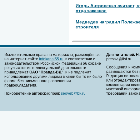
Игорь Антропенко считает, ч
отца заказное
Медведев наградил Полежае
строителя
Исключительные права на материалы, размещённые
Для читателей.
На
на интернет-сайте
infokanal55.ru
, в соответствии с
pressvl@list.ru
законодательством Российской Федерации об охране
Сообщения и комм
результатов интеллектуальной деятельности
размещаются без 
принадлежат
ОАО "Правда-ВД"
, и не подлежат
Редакция оставляе
использованию другими лицами в какой бы то ни было
или отредактирова
форме без письменного разрешения
комментарии явля
правообладателя.
массовой информа
Приобретение авторских прав:
seoveb@bk.ru
требований закона