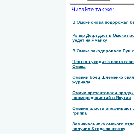
Читайте так же:
В Омске снова подорожал б
Рэпер Децл даст в Омске п
уедет на Ямайку
В Омске закодировали Пушк
Чертков уходит с поста гла
Омска
Омский боец Шлеменко снял
журнала
Омичи презентовали проду
промпредприятий в Якутии
Омские власти оплачивают 
гриппа
Замначальника омского отд
получил 3 года за взятку