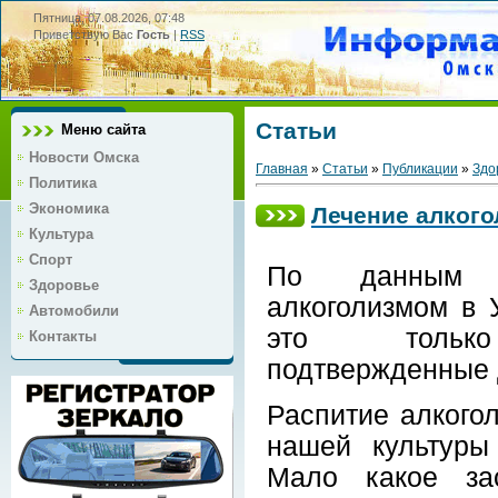
Пятница, 07.08.2026, 07:48
Приветствую Вас
Гость
|
RSS
Статьи
Меню сайта
Новости Омска
Главная
»
Статьи
»
Публикации
»
Здо
Политика
Экономика
Лечение алкого
Культура
Спорт
По данным 
Здоровье
алкоголизмом в 
Автомобили
это тольк
Контакты
подтвержденные 
Распитие алкого
нашей культуры
Мало какое зас