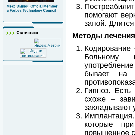
Постреабилит
Мекс Эмини: Official Member
в Forbes Technology Council
помогают вер
запой. Длится
Статистика
Методы лечения
Кодирование 
Больному 
употреблени
бывает на 
противопоказ
Гипноз. Есть
схоже – зави
закладывают у
Имплантация.
которые при
повышенное с