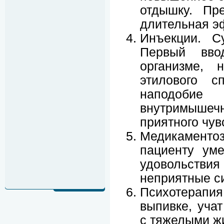
отдышку. Пр
длительная э
Инъекции. С
Первый вво
организме, 
этилового с
наподобие
внутримышечн
приятного чув
Медикаментоз
пациенту уме
удовольствия
неприятные с
Психотерап
выпивке, уча
с тяжелыми ж