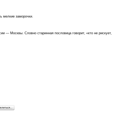
ть мелкие заморочки.
ии — Москвы. Словно старинная пословица говорит, «кто не рискует,
елиться…