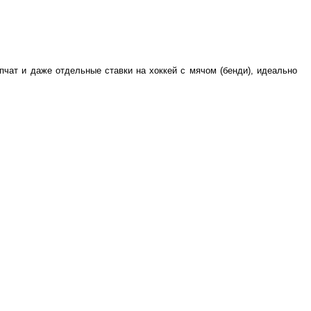
чат и даже отдельные ставки на хоккей с мячом (бенди), идеально