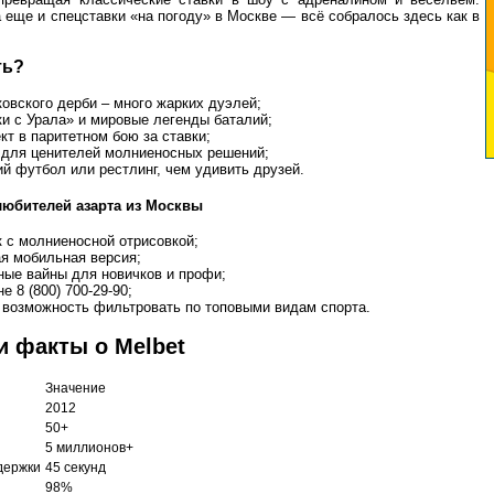
а еще и спецставки «на погоду» в Москве — всё собралось здесь как в
ть?
ковского дерби – много жарких дуэлей;
и с Урала» и мировые легенды баталий;
т в паритетном бою за ставки;
: для ценителей молниеносных решений;
ий футбол или рестлинг, чем удивить друзей.
любителей азарта из Москвы
к с молниеносной отрисовкой;
я мобильная версия;
ные вайны для новичков и профи;
 8 (800) 700-29-90;
 возможность фильтровать по топовыми видам спорта.
 факты о Melbet
Значение
2012
50+
5 миллионов+
держки
45 секунд
98%