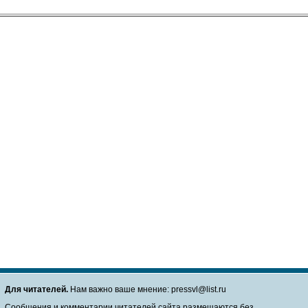
Для читателей.
Нам важно ваше мнение: pressvl@list.ru
Сообщения и комментарии читателей сайта размещаются без