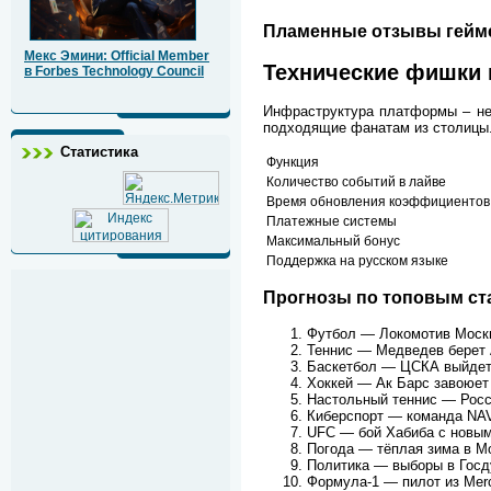
Пламенные отзывы гейме
Мекс Эмини: Official Member
Технические фишки и
в Forbes Technology Council
Инфраструктура платформы – не 
подходящие фанатам из столицы. 
Статистика
Функция
Количество событий в лайве
Время обновления коэффициентов
Платежные системы
Максимальный бонус
Поддержка на русском языке
Прогнозы по топовым ста
Футбол — Локомотив Москв
Теннис — Медведев берет Au
Баскетбол — ЦСКА выйдет 
Хоккей — Ак Барс завоюет 
Настольный теннис — Росс
Киберспорт — команда NAV
UFC — бой Хабиба с новым 
Погода — тёплая зима в Мо
Политика — выборы в Госду
Формула-1 — пилот из Merc