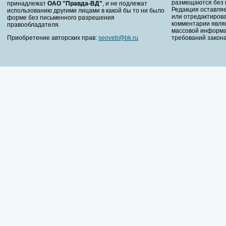
размещаются без 
принадлежат
ОАО "Правда-ВД"
, и не подлежат
Редакция оставляе
использованию другими лицами в какой бы то ни было
или отредактирова
форме без письменного разрешения
комментарии явля
правообладателя.
массовой информа
Приобретение авторских прав:
seoveb@bk.ru
требований закона