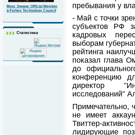
пребывания у вла
Мекс Эмини: Official Member
в Forbes Technology Council
- Май с точки зр
субъектов РФ з
Статистика
кадровых пере
выборам губернат
рейтинга наилуч
показал глава О
до официальног
конференцию дл
директор "Ин
исследований" А
Примечательно, ч
не имеет аккау
Твиттер-активнос
лидирующие поз