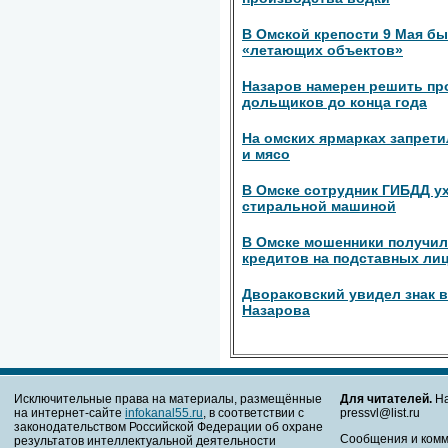
В Омской крепости 9 Мая б
«летающих объектов»
Назаров намерен решить п
дольщиков до конца года
На омских ярмарках запрет
и мясо
В Омске сотрудник ГИБДД ух
стиральной машиной
В Омске мошенники получил
кредитов на подставных ли
Двораковский увидел знак в
Назарова
Исключительные права на материалы, размещённые
Для читателей.
На
на интернет-сайте
infokanal55.ru
, в соответствии с
pressvl@list.ru
законодательством Российской Федерации об охране
Сообщения и комм
результатов интеллектуальной деятельности