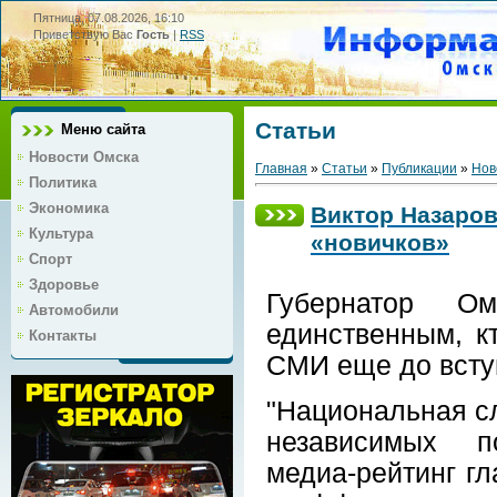
Пятница, 07.08.2026, 16:10
Приветствую Вас
Гость
|
RSS
Статьи
Меню сайта
Новости Омска
Главная
»
Статьи
»
Публикации
»
Нов
Политика
Экономика
Виктор Назаров
Культура
«новичков»
Спорт
Здоровье
Губернатор О
Автомобили
единственным, к
Контакты
СМИ еще до всту
"Национальная сл
независимых по
медиа-рейтинг гл