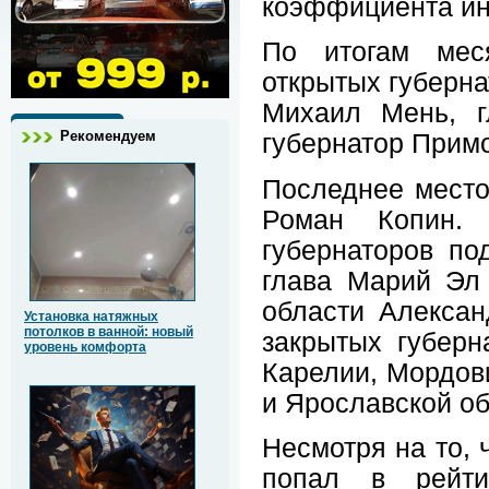
коэффициента ин
По итогам мес
открытых губерна
Михаил Мень, г
Рекомендуем
губернатор Прим
Последнее место 
Роман Копин.
губернаторов по
глава Марий Эл
области Алексан
Установка натяжных
потолков в ванной: новый
закрытых губерн
уровень комфорта
Карелии, Мордови
и Ярославской об
Несмотря на то, 
попал в рейтин