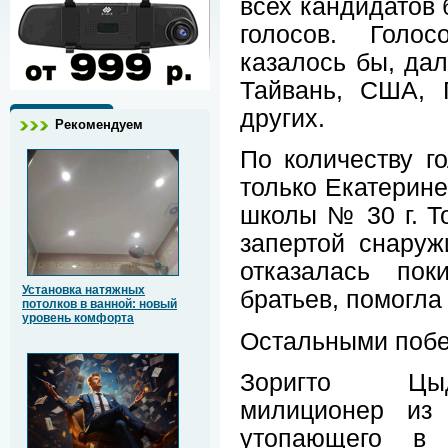
всех кандидатов 
голосов. Голо
казалось бы, дал
Тайвань, США, 
других.
Рекомендуем
По количеству г
только Екатерине
школы № 30 г. Т
запертой снаруж
отказалась пок
Установка натяжных
братьев, помогла 
потолков в ванной: новый
уровень комфорта
Остальными побе
Зоригто Цыд
милиционер из 
утопающего в 