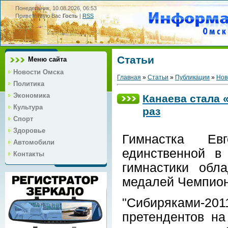
Понедельник, 10.08.2026, 06:53
Приветствую Вас
Гость
|
RSS
Статьи
Меню сайта
Новости Омска
Главная
»
Статьи
»
Публикации
»
Нов
Политика
Экономика
Канаева стала 
Культура
раз
Спорт
Здоровье
Гимнастка Ев
Автомобили
единственной в
Контакты
гимнастики обл
медалей Чемпион
"Сибиряками-
претендентов на