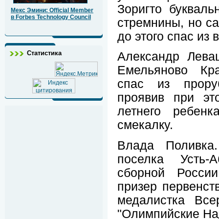
Зоригто букваль
Мекс Эмини: Official Member
в Forbes Technology Council
стремнины, но са
до этого спас из
Статистика
Александр Лева
Емельяново Кра
спас из проруб
проявив при эт
летнего ребенк
смекалку.
Влада Поливка.
поселка Усть-А
сборной России
призер первенств
медалистка Все
"Олимпийские На