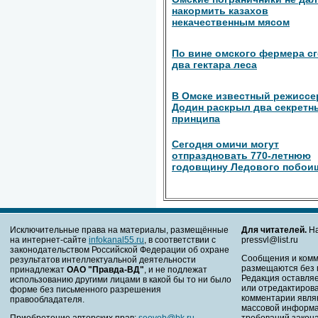
накормить казахов
некачественным мясом
По вине омского фермера с
два гектара леса
В Омске известный режиссе
Додин раскрыл два секретн
принципа
Сегодня омичи могут
отпраздновать 770-летнюю
годовщину Ледового побои
Исключительные права на материалы, размещённые
Для читателей.
На
на интернет-сайте
infokanal55.ru
, в соответствии с
pressvl@list.ru
законодательством Российской Федерации об охране
Сообщения и комм
результатов интеллектуальной деятельности
размещаются без 
принадлежат
ОАО "Правда-ВД"
, и не подлежат
Редакция оставляе
использованию другими лицами в какой бы то ни было
или отредактирова
форме без письменного разрешения
комментарии явля
правообладателя.
массовой информа
Приобретение авторских прав:
seoveb@bk.ru
требований закона