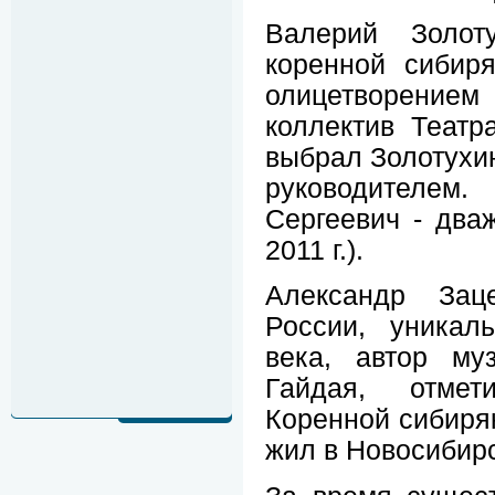
Валерий Золоту
коренной сибиря
олицетворением 
коллектив Театр
выбрал Золотухи
руководителе
Сергеевич - дваж
2011 г.).
Александр Зац
России, уникал
века, автор му
Гайдая, отмет
Коренной сибиряк
жил в Новосибирс