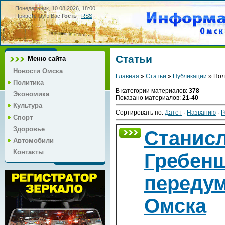
Понедельник, 10.08.2026, 18:00
Приветствую Вас
Гость
|
RSS
Статьи
Меню сайта
Новости Омска
Главная
»
Статьи
»
Публикации
» Пол
Политика
В категории материалов
:
378
Экономика
Показано материалов
:
21-40
Культура
Сортировать по
:
Дате
·
Названию
·
Р
Спорт
Здоровье
Станис
Автомобили
Контакты
Гребен
переду
Омска