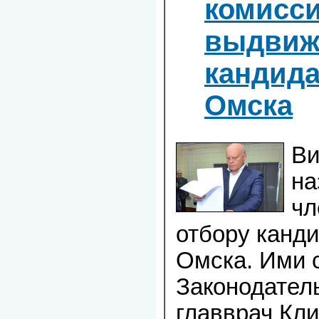
комисси
выдвиж
кандида
Омска
Ви
на
чл
отбору канди
Омска. Ими 
Законодател
главврач Кли