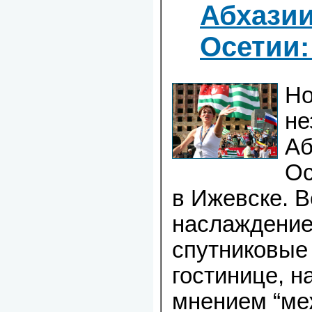
Абхази
Осетии:
Но
не
Аб
Ос
в Ижевске. В
наслаждение
спутниковые
гостинице, н
мнением “ме