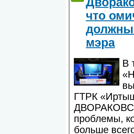
Дворако
что оми
должны
мэра
В 
«Н
вы
ГТРК «Иртыш
ДВОРАКОВСК
проблемы, к
больше всег