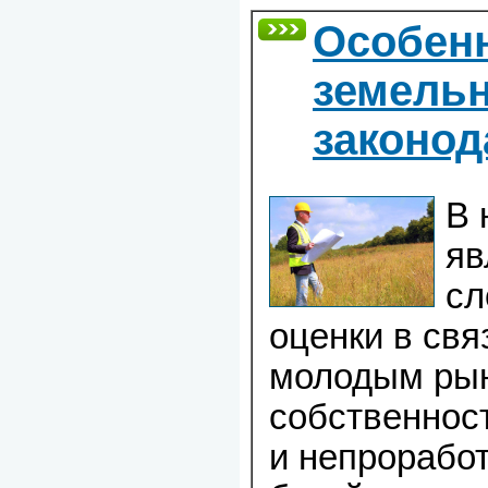
Особен
земельн
законод
В 
яв
сл
оценки в свя
молодым рын
собственност
и непрорабо