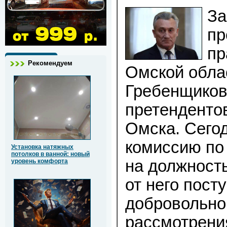
За
пр
пр
Рекомендуем
Омской обла
Гребенщиков
претендентов
Омска. Сегод
комиссию по
Установка натяжных
потолков в ванной: новый
на должност
уровень комфорта
от него пост
добровольно
рассмотрени