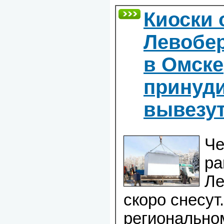
Киоски 
Левобе
в Омске
принуд
вывезу
Че
ра
Ле
скоро снесут
регионально