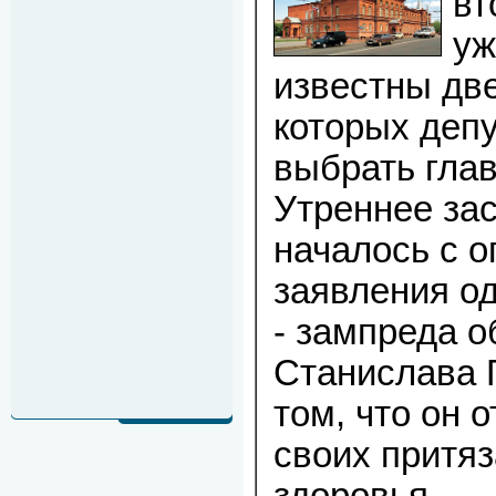
вт
уж
известны две
которых деп
выбрать гла
Утреннее за
началось с 
заявления од
- зампреда 
Станислава 
том, что он 
своих притя