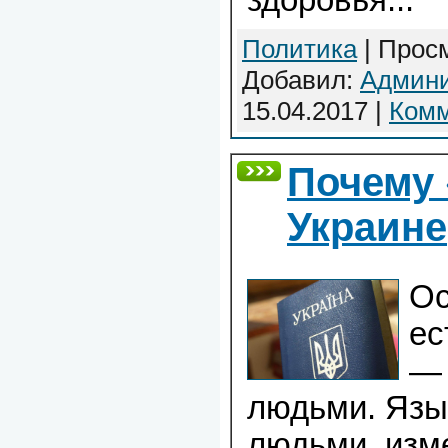
здоровья...
Политика
| Просм
Добавил:
Админи
15.04.2017
|
Комм
Почему 
Украине
Ос
ес
— 
людьми. Язы
людьми, изм