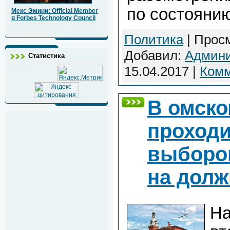
по состоянию
Мекс Эмини: Official Member
в Forbes Technology Council
Политика
| Просм
Добавил:
Админи
Статистика
15.04.2017
|
Комм
В омско
проходи
выборо
на долж
На