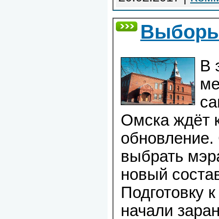
Выборы 
В 
ме
са
Омска ждёт 
обновление.
выбрать мэра
новый состав
Подготовку к
начали заран