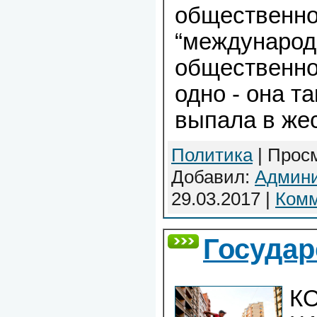
общественно
“междунаро
общественно
одно - она т
выпала в жес
Политика
| Просм
Добавил:
Админи
29.03.2017
|
Комм
Государ
К