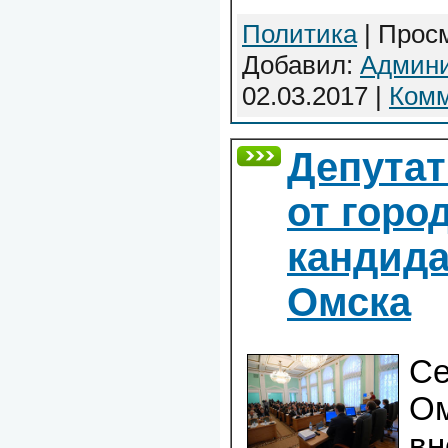
Политика
| Просм
Добавил:
Админи
02.03.2017
|
Комм
Депутат
от горо
кандида
Омска
Се
Ом
вн