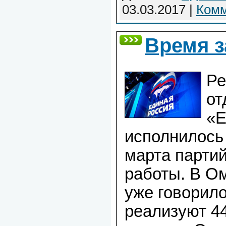
03.03.2017
|
Комм
Время з
Ре
от
«Е
исполнилось 
марта парти
работы. В Ом
уже говорил
реализуют 4