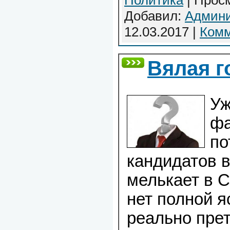
Политика
| Просм
Добавил:
Админи
12.03.2017
|
Комм
Вялая г
Уж
ф
по
кандидатов 
мелькает в С
нет полной я
реально пре