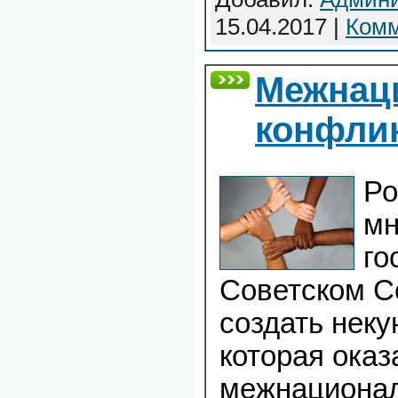
15.04.2017
|
Комм
Межнац
конфли
Ро
мн
го
Советском С
создать нек
которая ока
межнационал