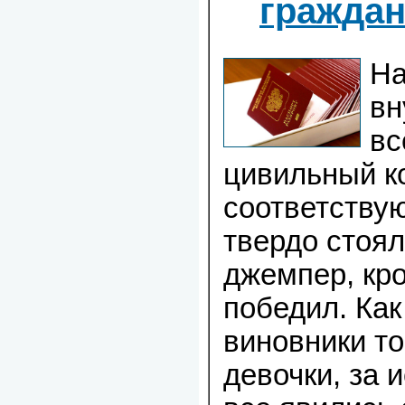
гражда
На
вн
вс
цивильный к
соответству
твердо стоял
джемпер, кро
победил. Как
виновники т
девочки, за 