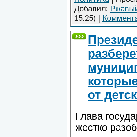
Добавил:
Ржавы
15:25)
|
Коммента
Презид
разбере
муници
которые
от детс
Глава госуд
жестко разоб