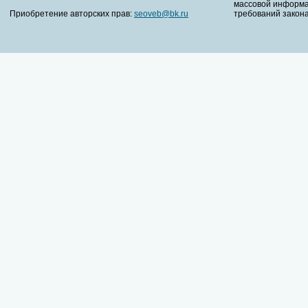
массовой информа
Приобретение авторских прав:
seoveb@bk.ru
требований закона