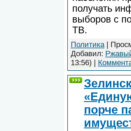
получать ин
выборов с п
ТВ.
Политика
| Просм
Добавил:
Ржавы
13:56)
|
Коммента
Зелинс
«Едину
порче п
имущес