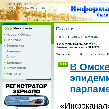
Пятница, 07.08.2026, 02:23
Приветствую Вас
Гость
|
RSS
Статьи
Меню сайта
Новости Омска
Главная
»
Статьи
»
Публикации
» Пол
Политика
В категории материалов
:
378
Экономика
Показано материалов
:
361-378
Культура
Сортировать по
:
Дате
·
Названию
·
Р
Спорт
Здоровье
В Омске
Автомобили
Контакты
эпидем
парлам
«Инфоканал