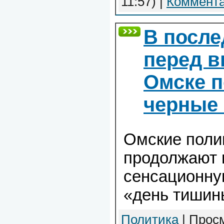
11:57)
|
Коммента
В после
перед 
Омске п
черные 
Омские поли
продолжают 
сенсационн
«день тишин
Политика
| Просм