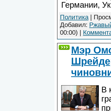
Германии, У
Политика
| Просм
Добавил:
Ржавы
00:00)
|
Коммента
Мэр Омс
Шрейде
чиновни
В 
гр
пр