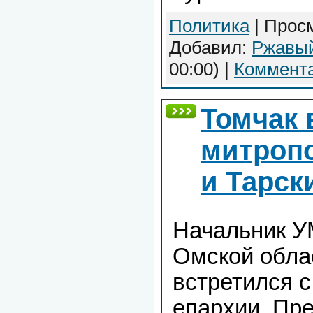
Политика
| Просм
Добавил:
Ржавы
00:00)
|
Коммента
Томчак 
митроп
и Тарс
Начальник У
Омской обла
встретился с
епархии. Пр