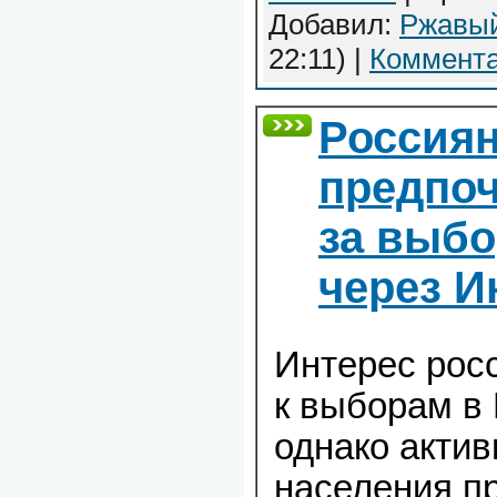
Добавил:
Ржавы
22:11)
|
Коммента
Россия
предпоч
за выбо
через И
Интерес росс
к выборам в 
однако актив
населения п