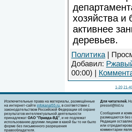
департамент
хозяйства и 
активнее за
деревьев.
Политика
| Просм
Добавил:
Ржавы
00:00)
|
Коммента
1-20
21-4
Исключительные права на материалы, размещённые
Для читателей.
На
на интернет-сайте
infokanal55.ru
, в соответствии с
pressvl@list.ru
законодательством Российской Федерации об охране
Сообщения и комм
результатов интеллектуальной деятельности
размещаются без 
принадлежат
ОАО "Правда-ВД"
, и не подлежат
Редакция оставляе
использованию другими лицами в какой бы то ни было
или отредактирова
форме без письменного разрешения
комментарии явля
правообладателя.