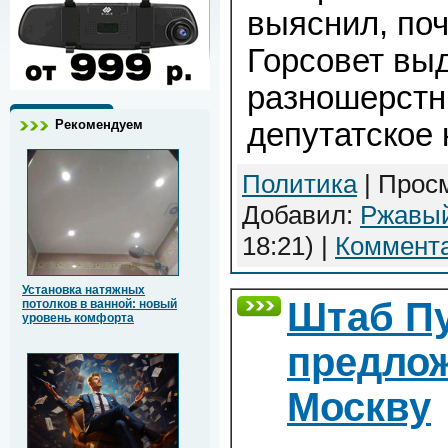
выяснил, по
Горсовет выд
разношерстн
Рекомендуем
депутатское 
Политика
| Просм
Добавил:
Ржавы
18:21)
|
Коммента
Установка натяжных
Штаб Пу
потолков в ванной: новый
уровень комфорта
предлож
Москву