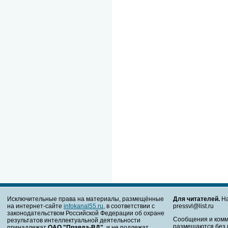
Исключительные права на материалы, размещённые
Для читателей.
На
на интернет-сайте
infokanal55.ru
, в соответствии с
pressvl@list.ru
законодательством Российской Федерации об охране
Сообщения и комм
результатов интеллектуальной деятельности
размещаются без 
принадлежат
ОАО "Правда-ВД"
, и не подлежат