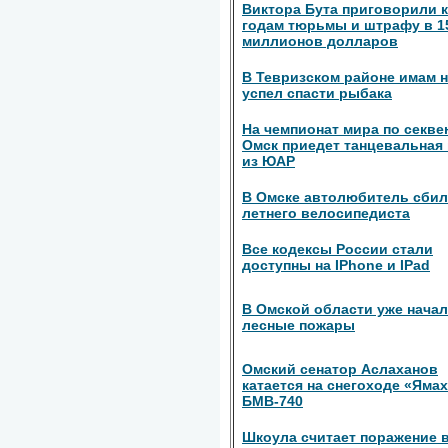
Виктора Бута приговорили к
годам тюрьмы и штрафу в 1
миллионов долларов
В Тевризском районе имам 
успел спасти рыбака
На чемпионат мира по секве
Омск приедет танцевальная
из ЮАР
В Омске автолюбитель сбил
летнего велосипедиста
Все кодексы России стали
доступны на IPhone и IPad
В Омской области уже нача
лесные пожары
Омский сенатор Аслаханов
катается на снегоходе «Ямах
БМВ-740
Шкоула считает поражение в