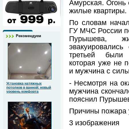
Амурская. Огонь 
жилые квартиры.
По словам начал
ГУ МЧС России п
Рекомендуем
Пурышева, ж
эвакуировались 
третьей были
которая уже не п
и мужчина с сил
- Несмотря на о
Установка натяжных
потолков в ванной: новый
мужчина скончалс
уровень комфорта
пояснил Пурыше
Причины пожара 
3 изображения