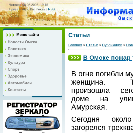
Четверг, 06.08.2026, 19:15
Приветствую Вас
Гость
|
RSS
Статьи
Меню сайта
Новости Омска
Главная
»
Статьи
»
Публикации
»
Нов
Политика
Экономика
В Омске пожар 
Культура
Спорт
В огне погибли м
Здоровье
женщина. Тр
Автомобили
произошла се
Контакты
доме на ули
Амурская.
Сегодня окол
загорелся трехкв