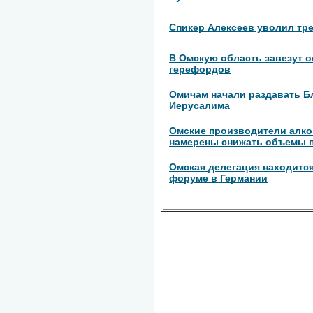
Спикер Алексеев уволил тр
В Омскую область завезут 
герефордов
Омичам начали раздавать Б
Иерусалима
Омские производители алког
намерены снижать объемы 
Омская делегация находитс
форуме в Германии