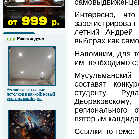
самовыдвиженце
Интересно, чт
зарегистрирован
летний Андрей 
Рекомендуем
выборах как сам
Напомним, для то
им необходимо со
Мусульманский 
составят конку
Установка натяжных
студенту Руд
потолков в ванной: новый
уровень комфорта
Двораковском
регионального
пятерым кандида
Ссылки по теме: