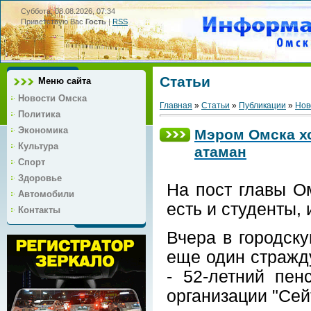
Суббота, 08.08.2026, 07:34
Приветствую Вас
Гость
|
RSS
Статьи
Меню сайта
Новости Омска
Главная
»
Статьи
»
Публикации
»
Нов
Политика
Экономика
Мэром Омска хо
Культура
атаман
Спорт
Здоровье
На пост главы О
Автомобили
есть и студенты,
Контакты
Вчера в городск
еще один стражд
- 52-летний пен
организации "Сей