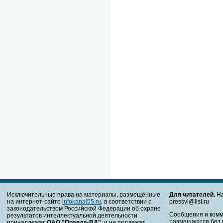
Исключительные права на материалы, размещённые
Для читателей.
На
на интернет-сайте
infokanal55.ru
, в соответствии с
pressvl@list.ru
законодательством Российской Федерации об охране
Сообщения и комм
результатов интеллектуальной деятельности
размещаются без 
принадлежат
ОАО "Правда-ВД"
, и не подлежат