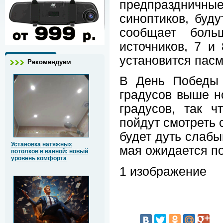
предпраздничные
синоптиков, буд
сообщает больш
источников, 7 и
установится пасм
Рекомендуем
В День Победы 
градусов выше н
градусов, так ч
пойдут смотреть 
будет дуть слабы
Установка натяжных
мая ожидается по
потолков в ванной: новый
уровень комфорта
1 изображение