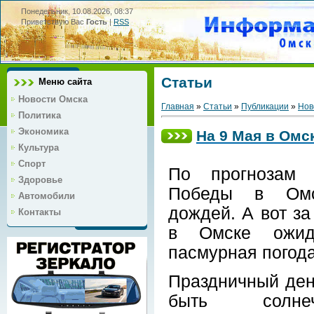
Понедельник, 10.08.2026, 08:37
Приветствую Вас
Гость
|
RSS
Статьи
Меню сайта
Новости Омска
Главная
»
Статьи
»
Публикации
»
Нов
Политика
Экономика
На 9 Мая в Омс
Культура
Спорт
По прогнозам 
Здоровье
Победы в Омс
Автомобили
дождей. А вот за
Контакты
в Омске ожид
пасмурная погода
Праздничный ден
быть солне