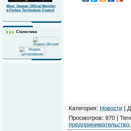
Мекс Эмини: Official Member
в Forbes Technology Council
Статистика
Категория
:
Новости
|
Д
Просмотров
:
970
|
Тег
предпринимательство