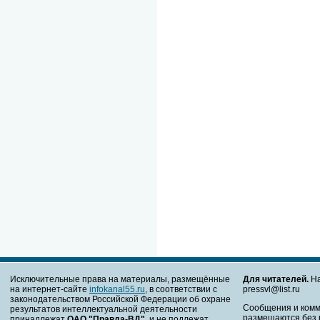
Исключительные права на материалы, размещённые
Для читателей.
На
на интернет-сайте
infokanal55.ru
, в соответствии с
pressvl@list.ru
законодательством Российской Федерации об охране
Сообщения и комм
результатов интеллектуальной деятельности
размещаются без 
принадлежат
ОАО "Правда-ВД"
, и не подлежат