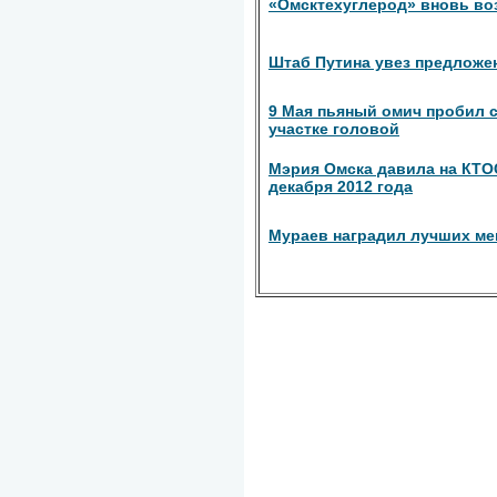
«Омсктехуглерод» вновь во
Штаб Путина увез предложе
9 Мая пьяный омич пробил 
участке головой
Мэрия Омска давила на КТО
декабря 2012 года
Мураев наградил лучших м