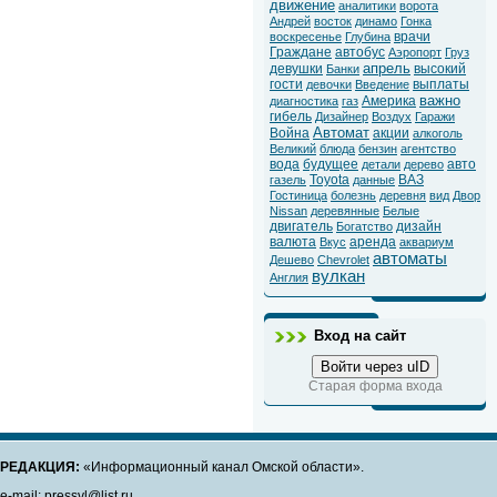
движение
аналитики
ворота
Андрей
восток
динамо
Гонка
врачи
воскресенье
Глубина
Граждане
автобус
Аэропорт
Груз
апрель
девушки
высокий
Банки
гости
выплаты
девочки
Введение
важно
Америка
диагностика
газ
гибель
Дизайнер
Воздух
Гаражи
Автомат
Война
акции
алкоголь
Великий
блюда
бензин
агентство
вода
будущее
авто
детали
дерево
Toyota
ВАЗ
газель
данные
Гостиница
болезнь
деревня
вид
Двор
Nissan
деревянные
Белые
двигатель
дизайн
Богатство
валюта
аренда
Вкус
аквариум
автоматы
Дешево
Chevrolet
вулкан
Англия
Вход на сайт
Войти через uID
Старая форма входа
РЕДАКЦИЯ:
«Информационный канал Омской области».
e-mail: pressvl@list.ru