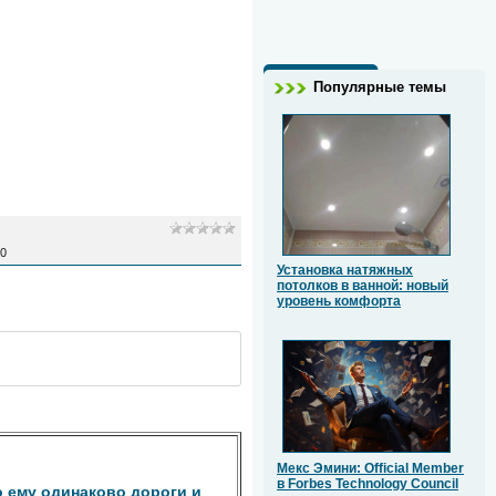
Популярные темы
0
Установка натяжных
потолков в ванной: новый
уровень комфорта
Мекс Эмини: Official Member
в Forbes Technology Council
о ему одинаково дороги и