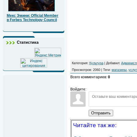
Мекс Эмини: Official Member
в Forbes Technology Council
Статистика
Категория
:
Культура
|
Добавил
:
Админист
Просмотров
:
2060
|
Теги
:
магазины
,
услу
Всего комментариев
:
0
Войдите:
Отправить
Читайте так же: