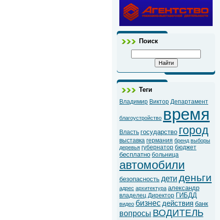
Поиск
Теги
Владимир
Виктор
Департамент
время
благоустройство
город
государство
Власть
выставка
германия
бренд
выборы
губернатор
бюджет
деревья
бесплатно
больница
автомобили
деньги
дети
безопасность
александр
адрес
архитектура
ГИБДД
владелец
Директор
бизнес
действия
банк
видео
ВОДИТЕЛЬ
вопросы