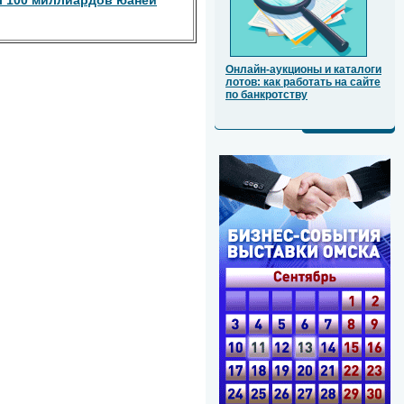
л 100 миллиардов юаней
Онлайн-аукционы и каталоги
лотов: как работать на сайте
по банкротству