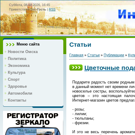
Суббота, 08.08.2026, 16:45
Приветствую Вас
Гость
|
RSS
Статьи
Меню сайта
Новости Омска
Главная
»
Статьи
»
Публикации
»
Кул
Политика
Экономика
Цветочные пода
Культура
Спорт
Подарите радость своим родным 
Здоровье
в данный момент нет времени ли
новоселье сестры, воспользуйте
Автомобили
цветов – это настоящая палоч
Интернет-магазин цветов предлаг
Контакты
- розы;
- лилии;
- тюльпаны;
- фрезии.
И это не весь перечень ароматн