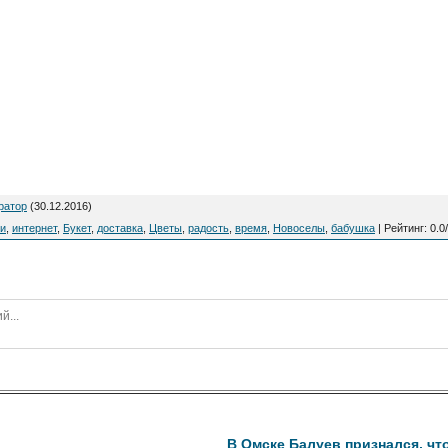
ратор
(30.12.2016)
ги
,
интернет
,
Букет
,
доставка
,
Цветы
,
радость
,
время
,
Новоселы
,
бабушка
|
Рейтинг
:
0.0
/
В Омске Балуев признался, чт