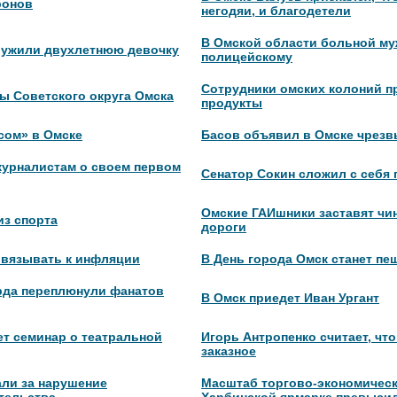
ронов
негодяи, и благодетели
В Омской области больной му
ружили двухлетнюю девочку
полицейскому
Сотрудники омских колоний п
вы Советского округа Омска
продукты
сом» в Омске
Басов объявил в Омске чрез
журналистам о своем первом
Сенатор Сокин сложил с себя
Омские ГАИшники заставят чи
из спорта
дороги
ивязывать к инфляции
В День города Омск станет п
рда переплюнули фанатов
В Омск приедет Иван Ургант
ет семинар о театральной
Игорь Антропенко считает, что
заказное
али за нарушение
Масштаб торгово-экономическ