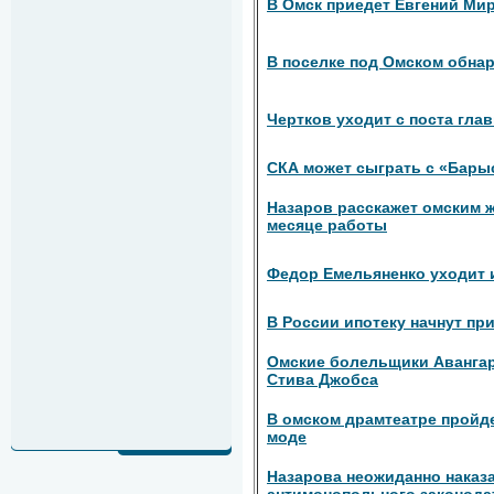
В Омск приедет Евгений Ми
В поселке под Омском обна
Чертков уходит с поста гла
СКА может сыграть с «Бары
Назаров расскажет омским 
месяце работы
Федор Емельяненко уходит 
В России ипотеку начнут пр
Омские болельщики Аванга
Стива Джобса
В омском драмтеатре пройд
моде
Назарова неожиданно наказ