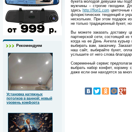
букета молодой девушки мы под
мужчины – строгие гвоздики. Д
здесь
http://flori1.com
цветочные 
флористических тенденций и укр
нескольких. При этом подарок и
не только традиционный букет, но
Вы можете заказать доставку ц
партнерской сети, состоящей из 
когда на ее День Ангела курьер 
выбирать вам, заказчику. Заказа
Рекомендуем
наш сайт, выбирайте букет, опл
услышите от него слова благодарн
Современный сервис предполагае
выбрать набор конфет, корзину 
даже если они находятся за мног
Установка натяжных
потолков в ванной: новый
уровень комфорта