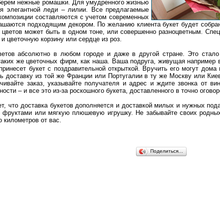
берем нежные ромашки. Для умудренного жизнью
ля элегантной леди – лилии. Все предлагаемые
композиции составляются с учетом современных
ашаются подходящим декором. По желанию клиента букет будет собран 
з цветов может быть в одном тоне, или совершенно разноцветным. Спец
 и цветочную корзину или сердце из роз.
ветов абсолютно в любом городе и даже в другой стране. Это стало
таких же цветочных фирм, как наша. Ваша подруга, живущая например 
принесет букет с поздравительной открыткой. Вручить его могут дома
ть доставку из той же Франции или Португалии в ту же Москву или Кие
ачивайте заказ, указывайте получателя и адрес и ждите звонка от ви
ости – и все это из-за роскошного букета, доставленного в точно огово
т, что доставка букетов дополняется и доставкой милых и нужных под
с фруктами или мягкую плюшевую игрушку. Не забывайте своих родных
о километров от вас.
Поделиться…