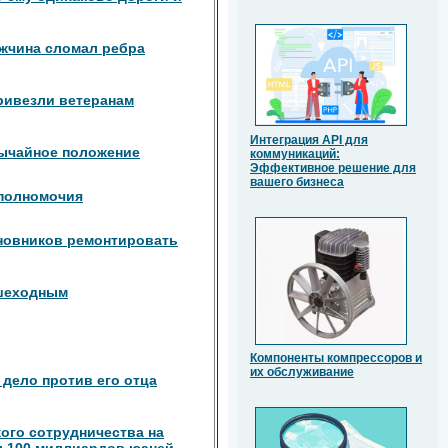
жчина сломал ребра
ривезли ветеранам
Интеграция API для
вычайное положение
коммуникаций:
Эффективное решение для
вашего бизнеса
 полномочия
новников ремонтировать
ешеходным
Компоненты компрессоров и
их обслуживание
 дело против его отца
ого сотрудничества на