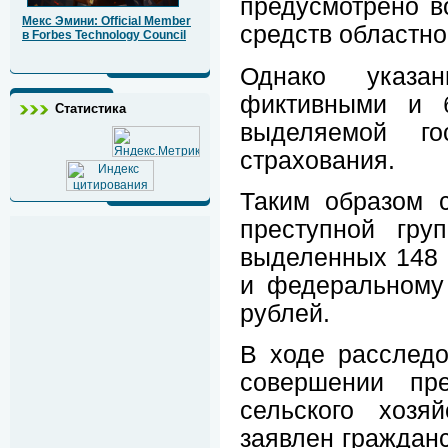
предусмотрено в
Мекс Эмини: Official Member
средств областно
в Forbes Technology Council
Однако указа
фиктивными и 
Статистика
выделяемой го
страхования.
Таким образом 
преступной гру
выделенных 148 
и федеральному
рублей.
В ходе расследо
совершении пре
сельского хозя
заявлен гражданс