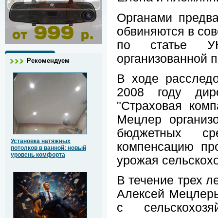
Органами предва
обвиняются в со
по статье УК
организованной п
Рекомендуем
В ходе расследо
2008 году дире
"Страховая комп
Мецлер организ
бюджетных ср
Установка натяжных
компенсацию про
потолков в ванной: новый
уровень комфорта
урожая сельскохо
В течение трех л
Алексей Мецлеры
с сельскохозя