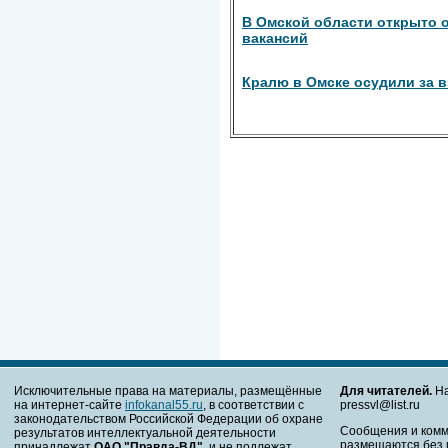
В Омской области открыто о
вакансий
Кралю в Омске осудили за в
Исключительные права на материалы, размещённые
Для читателей.
На
на интернет-сайте
infokanal55.ru
, в соответствии с
pressvl@list.ru
законодательством Российской Федерации об охране
Сообщения и комм
результатов интеллектуальной деятельности
размещаются без 
принадлежат
ОАО "Правда-ВД"
, и не подлежат