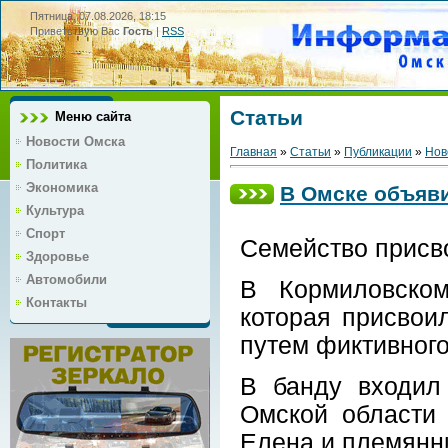
Пятница, 07.08.2026, 18:15
Приветствую Вас
Гость
|
RSS
Статьи
Меню сайта
Новости Омска
Главная
»
Статьи
»
Публикации
»
Нов
Политика
Экономика
В Омске объяв
Культура
Спорт
Семейство присв
Здоровье
Автомобили
В Кормиловском
Контакты
которая присвои
путем фиктивного
В банду входил
Омской области 
Елена и племянн