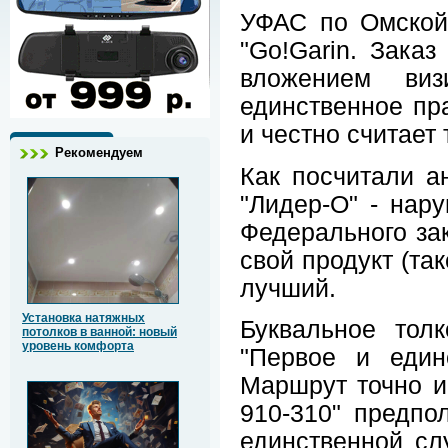
УФАС по Омской
"Go!Garin. Заказ
вложением виз
единственное пр
и честно считает 
Рекомендуем
Как посчитали а
"Лидер-О" - нару
Федерального за
свой продукт (та
лучший.
Установка натяжных
Буквальное тол
потолков в ванной: новый
уровень комфорта
"Первое и един
Маршрут точно и 
910-310" предпо
единственной сл