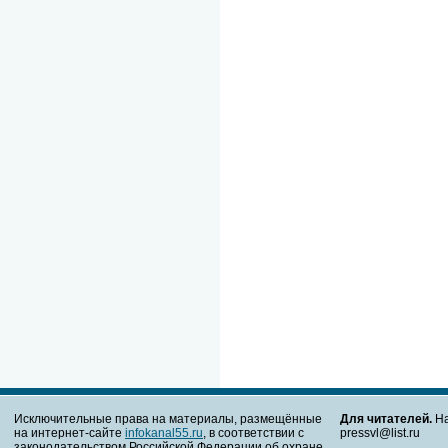
Исключительные права на материалы, размещённые
Для читателей.
На
на интернет-сайте
infokanal55.ru
, в соответствии с
pressvl@list.ru
законодательством Российской Федерации об охране