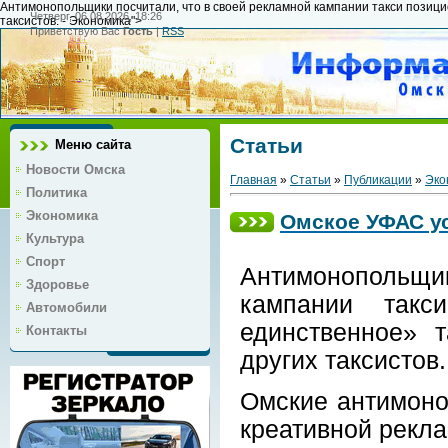
Антимонопольщики посчитали, что в своей рекламной кампании такси позицио
Четверг, 06.08.2026, 18:26
таксистов. - Экономика">
Приветствую Вас
Гость
|
RSS
Статьи
Меню сайта
Новости Омска
Главная
»
Статьи
»
Публикации
»
Эко
Политика
Экономика
Омское УФАС ус
Культура
Спорт
Антимонопольщ
Здоровье
кампании такс
Автомобили
единственное» 
Контакты
других таксистов.
Омские антимоно
креативной рекла