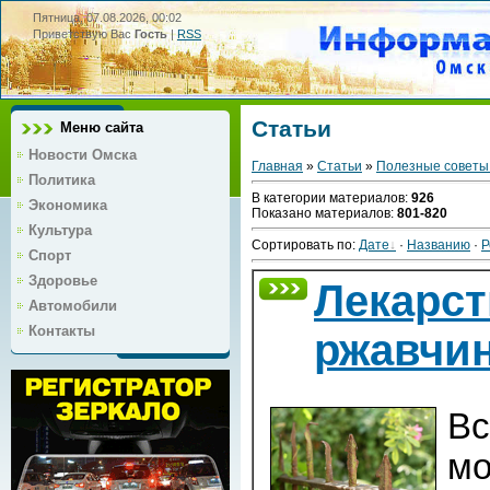
Пятница, 07.08.2026, 00:02
Приветствую Вас
Гость
|
RSS
Статьи
Меню сайта
Новости Омска
Главная
»
Статьи
»
Полезные советы
Политика
В категории материалов
:
926
Экономика
Показано материалов
:
801-820
Культура
Сортировать по
:
Дате
·
Названию
·
Р
Спорт
Здоровье
Лекарст
Автомобили
Контакты
ржавчи
Вс
мо