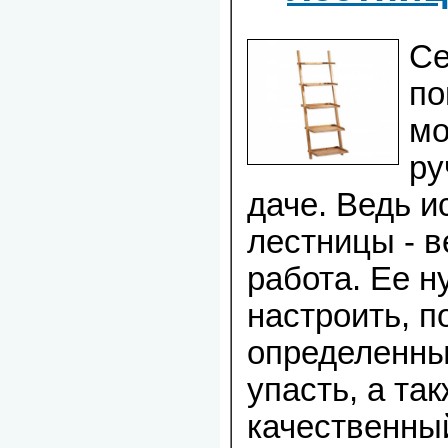
Се
по
мо
ру
даче. Ведь и
лестницы - 
работа. Ее н
настроить, п
определенны
упасть, а та
качественны