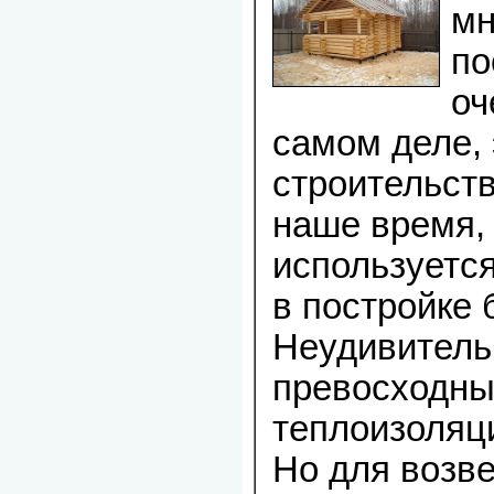
мн
по
оч
самом деле, 
строительств
наше время, 
используетс
в постройке 
Неудивитель
превосходн
теплоизоляц
Но для возв