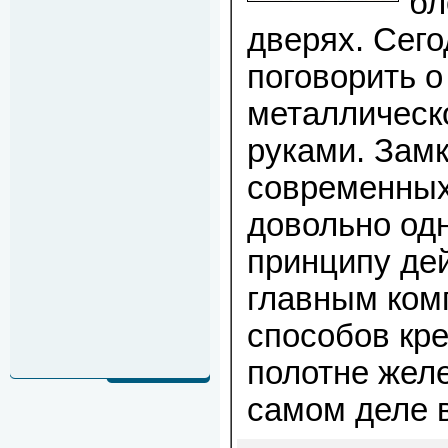
бл
дверях. Сего
поговорить о
металлическ
руками. Зам
современных
довольно од
принципу де
главным ком
способов кр
полотне жел
самом деле в