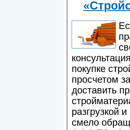
«Строй
Ес
пр
св
консультация
покупке стр
просчетом за
доставить п
стройматериа
разгрузкой и
смело обращ