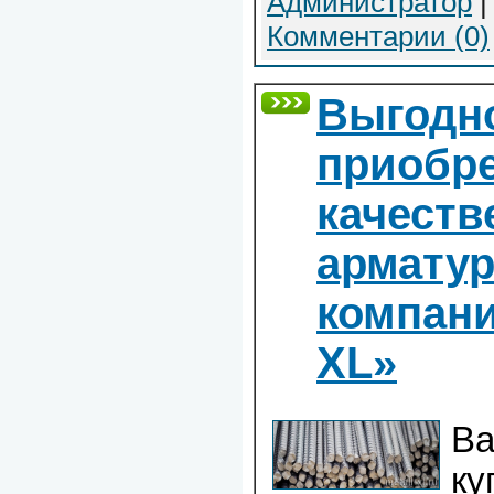
Администратор
|
Комментарии (0)
Выгодн
приобр
качеств
арматур
компан
XL»
Ва
ку