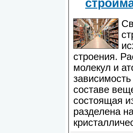
стройм
Св
ст
ис
строения. Р
молекул и ат
зависимость
составе веще
состоящая из
разделена н
кристалличе