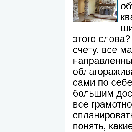
об
кв
ши
этого слова
счету, все м
направленны
облагоражив
сами по себе
большим дос
все грамотно
спланироват
понять, каки