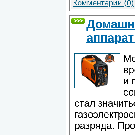
Комментарии (0)
Домашн
аппара
Мо
вр
и 
со
стал значить
газоэлектро
разряда. Пр