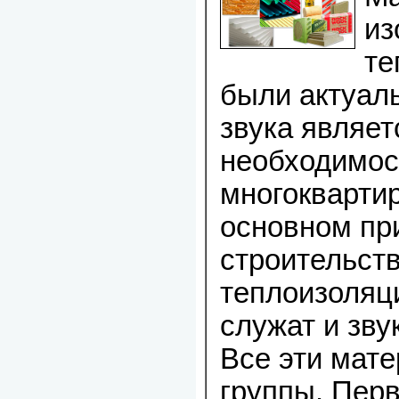
из
те
были актуал
звука являет
необходимос
многокварти
основном пр
строительст
теплоизоляц
служат и зв
Все эти мат
группы. Перв