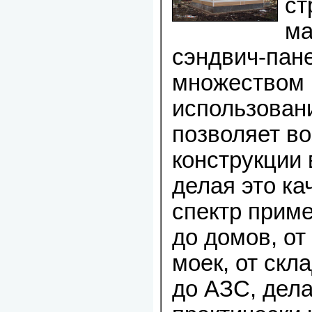
ст
ма
сэндвич-пан
множеством 
использован
позволяет в
конструкции 
делая это ка
спектр приме
до домов, от
моек, от скл
до АЗС, дела