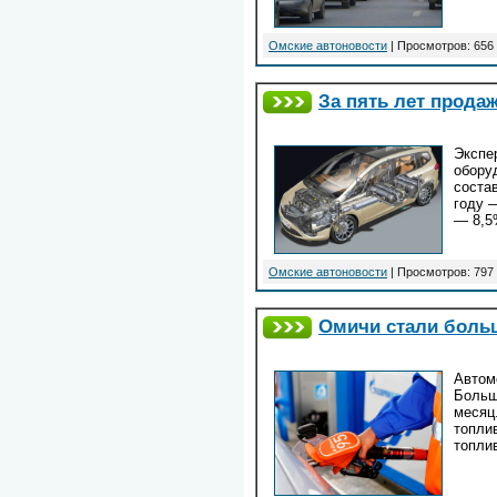
Омские автоновости
| Просмотров: 656 
За пять лет продаж
Экспе
обору
соста
году 
— 8,5
Омские автоновости
| Просмотров: 797 
Омичи стали больш
Автом
Больш
месяц
топли
топли