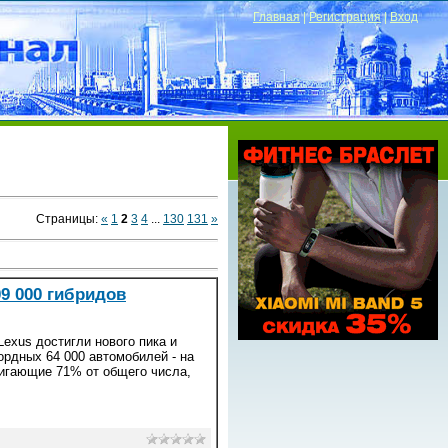
Главная
|
Регистрация
|
Вход
Страницы
:
«
1
2
3
4
...
130
131
»
09 000 гибридов
exus достигли нового пика и
рдных 64 000 автомобилей - на
тигающие 71% от общего числа,