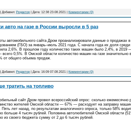
| Добавил:
Редактор
| Дата:
12:38 23.08.2021
|
Комментарии (0)
и авто на газе в России выросли в 5 раз
рты автомобильного сайта Дром проанализировали данные о продажах в
дованием (ГБО) за январь–июль 2021 года. С начала года их доля сред
вила 2,6%. В прошлом году количество таких машин было 2,4%, в 2019 —
— всего 0,5%. В Омской области количество машин на газе значительно 
% от общего объема продаж.
| Добавил:
Редактор
| Дата:
16:09 07.08.2021
|
Комментарии (0)
е тратить на топливо
обильный сайт Дром провел всероссийский опрос: сколько ежемесячно р
инство жителей Омской области — 67% — расходует на заправку машин
. Пять лет назад, по результатам аналогичного опроса, только 58% води
во больше 4 тысяч рублей. Половина автолюбителей Омской области (5
во из своего бюджета сумму от 2 до 6 тысяч рублей.