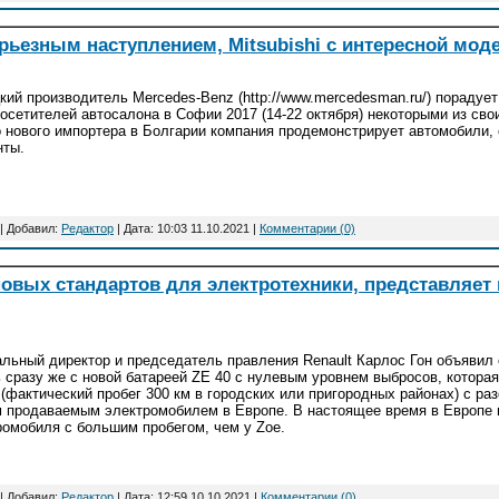
ерьезным наступлением, Mitsubishi с интересной мо
кий производитель Mercedes-Benz (http://www.mercedesman.ru/) порадует
посетителей автосалона в Софии 2017 (14-22 октября) некоторыми из св
о нового импортера в Болгарии компания продемонстрирует автомобили, 
нты.
| Добавил:
Редактор
| Дата:
10:03 11.10.2021
|
Комментарии (0)
 новых стандартов для электротехники, представляе
альный директор и председатель правления Renault Карлос Гон объявил 
ь сразу же с новой батареей ZE 40 с нулевым уровнем выбросов, которая
(фактический пробег 300 км в городских или пригородных районах) с раз
 продаваемым электромобилем в Европе. В настоящее время в Европе н
ромобиля с большим пробегом, чем у Zoe.
| Добавил:
Редактор
| Дата:
12:59 10.10.2021
|
Комментарии (0)