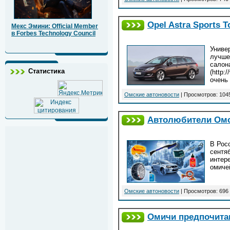
Opel Astra Sports 
Мекс Эмини: Official Member
в Forbes Technology Council
Универ
лучше
салона
Статистика
(http:
очень
Омские автоновости
| Просмотров: 104
Автолюбители Омск
В Рос
сентя
интер
омиче
Омские автоновости
| Просмотров: 696 
Омичи предпочитаю