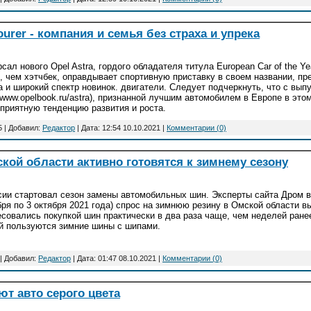
Tourer - компания и семья без страха и упрека
сал нового Opel Astra, гордого обладателя титула European Car of the Y
, чем хэтчбек, оправдывает спортивную приставку в своем названии, пр
 и широкий спектр новинок. двигатели. Следует подчеркнуть, что с вып
//www.opelbook.ru/astra), признанной лучшим автомобилем в Европе в это
 приятную тенденцию развития и роста.
5 | Добавил:
Редактор
| Дата:
12:54 10.10.2021
|
Комментарии (0)
ой области активно готовятся к зимнему сезону
сии стартовал сезон замены автомобильных шин. Эксперты сайта Дром в
бря по 3 октября 2021 года) спрос на зимнюю резину в Омской области 
есовались покупкой шин практически в два раза чаще, чем неделей ран
й пользуются зимние шины с шипами.
| Добавил:
Редактор
| Дата:
01:47 08.10.2021
|
Комментарии (0)
т авто серого цвета