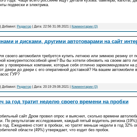
ого года. Чаще всего россияне ищут детали кузова: бамперы, капоты, д
нты подвески и электрика.
| Добавил:
Редактор
| Дата:
22:56 31.08.2021
|
Комментарии (0)
нами и дисками, другими автотоварами на сайт инте
ля своего автомобиля требуется купить летнюю или зимнюю резину от п
ной конкурентоспособной цене? Вы бы хотели обновить на своем авто л
 их у проверенных компании, которые себя отлично зарекомендовали на
 от двери до двери с его оперативной доставкой? На вашем автомобиле 
насос ГУР?
| Добавил:
Редактор
| Дата:
20:19 29.08.2021
|
Комментарии (0)
 за год тратит неделю своего времени на пробки
обильный сайт Дром провел опрос и выяснил, сколько времени автолюби
ах. По результатам исследования, каждый пятый водитель региона (19%)
 в год. Ежедневно стоят в пробках, но тратят меньше недели в год 32% 
юбителей области (49%) утверждает, что ездит без пробок.