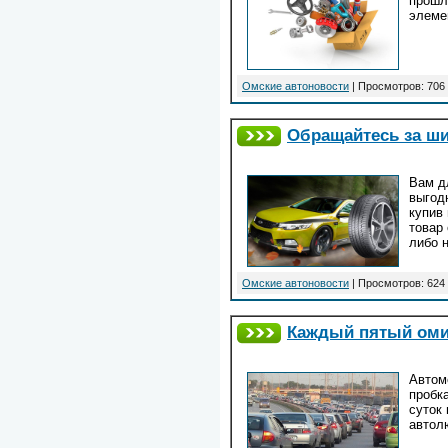
прошл
элеме
Омские автоновости
| Просмотров: 706 
Обращайтесь за ши
Вам д
выгод
купив
товар
либо 
Омские автоновости
| Просмотров: 624 
Каждый пятый омич
Автом
пробк
суток
автол