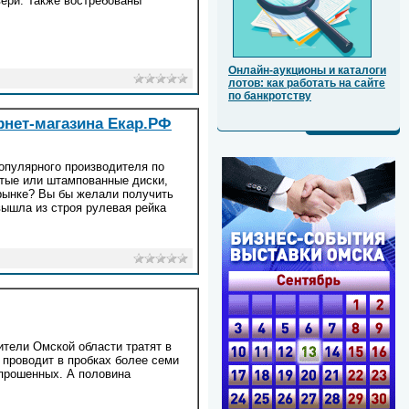
вери. Также востребованы
Онлайн-аукционы и каталоги
лотов: как работать на сайте
по банкротству
рнет-магазина Екар.РФ
опулярного производителя по
итые или штампованные диски,
 рынке? Вы бы желали получить
вышла из строя рулевая рейка
тели Омской области тратят в
 проводит в пробках более семи
опрошенных. А половина