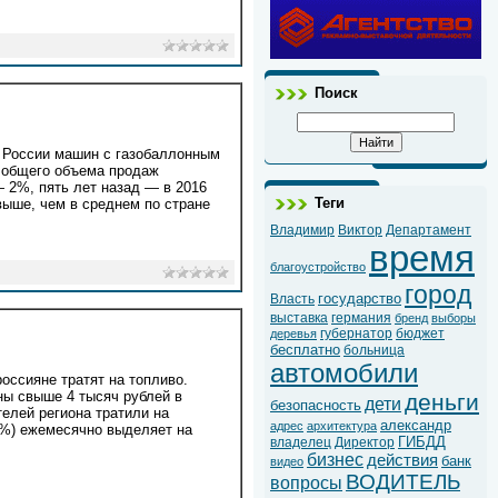
Поиск
 России машин с газобаллонным
и общего объема продаж
 2%, пять лет назад — в 2016
Теги
выше, чем в среднем по стране
Владимир
Виктор
Департамент
время
благоустройство
город
государство
Власть
выставка
германия
бренд
выборы
губернатор
бюджет
деревья
бесплатно
больница
автомобили
оссияне тратят на топливо.
ы свыше 4 тысяч рублей в
деньги
дети
безопасность
телей региона тратили на
александр
адрес
архитектура
1%) ежемесячно выделяет на
ГИБДД
владелец
Директор
бизнес
действия
банк
видео
ВОДИТЕЛЬ
вопросы