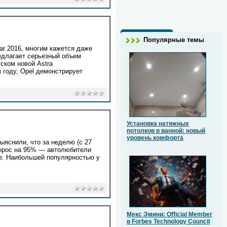
Популярные темы
ear 2016, многим кажется даже
едлагает серьезный объем
уском новой Astra
м году, Opel демонстрирует
Установка натяжных
потолков в ванной: новый
уровень комфорта
ыяснили, что за неделю (с 27
вырос на 95% — автолюбители
ее. Наибольшей популярностью у
Мекс Эмини: Official Member
в Forbes Technology Council