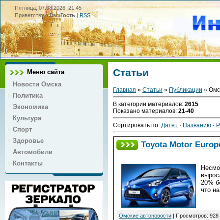
Пятница, 07.08.2026, 21:45
Приветствую Вас
Гость
|
RSS
Статьи
Меню сайта
Новости Омска
Главная
»
Статьи
»
Публикации
» Омс
Политика
В категории материалов
:
2615
Экономика
Показано материалов
:
21-40
Культура
Сортировать по
:
Дате
·
Названию
·
Р
Спорт
Здоровье
Toyota Motor Europ
Автомобили
Контакты
Несмо
вырос
20% б
что н
Омские автоновости
| Просмотров: 928 