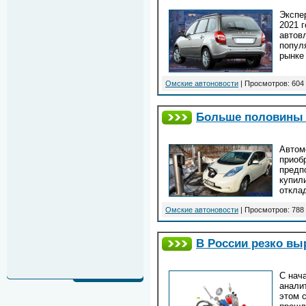
Экспе
2021 
автов
попул
рынке 
Омские автоновости
| Просмотров: 604 
Больше половины 
Автом
приоб
предп
купил
откла
Омские автоновости
| Просмотров: 788 
В России резко вы
С нач
анали
этом 