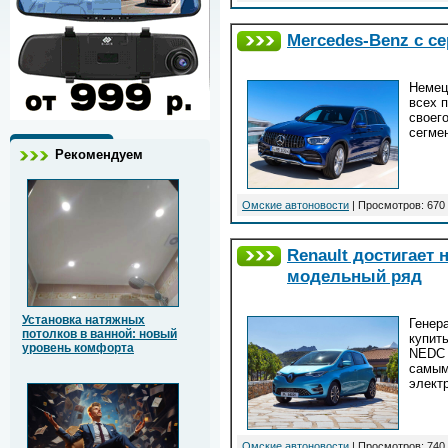
Mercedes-Benz с с
Немец
всех 
своег
сегме
Рекомендуем
Омские автоновости
| Просмотров: 670 
Renault достигает
модельный ряд
Установка натяжных
Генер
потолков в ванной: новый
купит
уровень комфорта
NEDC 
самым
элект
Омские автоновости
| Просмотров: 740 