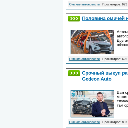
Омские автоновости
| Просмотров: 923 
Половина омичей н
Автом
автоп
Друга
облас
Омские автоновости
| Просмотров: 626 
Срочный выкуп раз
Gedeon Auto
Вам с
может
случа
там с
Омские автоновости
| Просмотров: 807 