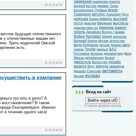
движение
аналитики
ворота
Андрей
восток
динамо
Гонка
врачи
воскресенье
Глубина
Граждане
автобус
Аэропорт
Груз
апрель
девушки
высокий
Банки
гости
выплаты
девочки
Введение
важно
Америка
диагностика
газ
гибель
Дизайнер
Воздух
Гаражи
светлое будущее отечественного
Автомат
Война
акции
алкоголь
в у отечественных машин нет.
Великий
блюда
бензин
агентство
ряно. Треть водителей Омской
вода
будущее
авто
детали
дерево
деленно есть.
Toyota
ВАЗ
газель
данные
Гостиница
болезнь
деревня
вид
Двор
Nissan
деревянные
Белые
двигатель
дизайн
Богатство
валюта
аренда
Вкус
аквариум
автоматы
Дешево
Chevrolet
вулкан
Англия
осуществить в компании
Вход на сайт
еньги пустить в дело? А
Войти через uID
о восстановление? В таком
Старая форма входа
городе Екатеринбурге. Именно
т в течение одного часа!