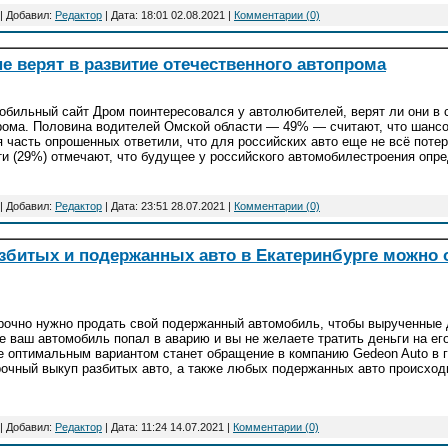
| Добавил:
Редактор
| Дата:
18:01 02.08.2021
|
Комментарии (0)
е верят в развитие отечественного автопрома
обильный сайт Дром поинтересовался у автолюбителей, верят ли они в 
рома. Половина водителей Омской области — 49% — считают, что шансо
я часть опрошенных ответили, что для российских авто еще не всё поте
ти (29%) отмечают, что будущее у российского автомобилестроения опре
| Добавил:
Редактор
| Дата:
23:51 28.07.2021
|
Комментарии (0)
битых и подержанных авто в Екатеринбурге можно 
рочно нужно продать свой подержанный автомобиль, чтобы вырученные д
е ваш автомобиль попал в аварию и вы не желаете тратить деньги на ег
е оптимальным вариантом станет обращение в компанию Gedeon Auto в 
рочный выкуп разбитых авто, а также любых подержанных авто происходи
| Добавил:
Редактор
| Дата:
11:24 14.07.2021
|
Комментарии (0)