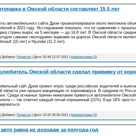
втопарка в Омской области составляет 15,5 лет
рты автомобильного сайта Дром проанализировали около миллиона объ
обилей в 2021 году. Исследование показало, что по сравнению с прошлы
арка страны вырос на 5 месяцев — до 14,8 лет. В Омской области средн
Сегодня самыми «молодыми» марками на дорогах Омской области являютс
Renault (10 лет) и Hyundai (11,3 лет).
| Добавил:
Редактор
| Дата:
02:49 12.07.2021
|
Комментарии (0)
олюбитель Омской области сделал прививку от коро
обильный сайт Дром провел опрос среди российских водителей и выясн
й области уже прошли вакцинацию от коронавируса. В среднем по Росс
вки. Среди основных причин нежелания привиться автолюбители Омской 
олели — так ответил каждый пятый опрошенный (21%). Еще 16% просто 
нироваться.
| Добавил:
Редактор
| Дата:
23:25 30.06.2021
|
Комментарии (0)
 авто равна их доходам за полгода-год