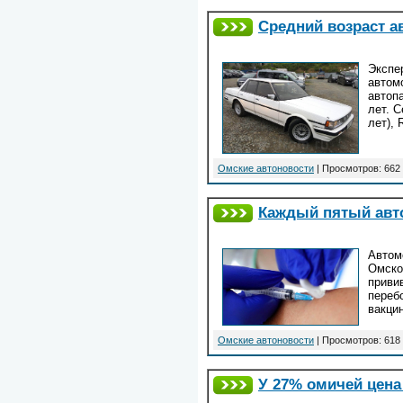
Средний возраст а
Экспе
автом
автоп
лет. 
лет), 
Омские автоновости
| Просмотров: 662 
Каждый пятый авт
Автом
Омско
приви
переб
вакци
Омские автоновости
| Просмотров: 618 
У 27% омичей цена