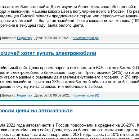
рты автомобильного сайта Дром изучили более миллиона объявлений о 
года и выяснили, машины какого цвета популярнее всего в России. По р
ладельцев Омской области предпочитают серые или серебристые машины
ярности у омичей — белые автомобили. Почти каждая пятая машина (18%
региона в текущем году, была белого цвета.
| Добавил:
Редактор
| Дата:
05:58 30.09.2021
|
Комментарии (0)
омичей хотят купить электромобили
обильный сайт Дром провел опрос и выяснил, что 64% автолюбителей О
рести электромобиль в ближайшие пару лет. Треть омичей (34%) не готов
очитают машины с обычным двигателем внутреннего сгорания. И 2% опр
и электромобили. При этом 28% автолюбителей области хотели бы приоб
дывают покупку из-за стоимости и небольшого выбора.
| Добавил:
Редактор
| Дата:
02:38 08.09.2021
|
Комментарии (0)
росли цены на автозапчасти
ала 2021 года автозапчасти в России подорожали в среднем на 10-20%.
тики автомобильного сайта Дром, изучив более одного миллиона сделок 
спрос на автозапчасти за январь-июль 2021 года вырос на 10% относите