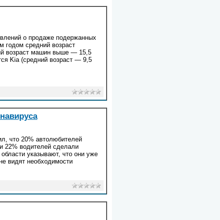
явлений о продаже подержанных
м годом средний возраст
ий возраст машин выше — 15,5
я Kia (средний возраст — 9,5
навируса
ил, что 20% автолюбителей
ии 22% водителей сделали
области указывают, что они уже
не видят необходимости