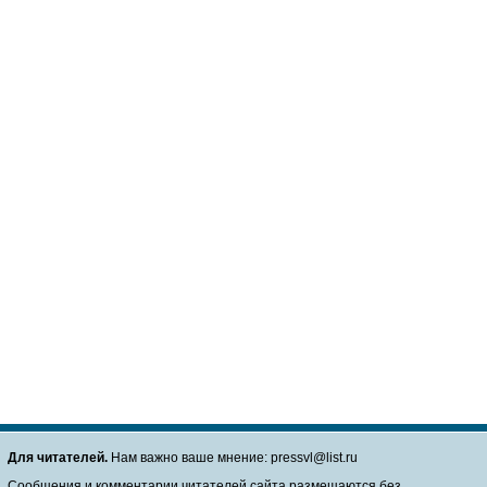
Для читателей.
Нам важно ваше мнение: pressvl@list.ru
Сообщения и комментарии читателей сайта размещаются без