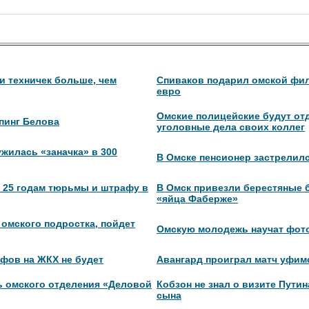
и техничек больше, чем
Спиваков подарил омской фил
евро
Омские полицейские будут от
опинг Белова
уголовные дела своих коллег
жилась «заначка» в 300
В Омске пенсионер застрелилс
к 25 годам тюрьмы и штрафу в
В Омск привезли берестяные 
«яйца Фаберже»
омского подростка, пойдет
Омскую молодежь научат фот
фов на ЖКХ не будет
Авангард проиграл матч уфим
ь омского отделения «Деловой
Кобзон не знал о визите Путин
сына