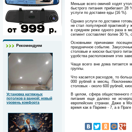
Меньше всего омичей ходят утол
быстрого питания прибегают 28
услуги по доставке еды (16 %).
Однако услуги по доставке готов
не стал популярной практикой у 
в среднем реже одного раза в м
сегмент составляет более 30 %,
Основными причинами посещен
Рекомендуем
праздничное событие. Закусочны
столовые и киоски быстрого пита
удобства расположения этих зав
Чаще всего вне дома питается м
группы.
Что касается расходов, то больш
000 рублей в месяц. Поклонник
столовых - около 600 рублей, кио
В целом, сфера общественного п
Установка натяжных
питания еще далеко не исчерп
потолков в ванной: новый
уровень комфорта
европейских странах. Даже в Мо
время как в Париже - 7, а в Праге