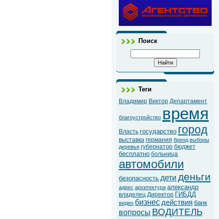
Поиск
Теги
Владимир
Виктор
Департамент
время
благоустройство
город
государство
Власть
выставка
германия
бренд
выборы
губернатор
бюджет
деревья
бесплатно
больница
автомобили
деньги
дети
безопасность
александр
адрес
архитектура
ГИБДД
владелец
Директор
бизнес
действия
банк
видео
ВОДИТЕЛЬ
вопросы