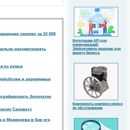
армонии скрипку за 10 000
Интеграция API для
коммуникаций:
дельно рассматривать
Эффективное решение для
вашего бизнеса
я из ружья
бейсболки и деревянные
ографировать бесплатно
Компоненты компрессоров и
их обслуживание
скому Салавату
а и Медведева в бар его