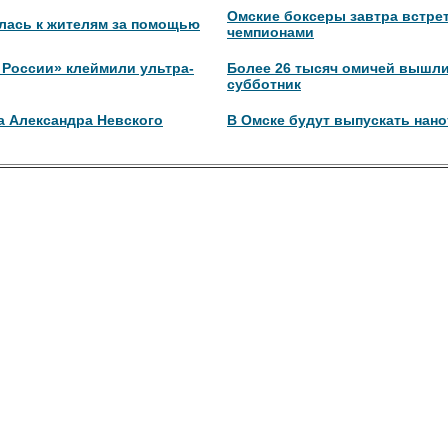
Омские боксеры завтра встрет
лась к жителям за помощью
чемпионами
 России» клеймили ультра-
Более 26 тысяч омичей вышли
субботник
а Александра Невского
В Омске будут выпускать нан