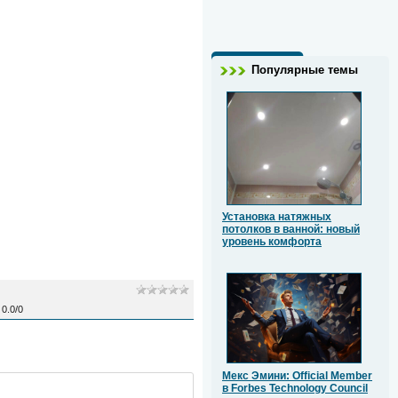
Популярные темы
Установка натяжных
потолков в ванной: новый
уровень комфорта
0.0
/
0
Мекс Эмини: Official Member
в Forbes Technology Council