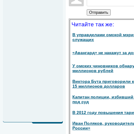
Отправить
Читайте так же:
В управделами омской мэри
служащих
«Авангард» не накажут за д
У омских чиновников обнару
миллионов рублей
Виктора Бута приговорили 
15 миллионов долларов
Капитан полиции, избивший 
под суд
В 2012 году повышения тари
Иван Поляков, руководител
России»