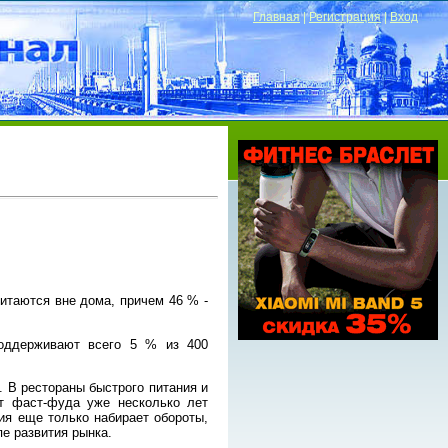
Главная
|
Регистрация
|
Вход
питаются вне дома, причем 46 % -
поддерживают всего 5 % из 400
 В рестораны быстрого питания и
нт фаст-фуда уже несколько лет
ия еще только набирает обороты,
е развития рынка.