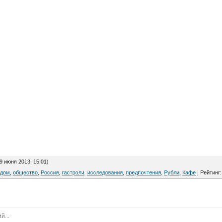
9 июня 2013, 15:01)
дом
,
общество
,
Россия
,
гастроли
,
исследования
,
предпочтения
,
Рубли
,
Кафе
|
Рейтинг
: