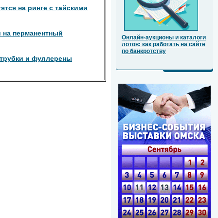
ятся на ринге с тайскими
 на перманентный
Онлайн-аукционы и каталоги
лотов: как работать на сайте
по банкротству
отрубки и фуллерены