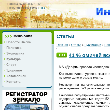
Пятница, 07.08.2026, 11:42
Приветствую Вас
Гость
|
RSS
Статьи
Меню сайта
Новости Омска
Главная
»
Статьи
»
Публикации
»
Нов
Политика
Экономика
41 % омичей вс
Культура
Спорт
МА «Делфи» провело исследовани
Здоровье
Как выяснилось, уровень жизни о
Автомобили
не реже одного раза в месяц.
Контакты
Несмотря на положительные те
респондентов. 2-3 раза в неделю 
Наиболее популярными местами о
недорогие закусочные ходят 52
занимает лидирующие позиции на
однако слабая представленность 