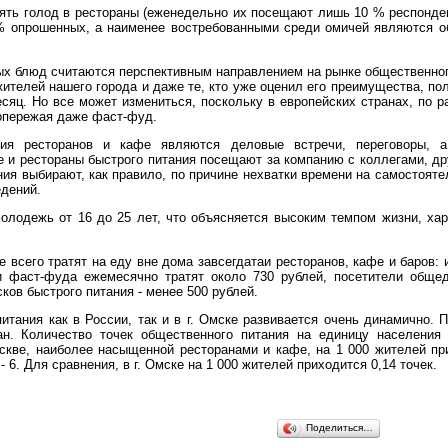
ять голод в рестораны (еженедельно их посещают лишь 10 % респонден
 % опрошенных, а наименее востребованными среди омичей являются о
ых блюд считаются перспективным направлением на рынке общественног
жителей нашего города и даже те, кто уже оценил его преимущества, по
есяц. Но все может измениться, поскольку в европейских странах, по 
 опережая даже фаст-фуд.
ия ресторанов и кафе являются деловые встречи, переговоры, а 
е и рестораны быстрого питания посещают за компанию с коллегами, др
ния выбирают, как правило, по причине нехватки времени на самостояте
едений.
олодежь от 16 до 25 лет, что объясняется высоким темпом жизни, ха
е всего тратят на еду вне дома завсегдатаи ресторанов, кафе и баров:
и фаст-фуда ежемесячно тратят около 730 рублей, посетители обще
сков быстрого питания - менее 500 рублей.
итания как в России, так и в г. Омске развивается очень динамично. 
ан. Количество точек общественного питания на единицу населения
скве, наиболее насыщенной ресторанами и кафе, на 1 000 жителей при
 - 6. Для сравнения, в г. Омске на 1 000 жителей приходится 0,14 точек.
Поделиться…