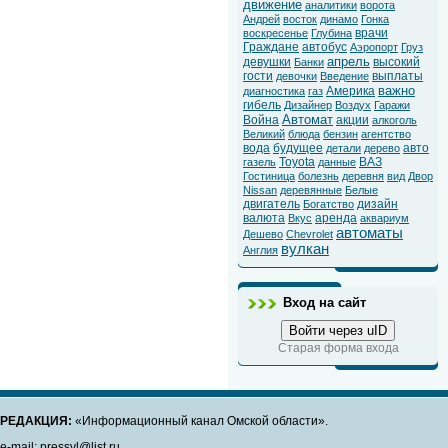
движение
аналитики
ворота
Андрей
восток
динамо
Гонка
врачи
воскресенье
Глубина
Граждане
автобус
Аэропорт
Груз
апрель
девушки
высокий
Банки
гости
выплаты
девочки
Введение
важно
Америка
диагностика
газ
гибель
Дизайнер
Воздух
Гаражи
Автомат
Война
акции
алкоголь
Великий
блюда
бензин
агентство
вода
будущее
авто
детали
дерево
Toyota
ВАЗ
газель
данные
Гостиница
болезнь
деревня
вид
Двор
Nissan
деревянные
Белые
двигатель
дизайн
Богатство
валюта
аренда
Вкус
аквариум
автоматы
Дешево
Chevrolet
вулкан
Англия
Вход на сайт
Войти через uID
Старая форма входа
РЕДАКЦИЯ:
«Информационный канал Омской области».
e-mail: pressvl@list.ru