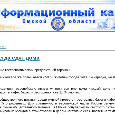
ости
егда едят дома
е гастрономических предпочтений горожан.
мичей все же повышается - 59 % жителей города хотя бы изредка, но 
нденции, европейскую привычку питаться вне дома каждый день 
едят в кафе, барах и ресторанах уже 11 % омичей.
бщественного питания среди омичей являются рестораны, бары и кафе.
 % опрошенных. Для сравнения, в европейской части России сегме
 рынке общественного питания. В Омске популярность быстрого питан
мировых брендов в этой отрасли в целом негативно сказывается на темп