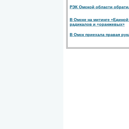
РЭК Омской области обрати
В Омске на митинге «Единой
радикалов и «оранжевых»
В Омск приехала правая рук