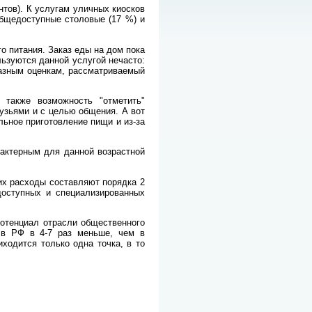
тов). К услугам уличных киосков
бщедоступные столовые (17 %) и
о питания. Заказ еды на дом пока
льзуются данной услугой нечасто:
разным оценкам, рассматриваемый
также возможность "отметить"
узьями и с целью общения. А вот
льное приготовление пищи и из-за
рактерным для данной возрастной
 их расходы составляют порядка 2
доступных и специализированных
Потенциал отрасли общественного
 в РФ в 4-7 раз меньше, чем в
ходится только одна точка, в то