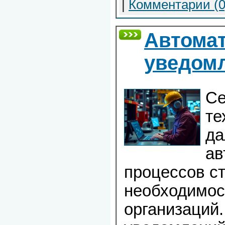
|
Комментарии (0
Автомат
уведом
Се
те
да
ав
процессов с
необходимос
организаций