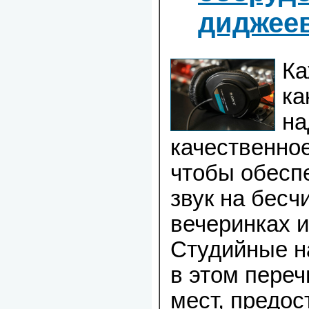
диджее
Ка
ка
на
качественно
чтобы обесп
звук на бес
вечеринках 
Студийные н
в этом переч
мест, предос