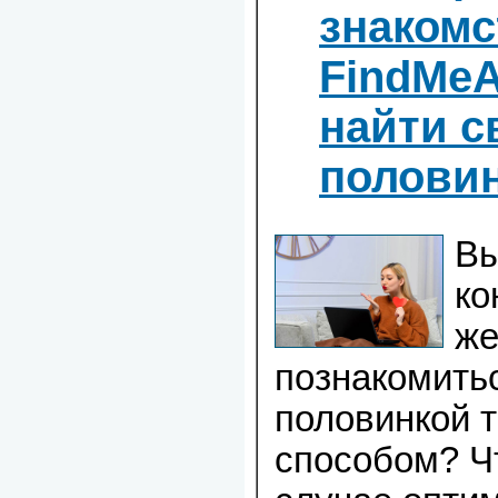
знакомс
FindMeA
найти с
полови
Вы
ко
же
познакомитьс
половинкой 
способом? Чт