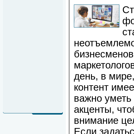
Ст
фо
ст
неотъемлемо
бизнесменов
маркетолого
день, в мире
контент имее
важно уметь
акценты, чт
внимание це
Если задатьс