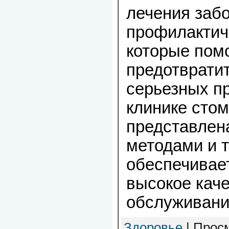
лечения забо
профилактич
которые пом
предотврати
серьезных п
клинике стом
представлен
методами и т
обеспечивае
высокое кач
обслуживани
Здоровье
| Просм