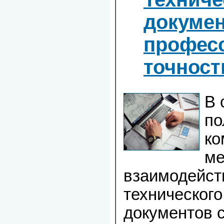
докумен
профес
точност
В 
по
ко
ме
взаимодейств
технического
документов 