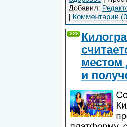
Добавил:
Редакт
|
Комментарии (0
Килогр
считает
местом 
и получ
Со
Ки
пр
платформу, 