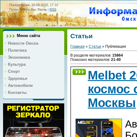
Понедельник, 10.08.2026, 17:10
Приветствую Вас
Гость
|
RSS
Статьи
Меню сайта
Новости Омска
Главная
»
Статьи
» Публикации
Политика
В разделе материалов
:
15864
Экономика
Показано материалов
:
21-40
Культура
Melbet 
Спорт
Здоровье
космос 
Автомобили
Контакты
Москвы
Ав
Бо