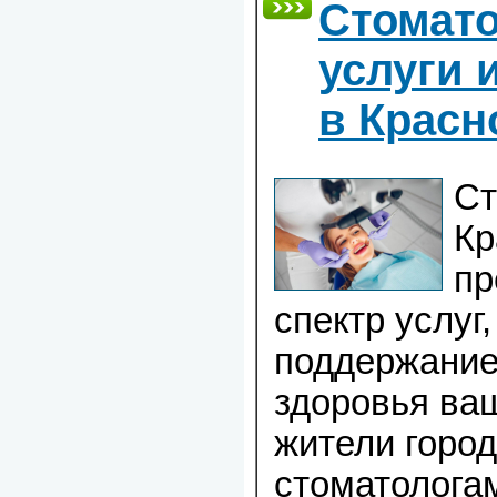
Стомато
услуги 
в Красн
Ст
Кр
пр
спектр услуг
поддержание
здоровья ва
жители горо
стоматологам