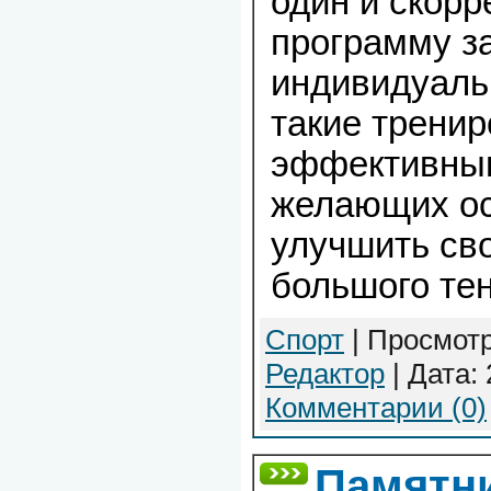
один и скорр
программу з
индивидуаль
такие тренир
эффективным
желающих ос
улучшить св
большого те
Спорт
| Просмотр
Редактор
| Дата:
Комментарии (0)
Памятни