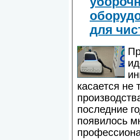
убороч
оборудо
для чис
Пр
ид
ин
касается не 
производства
последние г
появилось м
профессион