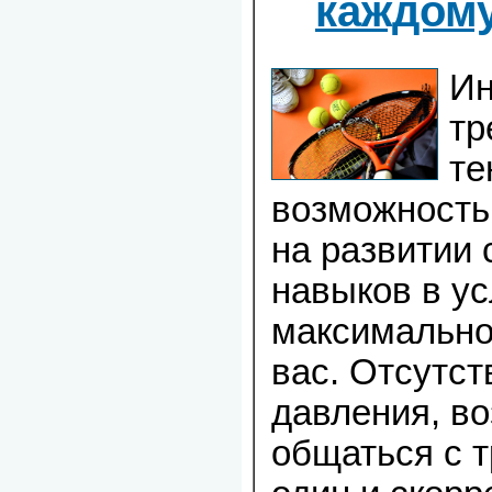
каждом
Ин
тр
те
возможность
на развитии 
навыков в ус
максимально
вас. Отсутст
давления, в
общаться с 