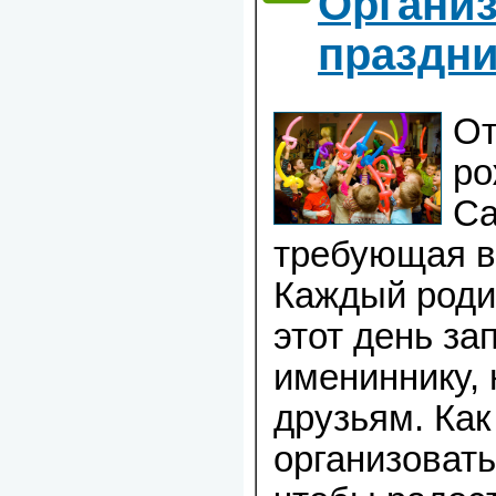
Организ
праздни
От
ро
Са
требующая в
Каждый родит
этот день за
имениннику, 
друзьям. Как
организовать