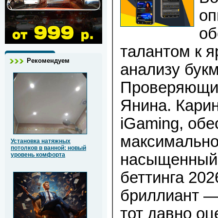
оп
об
талантом к я
Рекомендуем
анализу букм
Проверяющий
Янина. Кари
iGaming, об
максимально
Установка натяжных
потолков в ванной: новый
насыщенный 
уровень комфорта
беттинга 202
бриллиант — 
тот давно оц