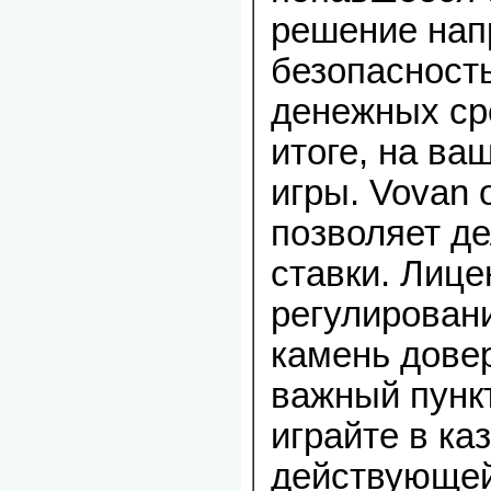
решение нап
безопасност
денежных сре
итоге, на ва
игры. Vovan
позволяет д
ставки. Лице
регулирован
камень дове
важный пункт
играйте в к
действующей