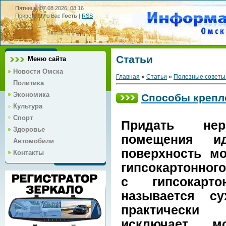
Пятница, 07.08.2026, 08:16
Приветствую Вас
Гость
|
RSS
Статьи
Меню сайта
Новости Омска
Главная
»
Статьи
»
Полезные советы
Политика
Экономика
Способы крепл
Культура
Спорт
Придать не
Здоровье
помещения и
Автомобили
поверхность м
Контакты
гипсокартонного
с гипсокарт
называется с
практичес
исключает м