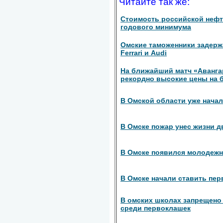
Читайте так же:
Стоимость российской нефт
годового минимума
Омские таможенники задерж
Ferrari и Audi
На ближайший матч «Аванга
рекордно высокие цены на 
В Омской области уже нача
В Омске пожар унес жизни д
В Омске появился молодежн
В Омске начали ставить пе
В омских школах запрещено
среди первоклашек