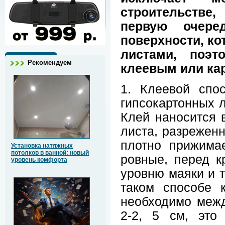
строительстве
первую очере
поверхности, к
листами, поэ
Рекомендуем
клеевым или ка
1. Клеевой спо
гипсокартонных л
Клей наносится 
листа, разреженн
плотно прижима
Установка натяжных
потолков в ванной: новый
ровные, перед к
уровень комфорта
уровню маяки и т
таком способе 
необходимо межд
2-2, 5 см, это