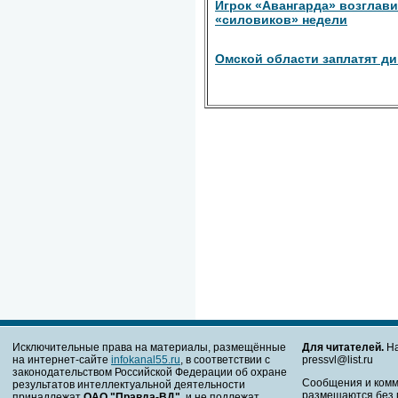
Игрок «Авангарда» возглави
«силовиков» недели
Омской области заплатят д
Исключительные права на материалы, размещённые
Для читателей.
На
на интернет-сайте
infokanal55.ru
, в соответствии с
pressvl@list.ru
законодательством Российской Федерации об охране
Сообщения и комм
результатов интеллектуальной деятельности
размещаются без 
принадлежат
ОАО "Правда-ВД"
, и не подлежат