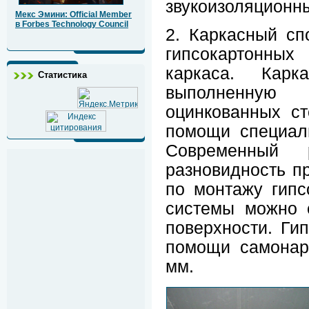
звукоизоляционны
Мекс Эмини: Official Member
в Forbes Technology Council
2. Каркасный сп
гипсокартонных
каркаса. Кар
Статистика
выполненную 
оцинкованных с
помощи специал
Современный 
разновидность п
по монтажу гипс
системы можно 
поверхности. Ги
помощи самонар
мм.