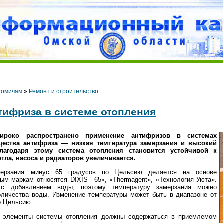
 омичам
»
Ремонт и строительство
тифриза в системе отопления
ироко распространено применение антифризов в системах
ества антифриза — низкая температура замерзания и высокий
лагодаря этому система отопления становится устойчивой к
тла, насоса и радиаторов увеличивается.
мерзания минус 65 градусов по Цельсию делается на основе
ым маркам относятся DIXIS _65«, «Thermagent», «Технология Уюта».
 с добавлением воды, поэтому температуру замерзания можно
оличества воды. Изменение температуры может быть в диапазоне от
о Цельсию.
е элементы системы отопления должны содержаться в приемлемом