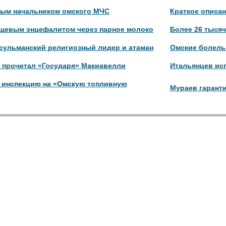
вым начальником омского МЧС
Краткое описан
ещевым энцефалитом через парное молоко
Более 26 тыся
усульманский религиозный лидер и атаман
Омские болель
в прочитал «Государя» Макиавелли
Итальянцев ис
 инспекцию на «Омскую топливную
Мураев гарант