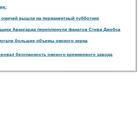
ие:
ч омичей вышли на перманентный субботник
щики Авангарда переплюнули фанатов Стива Джобса
пугали большие объемы омского зерна
ировал безопасность омского кремниевого завода