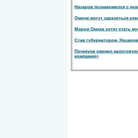
Назаров познакомился с но
Омичи могут заразиться кл
Мэром Омска хотят стать м
Став губернатором, Назаро
Почекуев сменил налоговую
компанию»