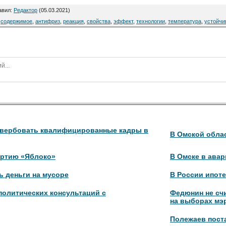
авил
:
Редактор
(05.03.2021)
,
содержимое
,
антифриз
,
реакция
,
свойства
,
эффект
,
технологии
,
температура
,
устойчи
 вербовать квалифицированные кадры в
В Омской обла
артию «Яблоко»
В Омске в авар
ь деньги на мусоре
В России ипоте
политических консультаций с
Федюнин не сч
на выборах мэ
Полежаев поста