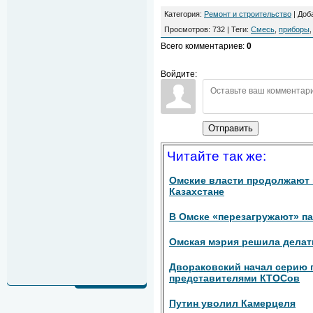
Категория
:
Ремонт и строительство
|
Доб
Просмотров
:
732
|
Теги
:
Смесь
,
приборы
Всего комментариев
:
0
Войдите:
Отправить
Читайте так же:
Омские власти продолжают
Казахстане
В Омске «перезагружают» п
Омская мэрия решила делат
Двораковский начал серию 
представителями КТОСов
Путин уволил Камерцеля