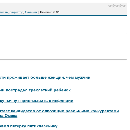
вость
,
радиатор
,
Сальник
|
Рейтинг
:
0.0
/
0
сти проживает больше женщин, чем мужчин
ии пострадал трехлетний ребенок
ку начнут привязывать к инфляции
итает кандидатов от оппозиции реальными конкурентами
ра Омска
вил пятерку пятикласснику