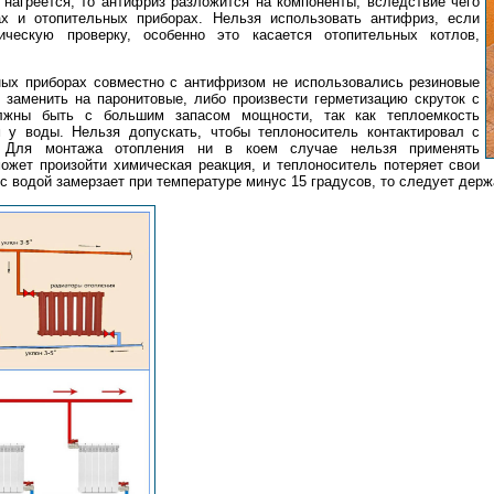
 нагреется, то антифриз разложится на компоненты, вследствие чего
х и отопительных приборах. Нельзя использовать антифриз, если
ческую проверку, особенно это касается отопительных котлов,
ных приборах совместно с антифризом не использовались резиновые
 заменить на паронитовые, либо произвести герметизацию скруток с
жны быть с большим запасом мощности, так как теплоемкость
 у воды. Нельзя допускать, чтобы теплоноситель контактировал с
. Для монтажа отопления ни в коем случае нельзя применять
может произойти химическая реакция, и теплоноситель потеряет свои
с водой замерзает при температуре минус 15 градусов, то следует держ