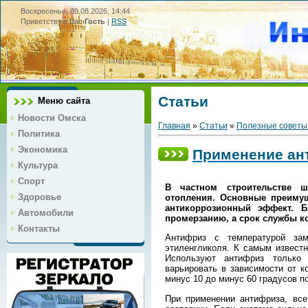
Воскресенье, 09.08.2026, 14:44
Приветствую Вас
Гость
|
RSS
Статьи
Меню сайта
Новости Омска
Главная
»
Статьи
»
Полезные советы
Политика
Экономика
Применение ан
Культура
Спорт
В частном строительстве ш
Здоровье
отопления. Основные преимущ
антикоррозионный эффект. Б
Автомобили
промерзанию, а срок службы ко
Контакты
Антифриз с температурой за
этиленгликоля. К самым известн
Используют антифриз только
варьировать в зависимости от к
минус 10 до минус 60 градусов п
При применении антифриза, вс