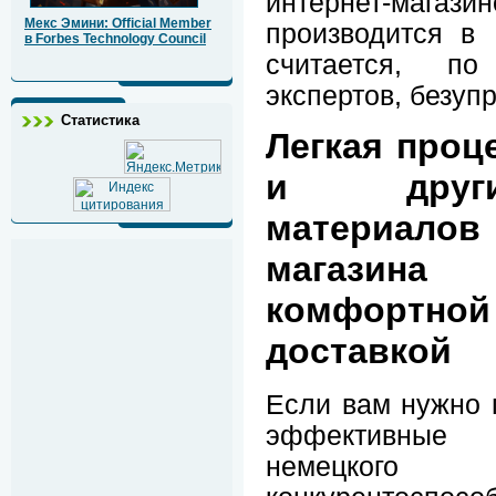
интернет-ма
Мекс Эмини: Official Member
производится в 
в Forbes Technology Council
считается, п
экспертов, безуп
Статистика
Легкая проц
и други
материалов 
магазина 
комфортн
доставкой
Если вам нужно 
эффективные 
немецког