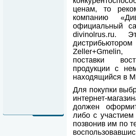
конкурентоспо
ценам, то реко
компанию «Д
официальный са
divinolrus.ru.
дистрибьютором 
Zeller+Gmelin
поставки вост
продукции с нем
находящийся в М
Для покупки выбр
интернет-магаз
должен оформит
либо с участием 
позвонив им по т
воспользовав