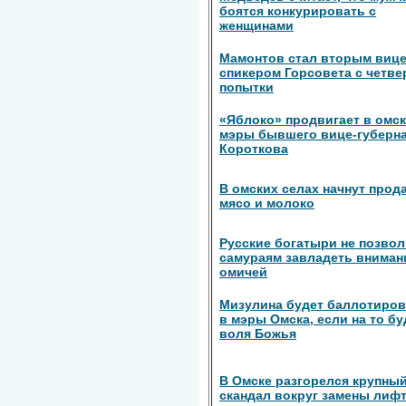
боятся конкурировать с
женщинами
Мамонтов стал вторым вице
спикером Горсовета с четве
попытки
«Яблоко» продвигает в омс
мэры бывшего вице-губерн
Короткова
В омских селах начнут прод
мясо и молоко
Русские богатыри не позво
самураям завладеть вниман
омичей
Мизулина будет баллотиров
в мэры Омска, если на то бу
воля Божья
В Омске разгорелся крупны
скандал вокруг замены лиф