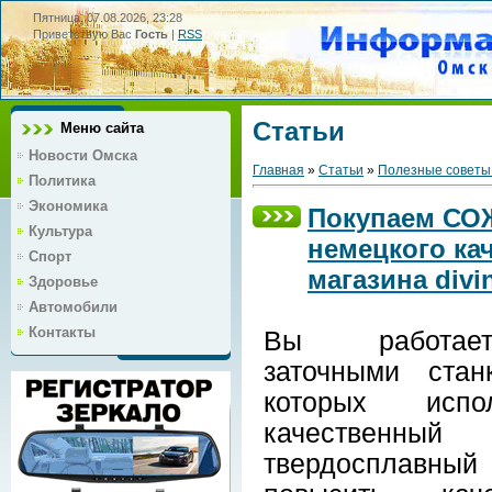
Пятница, 07.08.2026, 23:28
Приветствую Вас
Гость
|
RSS
Статьи
Меню сайта
Новости Омска
Главная
»
Статьи
»
Полезные советы
Политика
Экономика
Покупаем СОЖ
Культура
немецкого кач
Спорт
магазина divin
Здоровье
Автомобили
Контакты
Вы работа
заточными стан
которых испол
качественный
твердосплавн