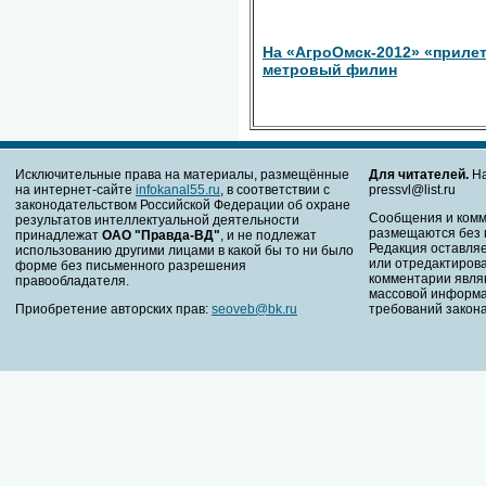
На «АгроОмск-2012» «прилет
метровый филин
Исключительные права на материалы, размещённые
Для читателей.
На
на интернет-сайте
infokanal55.ru
, в соответствии с
pressvl@list.ru
законодательством Российской Федерации об охране
Сообщения и комм
результатов интеллектуальной деятельности
размещаются без 
принадлежат
ОАО "Правда-ВД"
, и не подлежат
Редакция оставляе
использованию другими лицами в какой бы то ни было
или отредактирова
форме без письменного разрешения
комментарии явля
правообладателя.
массовой информа
Приобретение авторских прав:
seoveb@bk.ru
требований закона