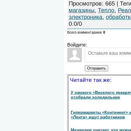
Просмотров
:
665
|
Тег
магазины
,
Тепло
,
Реал
электроника
,
обработк
0.0
/
0
Всего комментариев
:
0
Войдите:
Отправить
Читайте так же:
У омского «Веселого пекаря
отобрали холодильник
Гипермаркеты «Континент» 
«Лента» ищут работников
Медведев считает, что муж