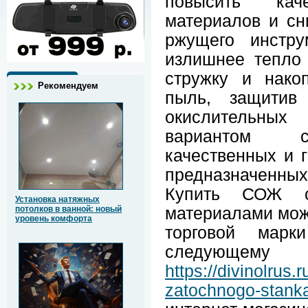
повысить кач
материалов и сн
ржущего инстру
излишнее тепло 
стружку и нако
Рекомендуем
пыль, защитив 
окислительны
вариантом ст
качественных и 
предназначенны
Купить СОЖ с
Установка натяжных
материалами мож
потолков в ванной: новый
уровень комфорта
торговой марк
следующему э
https://divinolrus.
zatochnogo-stank