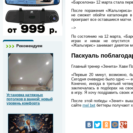
«Барселона» 12 марта стала пер
После поражения «Жальгириса» 
не сможет обойти каталонцев в
проиграет все оставшиеся матчи.
-->
По состоянию на 12 марта, «Бар
играх и никак не опустится 
«Жальгирис» занимает девятое м
Рекомендуем
Паскуаль поблагода
Главный тренер «Зенита» Хави Па
«Первые 20 минут, возможно, б
Сегодня очевидно было одно — е
Конечно, иногда в третьей четв
заключалась в подборах на сво
в игру. Я хочу поздравить своих 
Установка натяжных
потолков в ванной: новый
После этой победы «Зенит» выше
уровень комфорта
сайте
mel bet
беттеры получают х