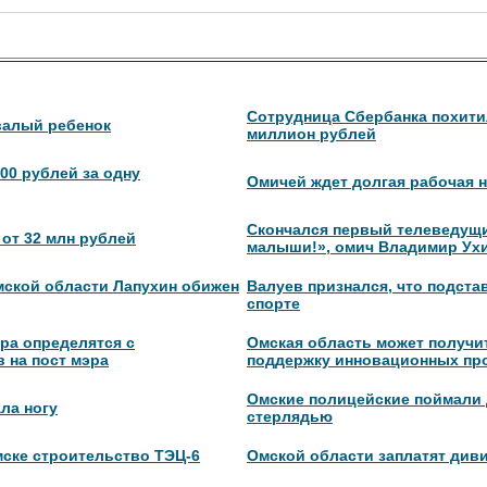
Сотрудница Сбербанка похити
валый ребенок
миллион рублей
00 рублей за одну
Омичей ждет долгая рабочая 
Скончался первый телеведущи
от 32 млн рублей
малыши!», омич Владимир Ух
ской области Лапухин обижен
Валуев признался, что подста
спорте
ра определятся с
Омская область может получи
 на пост мэра
поддержку инновационных пр
Омские полицейские поймали 
ла ногу
стерлядью
ске строительство ТЭЦ-6
Омской области заплатят див