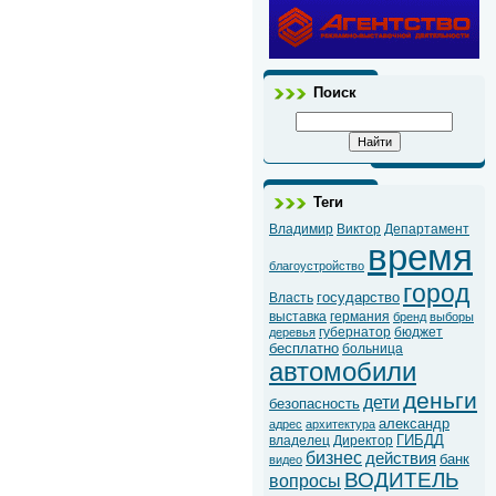
Поиск
Теги
Владимир
Виктор
Департамент
время
благоустройство
город
государство
Власть
выставка
германия
бренд
выборы
губернатор
бюджет
деревья
бесплатно
больница
автомобили
деньги
дети
безопасность
александр
адрес
архитектура
ГИБДД
владелец
Директор
бизнес
действия
банк
видео
ВОДИТЕЛЬ
вопросы