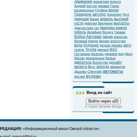
движение
аналитики
ворота
Андрей
восток
динамо
Гонка
врачи
воскресенье
Глубина
Граждане
автобус
Аэропорт
Груз
апрель
девушки
высокий
Банки
гости
выплаты
девочки
Введение
важно
Америка
диагностика
газ
гибель
Дизайнер
Воздух
Гаражи
Автомат
Война
акции
алкоголь
Великий
блюда
бензин
агентство
вода
будущее
авто
детали
дерево
Toyota
ВАЗ
газель
данные
Гостиница
болезнь
деревня
вид
Двор
Nissan
деревянные
Белые
двигатель
дизайн
Богатство
валюта
аренда
Вкус
аквариум
автоматы
Дешево
Chevrolet
вулкан
Англия
Вход на сайт
Войти через uID
Старая форма входа
РЕДАКЦИЯ:
«Информационный канал Омской области».
e-mail: pressvl@list.ru