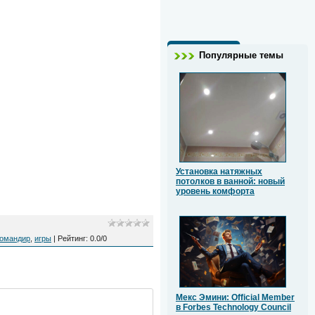
Популярные темы
Установка натяжных
потолков в ванной: новый
уровень комфорта
омандир
,
игры
|
Рейтинг
:
0.0
/
0
Мекс Эмини: Official Member
в Forbes Technology Council