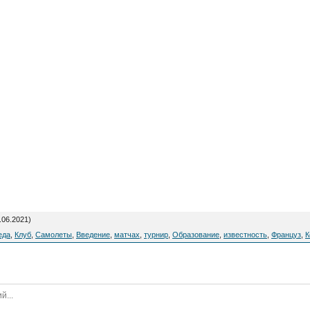
.06.2021)
еда
,
Клуб
,
Самолеты
,
Введение
,
матчах
,
турнир
,
Образование
,
известность
,
Француз
,
К