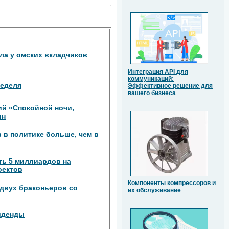
ла у омских вкладчиков
Интеграция API для
коммуникаций:
неделя
Эффективное решение для
вашего бизнеса
й «Спокойной ночи,
ин
в в политике больше, чем в
ть 5 миллиардов на
оектов
Компоненты компрессоров и
двух браконьеров со
их обслуживание
иденды