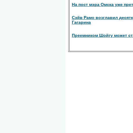
На пост мэра Омска уже пре
Сэйв Рамо возглавил десятк
Гагарина
Преемником Шойгу может ста