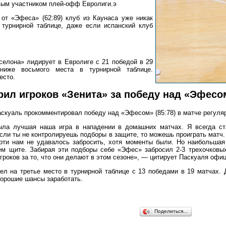
вым участником плей-офф Евролиги.э
от «Эфеса» (62:89) клуб из Каунаса уже никак
 турнирной таблице, даже если испанский клуб
селона» лидирует в Евролиге с 21 победой в 29
ниже восьмого места в турнирной таблице.
есто.
рил игроков «Зенита» за победу над «Эфесо
скуаль прокомментировал победу над «Эфесом» (85:78) в матче регуляр
ыла лучшая наша игра в нападении в домашних матчах. Я всегда ст
сли ты не контролируешь подборы в защите, то можешь проиграть матч.
ерти нам не удавалось забросить, хотя моменты были. Но наибольша
ем щите. Забирая эти подборы себе «Эфес» забросил 2-3 трехочковых
игроков за то, что они делают в этом сезоне», — цитирует Паскуаля офи
л на третье место в турнирной таблице с 13 победами в 19 матчах. 
орошие шансы заработать.
Поделиться…