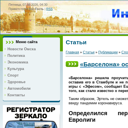
Пятница, 07.08.2026, 04:30
Приветствую Вас
Гость
|
RSS
Статьи
Меню сайта
Новости Омска
Главная
»
Статьи
»
Публикации
»
Спо
Политика
Экономика
«Барселона» ос
Культура
Спорт
«Барселона» решила проучит
Здоровье
оставив его в Стамбуле и не 
игры с «Эфесом», сообщает Eu
Автомобили
того, как стало известно о пер
Контакты
Таким образом, Эртель не сможет
ввиду пандемии коронавируса.
Определился пе
Евролиги