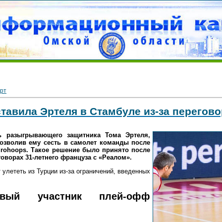
рт
тавила Эртеля в Стамбуле из-за перегов
ь разыгрывающего защитника Тома Эртеля,
позволив ему сесть в самолет команды после
rohoops. Такое решение было принято после
еговорах 31-летнего француза с «Реалом».
 улететь из Турции из-за ограничений, введенных
рвый участник плей-офф