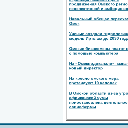
продвижения Омского регио
перспективной и амбициозн
Навальный обещал перееха
Омск
Ученые создали гидрологич
модель Иртыша до 2030 год
Омские бизнесмены платят 
с помощью компьютера
На «Омскводоканале» назна
новый директор
На кресло омского мэра
претендуют 10 человек
В Омской области из-за угр
африканской чумы
приостановлена деятельнос
свинофермы