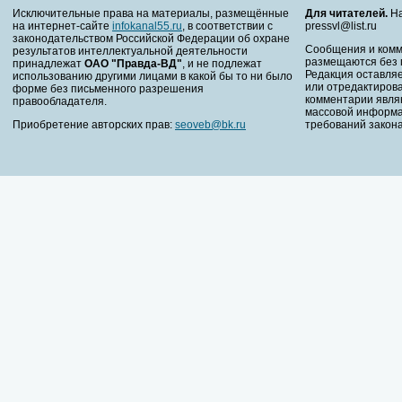
Исключительные права на материалы, размещённые
Для читателей.
На
на интернет-сайте
infokanal55.ru
, в соответствии с
pressvl@list.ru
законодательством Российской Федерации об охране
Сообщения и комм
результатов интеллектуальной деятельности
размещаются без 
принадлежат
ОАО "Правда-ВД"
, и не подлежат
Редакция оставляе
использованию другими лицами в какой бы то ни было
или отредактирова
форме без письменного разрешения
комментарии явля
правообладателя.
массовой информа
Приобретение авторских прав:
seoveb@bk.ru
требований закона