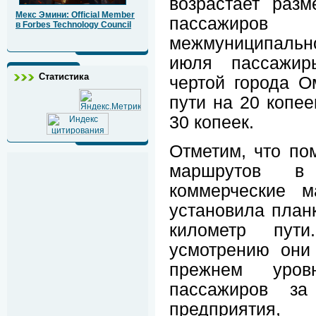
возрастает раз
Мекс Эмини: Official Member
пассажиров
в Forbes Technology Council
межмуниципальн
июля пассажир
Статистика
чертой города О
пути на 20 копее
30 копеек.
Отметим, что по
маршрутов в 
коммерческие 
установила планк
километр пут
усмотрению они
прежнем уров
пассажиров з
предприятия, 