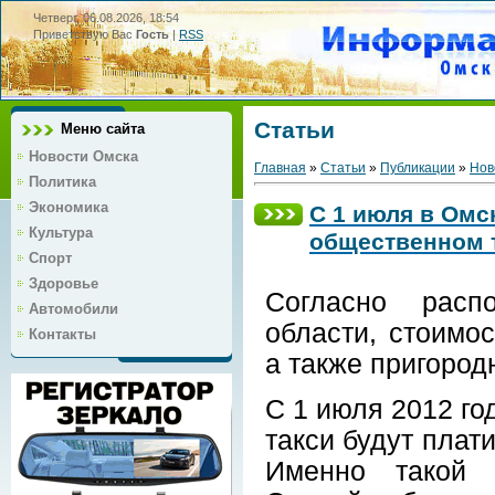
Четверг, 06.08.2026, 18:54
Приветствую Вас
Гость
|
RSS
Статьи
Меню сайта
Новости Омска
Главная
»
Статьи
»
Публикации
»
Нов
Политика
Экономика
С 1 июля в Омс
Культура
общественном 
Спорт
Здоровье
Согласно рас
Автомобили
области, стоимос
Контакты
а также пригород
С 1 июля 2012 г
такси будут плати
Именно такой 