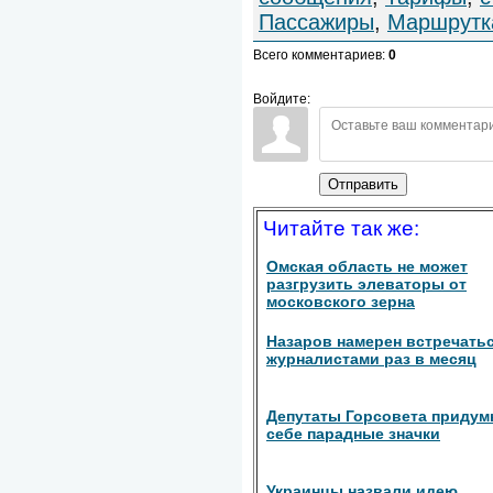
Пассажиры
,
Маршрутк
Всего комментариев
:
0
Войдите:
Отправить
Читайте так же:
Омская область не может
разгрузить элеваторы от
московского зерна
Назаров намерен встречатьс
журналистами раз в месяц
Депутаты Горсовета приду
себе парадные значки
Украинцы назвали идею