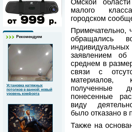
Омской области
малого класс
городском сообщ
Примечательно, 
Рекомендуем
обращались в
индивидуальны
заявлением об 
среднем в размер
связи с отсут
материалов, 
Установка натяжных
полученные д
потолков в ванной: новый
уровень комфорта
понесенные рас
виду деятельно
было отказано в 
Также на основа