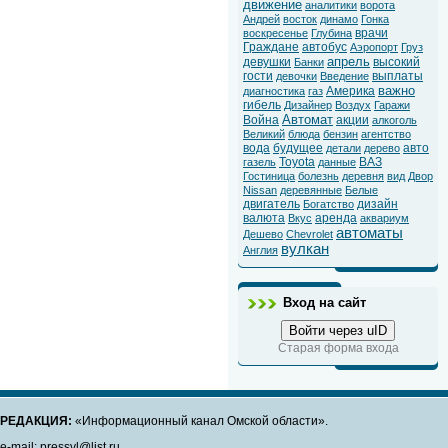
движение
аналитики
ворота
Андрей
восток
динамо
Гонка
врачи
воскресенье
Глубина
Граждане
автобус
Аэропорт
Груз
апрель
девушки
высокий
Банки
гости
выплаты
девочки
Введение
важно
Америка
диагностика
газ
гибель
Дизайнер
Воздух
Гаражи
Автомат
Война
акции
алкоголь
Великий
блюда
бензин
агентство
вода
будущее
авто
детали
дерево
Toyota
ВАЗ
газель
данные
Гостиница
болезнь
деревня
вид
Двор
Nissan
деревянные
Белые
двигатель
дизайн
Богатство
валюта
аренда
Вкус
аквариум
автоматы
Дешево
Chevrolet
вулкан
Англия
Вход на сайт
Войти через uID
Старая форма входа
РЕДАКЦИЯ:
«Информационный канал Омской области».
e-mail: pressvl@list.ru