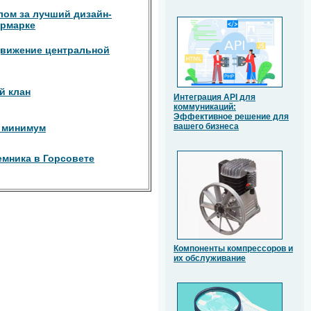
лом за лучший дизайн-
ярмарке
 движение центральной
й клан
Интеграция API для
коммуникаций:
Эффективное решение для
вашего бизнеса
 минимум
емника в Горсовете
Компоненты компрессоров и
их обслуживание