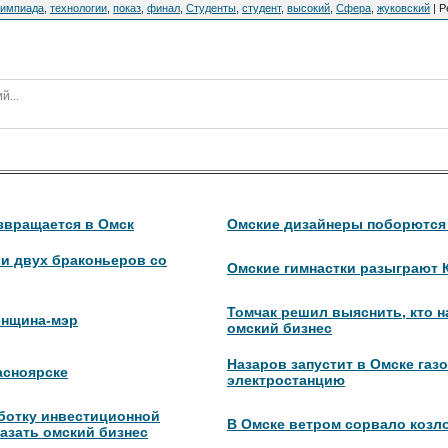
лимпиада
,
технологии
,
показ
,
финал
,
Студенты
,
студент
,
высокий
,
Сфера
,
жуковский
|
Р
звращается в Омск
Омские дизайнеры поборются 
и двух браконьеров со
Омские гимнастки разыграют 
Томчак решил выяснить, кто 
енщина-мэр
омский бизнес
Назаров запустит в Омске га
асноярске
электростанцию
аботку инвестиционной
В Омске ветром сорвало козл
казать омский бизнес