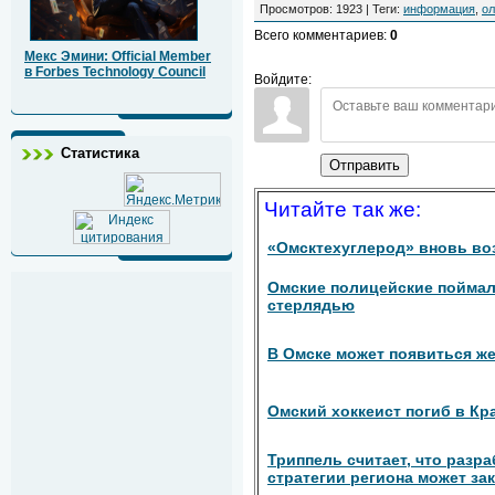
Просмотров
:
1923
|
Теги
:
информация
,
о
Всего комментариев
:
0
Мекс Эмини: Official Member
в Forbes Technology Council
Войдите:
Статистика
Отправить
Читайте так же:
«Омсктехуглерод» вновь во
Омские полицейские поймал
стерлядью
В Омске может появиться ж
Омский хоккеист погиб в Кр
Триппель считает, что разр
стратегии региона может за