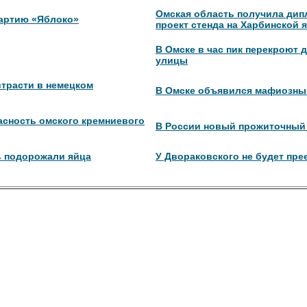
Омская область получила дип
артию «Яблоко»
проект стенда на Харбинской 
В Омске в час пик перекроют
улицы
страсти в немецком
В Омске объявился мафиозны
асность омского кремниевого
В России новый прожиточный
ь подорожали яйца
У Двораковского не будет пре