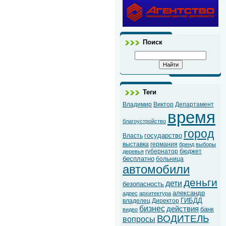
Поиск
Теги
Владимир
Виктор
Департамент
время
благоустройство
город
государство
Власть
выставка
германия
бренд
выборы
губернатор
бюджет
деревья
бесплатно
больница
автомобили
деньги
дети
безопасность
александр
адрес
архитектура
ГИБДД
владелец
Директор
бизнес
действия
банк
видео
ВОДИТЕЛЬ
вопросы