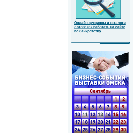
Онлайн-аукционы и каталоги
лотов: как работать на сайте
по банкротству