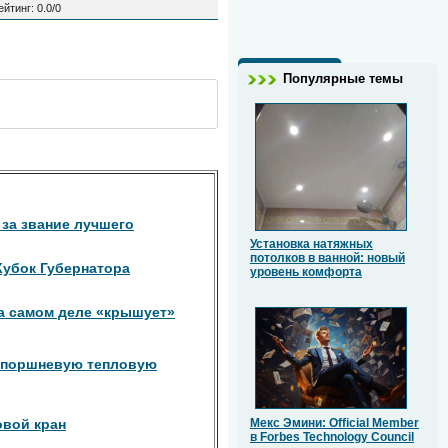
ейтинг
:
0.0
/
0
Популярные темы
за звание лучшего
Установка натяжных
потолков в ванной: новый
Кубок Губернатора
уровень комфорта
на самом деле «крышует»
зопоршневую тепловую
овой кран
Мекс Эмини: Official Member
в Forbes Technology Council