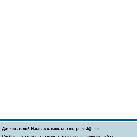
Для читателей.
Нам важно ваше мнение: pressvl@list.ru
Сообщения и комментарии читателей сайта размещаются без