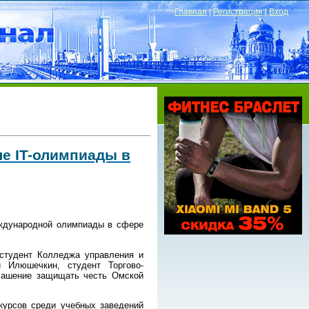
Главная
|
Регистрация
|
Вход
е IT-олимпиады в
еждународной олимпиады в сфере
 студент Колледжа управления и
 Илюшечкин, студент Торгово-
лашение защищать честь Омской
нкурсов среди учебных заведений