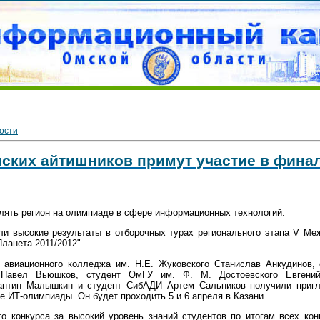
ости
ских айтишников примут участие в финал
лять регион на олимпиаде в сфере информационных технологий.
али высокие результаты в отборочных турах регионального этапа V М
ланета 2011/2012".
о авиационного колледжа им. Н.Е. Жуковского Станислав Анкудинов,
 Павел Вьюшков, студент ОмГУ им. Ф. М. Достоевского Евгений
тантин Малышкин и студент СибАДИ Артем Сальников получили приг
 ИТ-олимпиады. Он будет проходить 5 и 6 апреля в Казани.
о конкурса за высокий уровень знаний студентов по итогам всех ко