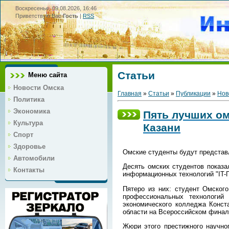
Воскресенье, 09.08.2026, 16:46
Приветствую Вас
Гость
|
RSS
Статьи
Меню сайта
Новости Омска
Главная
»
Статьи
»
Публикации
»
Нов
Политика
Экономика
Пять лучших ом
Культура
Казани
Спорт
Здоровье
Омские студенты будут представ
Автомобили
Десять омских студентов показ
Контакты
информационных технологий "IT-П
Пятеро из них: студент Омског
профессиональных технологий
экономического колледжа Конс
области на Всероссийском финале
Жюри этого престижного научног