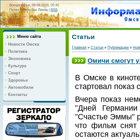
Воскресенье, 09.08.2026, 05:40
Приветствую Вас
Гость
|
RSS
Статьи
Меню сайта
Новости Омска
Главная
»
Статьи
»
Публикации
»
Нов
Политика
Экономика
Омичи смогут у
Культура
Спорт
В Омске в кинот
Здоровье
стартовал показ
Автомобили
Контакты
Вчера показ нем
"Дней Германии
"Счастье Эммы" р
что фильм снят 
остаются актуал