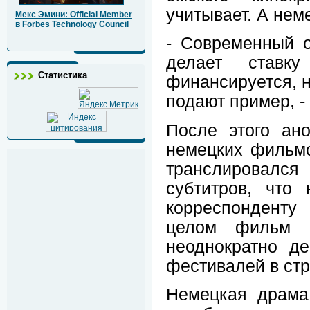
учитывает. А неме
Мекс Эмини: Official Member
в Forbes Technology Council
- Современный о
делает ставк
Статистика
финансируется, н
подают пример, -
После этого ан
немецких фильмо
транслировалс
субтитров, что
корреспонденту
целом фильм 
неоднократно д
фестивалей в ст
Немецкая драма