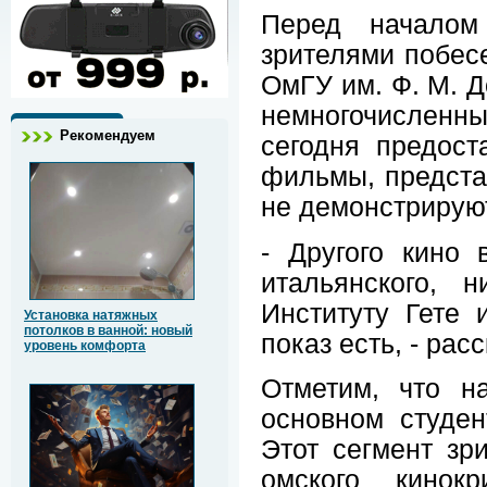
Перед началом
зрителями побес
ОмГУ им. Ф. М. Д
немногочисленны
Рекомендуем
сегодня предост
фильмы, предста
не демонстрируют
- Другого кино 
итальянского, 
Институту Гете 
Установка натяжных
потолков в ванной: новый
показ есть, - рас
уровень комфорта
Отметим, что н
основном студе
Этот сегмент зр
омского кинокр