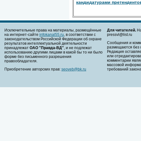
кандидатурами претендентов
Исключительные права на материалы, размещённые
Для читателей.
На
на интернет-сайте
infokanal55.ru
, в соответствии с
pressvl@list.ru
законодательством Российской Федерации об охране
Сообщения и комм
результатов интеллектуальной деятельности
размещаются без 
принадлежат
ОАО "Правда-ВД"
, и не подлежат
Редакция оставляе
использованию другими лицами в какой бы то ни было
или отредактирова
форме без письменного разрешения
комментарии явля
правообладателя.
массовой информа
Приобретение авторских прав:
seoveb@bk.ru
требований закона