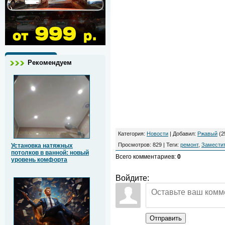
Рекомендуем
Категория
:
Новости
|
Добавил
:
Ржавый
(2
Просмотров
:
829
|
Теги
:
ремонт
,
Замести
Установка натяжных
потолков в ванной: новый
Всего комментариев
:
0
уровень комфорта
Войдите:
Отправить