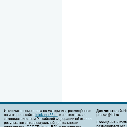
Исключительные права на материалы, размещённые
Для читателей.
На
на интернет-сайте
infokanal55.ru
, в соответствии с
pressvl@list.ru
законодательством Российской Федерации об охране
Сообщения и комм
результатов интеллектуальной деятельности
размещаются без 
принадлежат
ОАО "Правда-ВД"
, и не подлежат