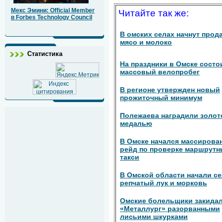
Мекс Эмини: Official Member
Читайте так же:
в Forbes Technology Council
В омских селах начнут прод
мясо и молоко
Статистика
На праздники в Омске состо
массовый велопробег
В регионе утвержден новый
прожиточный минимум
Полежаева наградили золот
медалью
В Омске начался массирова
рейд по проверке маршрутн
такси
В Омской области начали се
репчатый лук и морковь
Омские болельщики закида
«Металлург» разорванными
лисьими шкурками