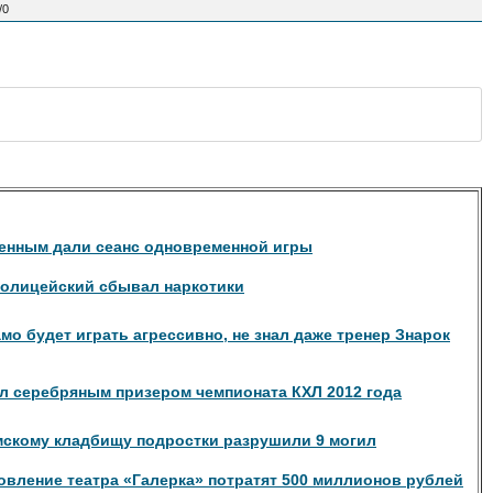
/
0
енным дали сеанс одновременной игры
полицейский сбывал наркотики
амо будет играть агрессивно, не знал даже тренер Знарок
ал серебряным призером чемпионата КХЛ 2012 года
мскому кладбищу подростки разрушили 9 могил
овление театра «Галерка» потратят 500 миллионов рублей