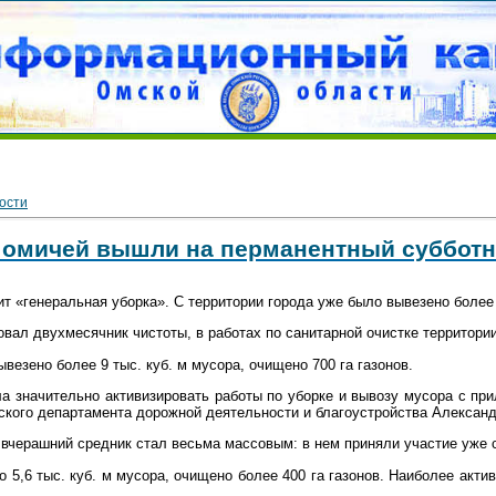
ости
ч омичей вышли на перманентный субботн
т «генеральная уборка». С территории города уже было вывезено более 
товал двухмесячник чистоты, в работах по санитарной очистке территори
ывезено более 9 тыс. куб. м мусора, очищено 700 га газонов.
ла значительно активизировать работы по уборке и вывозу мусора с при
ского департамента дорожной деятельности и благоустройства Алексан
вчерашний средник стал весьма массовым: в нем приняли участие уже с
 5,6 тыс. куб. м мусора, очищено более 400 га газонов. Наиболее акти