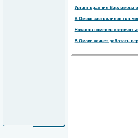
Ургант сравнил Варламова 
В Омске застрелился топ-м
Назаров намерен встречатьс
В Омске начнет работать пе