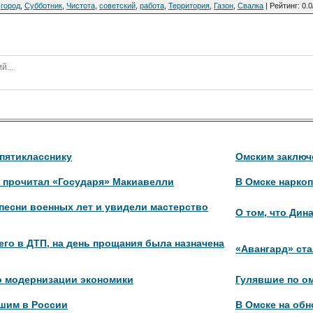
,
город
,
Субботник
,
Чистота
,
советский
,
работа
,
Территория
,
Газон
,
Свалка
|
Рейтинг
:
0.0
пятикласснику
Омским заключ
в прочитал «Государя» Макиавелли
В Омске нарко
песни военных лет и увидели мастерство
О том, что Дин
его в ДТП, на день прощания была назначена
«Авангард» ст
о модернизации экономики
Гулявшие по о
шим в России
В Омске на обн