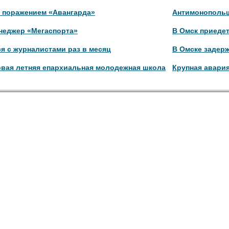
с поражением «Авангарда»
Антимонопольщ
енеджер «Мегаспорта»
В Омск приедет
я с журналистами раз в месяц
В Омске задер
рвая летняя епархиальная молодежная школа
Крупная авария