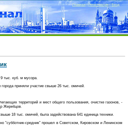
Главная
|
Регистрация
|
Вход
ик
9 тыс. куб. м мусора.
и города приняли участие свыше 26 тыс. омичей.
легающих территорий и мест общего пользования, очистке газонов, -
др Жеребцов.
выше 18 тыс. омичей, была задействована 641 единица техники.
вно "субботник-средник" прошел в Советском, Кировском и Ленинском