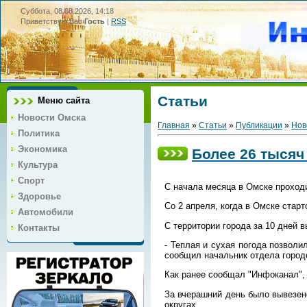
Суббота, 08.08.2026, 14:18
Приветствую Вас
Гость
|
RSS
Статьи
Меню сайта
Новости Омска
Главная
»
Статьи
»
Публикации
»
Нов
Политика
Экономика
Более 26 тыся
Культура
Спорт
С начала месяца в Омске проходи
Здоровье
Со 2 апреля, когда в Омске стар
Автомобили
С территории города за 10 дней в
Контакты
- Теплая и сухая погода позволи
сообщил начальник отдела город
Как ранее сообщал "Инфоканал", 
За вчерашний день было вывезено
округах.