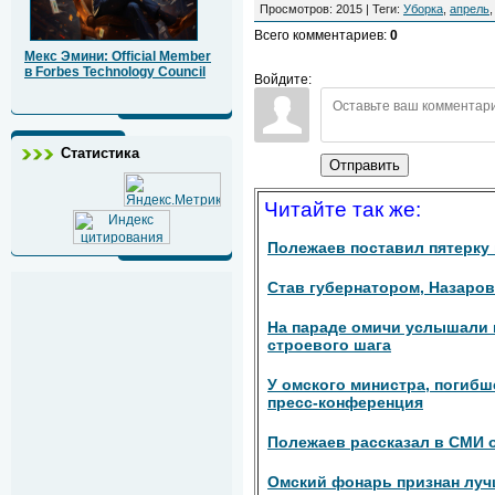
Просмотров
:
2015
|
Теги
:
Уборка
,
апрель
Всего комментариев
:
0
Мекс Эмини: Official Member
в Forbes Technology Council
Войдите:
Статистика
Отправить
Читайте так же:
Полежаев поставил пятерку 
Став губернатором, Назаро
На параде омичи услышали 
строевого шага
У омского министра, погибш
пресс-конференция
Полежаев рассказал в СМИ 
Омский фонарь признан луч