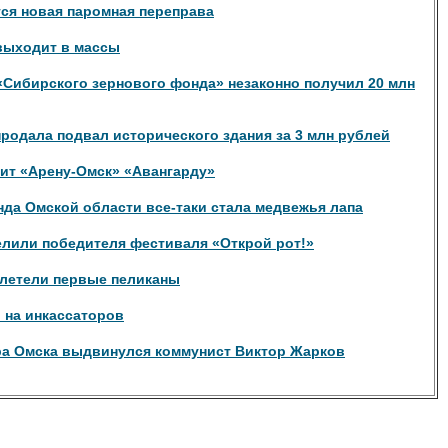
ся новая паромная переправа
выходит в массы
«Сибирского зернового фонда» незаконно получил 20 млн
родала подвал исторического здания за 3 млн рублей
ит «Арену-Омск» «Авангарду»
да Омской области все-таки стала медвежья лапа
елили победителя фестиваля «Открой рот!»
илетели первые пеликаны
 на инкассаторов
а Омска выдвинулся коммунист Виктор Жарков