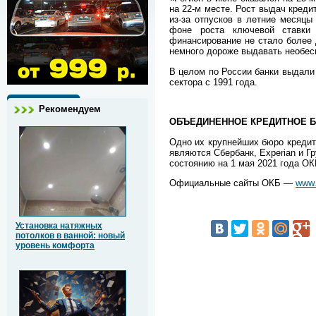
на 22-м месте. Рост выдач креди
из-за отпусков в летние месяцы
фоне роста ключевой ставки 
финансирование не стало более 
немного дороже выдавать необес
В целом по России банки выдали 
сектора с 1991 года.
Рекомендуем
ОБЪЕДИНЕННОЕ КРЕДИТНОЕ Б
Одно их крупнейших бюро кредит
являются Сбербанк, Experian и Г
состоянию на 1 мая 2021 года ОК
Официальные сайты ОКБ —
www.
Установка натяжных
потолков в ванной: новый
уровень комфорта