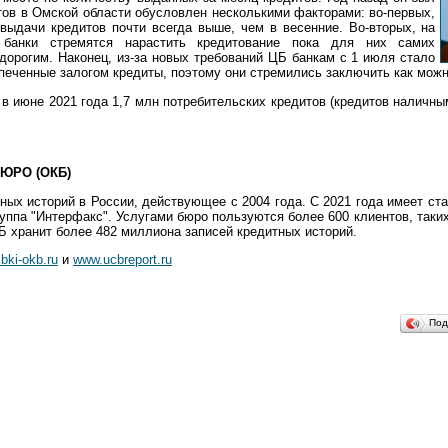
тов в Омской области обусловлен несколькими факторами: во-первых,
 выдачи кредитов почти всегда выше, чем в весенние. Во-вторых, на
банки стремятся нарастить кредитование пока для них самих
дорогим. Наконец, из-за новых требований ЦБ банкам с 1 июля стало
печенные залогом кредиты, поэтому они стремились заключить как можн
в июне 2021 года 1,7 млн потребительских кредитов (кредитов наличны
ЮРО (ОКБ)
ных историй в России, действующее с 2004 года. С 2021 года имеет с
руппа "Интерфакс". Услугами бюро пользуются более 600 клиентов, таки
Б хранит более 482 миллиона записей кредитных историй.
bki-okb.ru
и
www.ucbreport.ru
Под