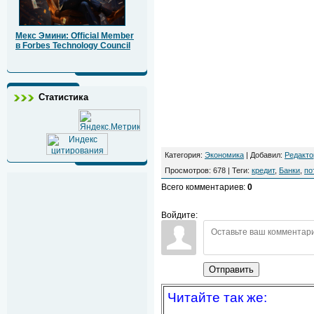
Мекс Эмини: Official Member
в Forbes Technology Council
Статистика
Категория
:
Экономика
|
Добавил
:
Редакто
Просмотров
:
678
|
Теги
:
кредит
,
Банки
,
по
Всего комментариев
:
0
Войдите:
Отправить
Читайте так же: