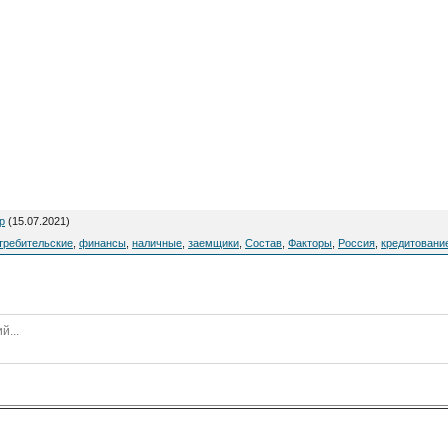
р
(15.07.2021)
требительские
,
финансы
,
наличные
,
заемщики
,
Состав
,
Факторы
,
Россия
,
кредитовани