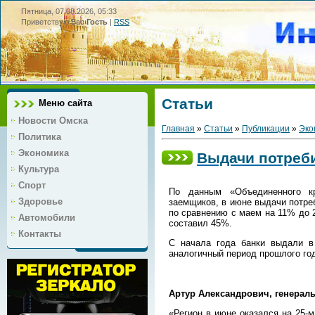
Пятница, 07.08.2026, 05:33
Приветствую Вас
Гость
|
RSS
Статьи
Меню сайта
Новости Омска
Главная
»
Статьи
»
Публикации
»
Эко
Политика
Экономика
Выдачи потреби
Культура
Спорт
По данным «Объединенного к
Здоровье
заемщиков, в июне выдачи потре
по сравнению с маем на 11% до 2
Автомобили
составил 45%.
Контакты
С начала года банки выдали в
аналогичный период прошлого года
Артур Александрович, генерал
«Регион в июне оказался на 25-м