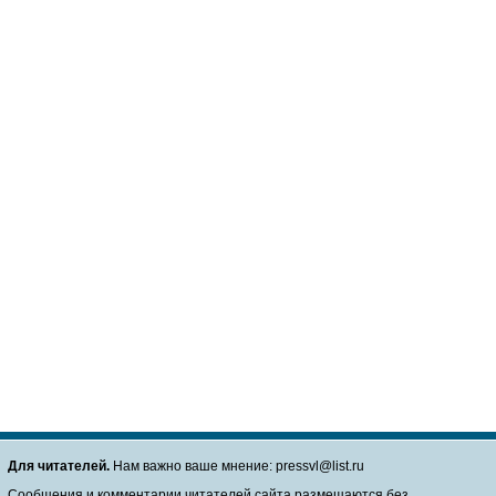
Для читателей.
Нам важно ваше мнение: pressvl@list.ru
Сообщения и комментарии читателей сайта размещаются без