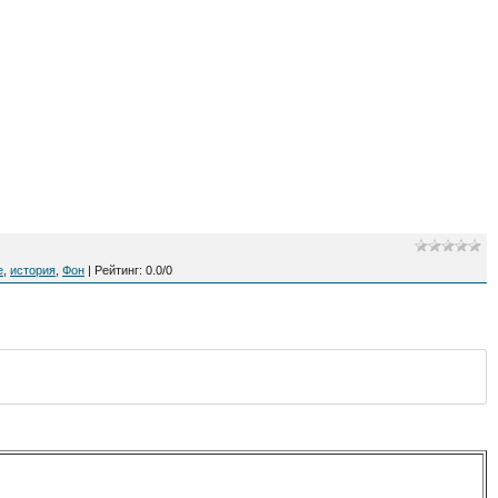
е
,
история
,
Фон
|
Рейтинг
:
0.0
/
0