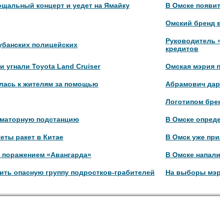
ощальный концерт и уедет на Ямайку
В Омске появит
Омский бренд 
Руководитель 
убанских полицейских
кредитов
 угнали Toyota Land Cruiser
Омская мэрия п
лась к жителям за помощью
Абрамович дар
Логотипом брен
рматорную подстанцию
В Омске опред
еты ракет в Китае
В Омск уже пр
с поражением «Авангарда»
В Омске напали
ить опасную группу подростков-грабителей
На выборы мэр