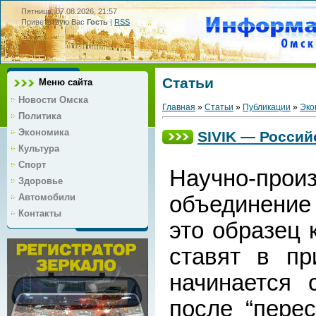
Пятница, 07.08.2026, 21:57
Приветствую Вас
Гость
|
RSS
Статьи
Меню сайта
Новости Омска
Главная
»
Статьи
»
Публикации
»
Эко
Политика
Экономика
SIVIK — Россий
Культура
Спорт
Научно-прои
Здоровье
объединени
Автомобили
Контакты
это образец 
ставят в пр
начинается 
после “пере