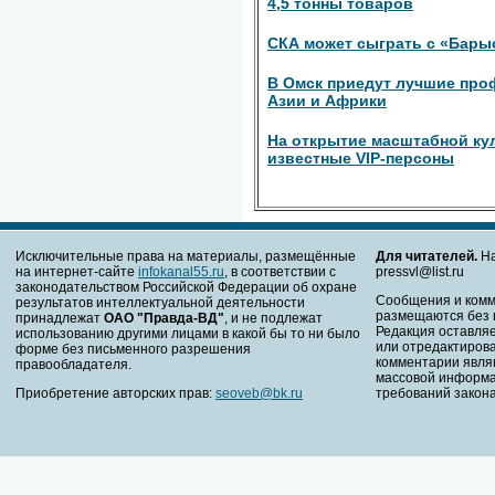
4,5 тонны товаров
СКА может сыграть с «Бары
В Омск приедут лучшие про
Азии и Африки
На открытие масштабной ку
известные VIP-персоны
Исключительные права на материалы, размещённые
Для читателей.
На
на интернет-сайте
infokanal55.ru
, в соответствии с
pressvl@list.ru
законодательством Российской Федерации об охране
Сообщения и комм
результатов интеллектуальной деятельности
размещаются без 
принадлежат
ОАО "Правда-ВД"
, и не подлежат
Редакция оставляе
использованию другими лицами в какой бы то ни было
или отредактирова
форме без письменного разрешения
комментарии явля
правообладателя.
массовой информа
Приобретение авторских прав:
seoveb@bk.ru
требований закона