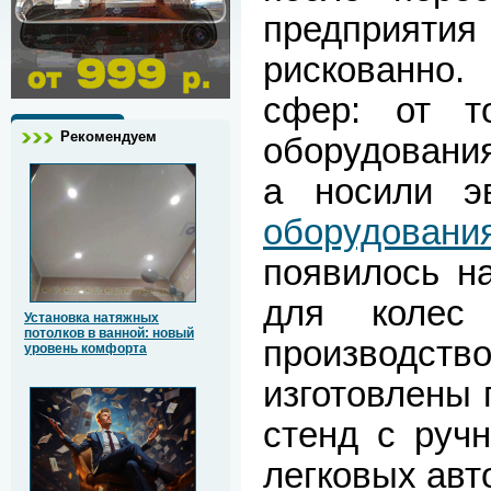
предприяти
рискованно
сфер: от т
Рекомендуем
оборудовани
а носили э
оборудовани
появилось н
для колес
Установка натяжных
потолков в ванной: новый
производст
уровень комфорта
изготовлены
стенд с руч
легковых авт