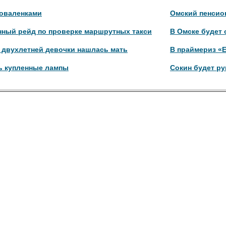
доваленками
Омский пенсион
нный рейд по проверке маршрутных такси
В Омске будет 
 двухлетней девочки нашлась мать
В праймериз «
ь купленные лампы
Сокин будет р