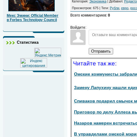
Категория
:
Экономика
|
Добавил
:
Редакто
Просмотров
:
675
|
Теги
:
Рубли
,
евро
,
рос
Всего комментариев
:
0
Мекс Эмини: Official Member
в Forbes Technology Council
Войдите:
Статистика
Отправить
Читайте так же:
Омские коммунисты забрали
Замену Лапухину нашли еди
Спиваков подарил смычок м
Приговор по делу Аллеса в
Назаров намерен встречатьс
В управделами омской мэри