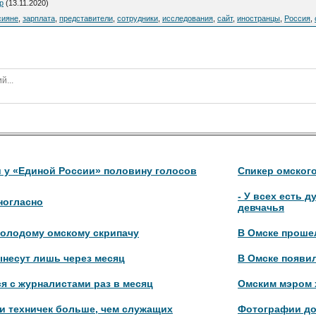
р
(13.11.2020)
сияне
,
зарплата
,
представители
,
сотрудники
,
исследования
,
сайт
,
иностранцы
,
Россия
,
 у «Единой России» половину голосов
Спикер омского
- У всех есть д
ногласно
девчачья
олодому омскому скрипачу
В Омске проше
ынесут лишь через месяц
В Омске появи
я с журналистами раз в месяц
Омским мэром х
и техничек больше, чем служащих
Фотографии до