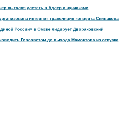
ер пытался улететь в Адлер с нунчаками
организована интернет-трансляция концерта Спивакова
Единой России» в Омске лидирует Двораковский
уководить Горсоветом до выхода Мамонтова из отпуска