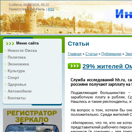
Суббота, 08.08.2026, 05:22
Приветствую Вас
Гость
|
RSS
Статьи
Меню сайта
Новости Омска
Главная
»
Статьи
»
Публикации
»
Эко
Политика
Экономика
29% жителей Ом
Культура
Спорт
Служба исследований
hh
.
ru
, с
Здоровье
россияне получают зарплату на 
Автомобили
Подавляющее большинство –
заработную плату в рублях. С
Контакты
Нашлись и такие респонденты, к
На вопрос о том, хотели бы он
положительно. Среди жителей О
«Интересно, что те, кто не хот
представителей рабочего персон
медиков (в среднем – две трет