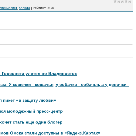
специалист
,
валюта
|
Рейтинг
:
0.0
/
0
 Горсовета улетел во Владивосток
уша. У кошечки - кошачья, у собачки - собачья, а у девочки -
л пикет «в защиту любви»
лся молодежный пресс-центр
очет стать еще один блогер
мов Омска стали доступны в «Яндекс.Картах»