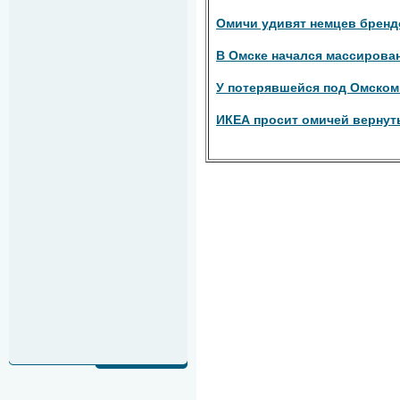
Омичи удивят немцев брен
В Омске начался массирова
У потерявшейся под Омском
ИКЕА просит омичей вернут