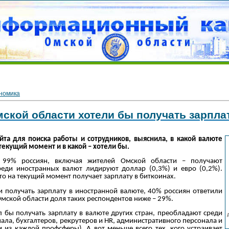
номика
ской области хотели бы получать зарпла
айта для поиска работы и сотрудников, выяснила, в какой валюте
текущий момент и в какой – хотели бы.
 99% россиян, включая жителей Омской области – получают
реди иностранных валют лидируют доллар (0,3%) и евро (0,2%).
то на текущий момент получает зарплату в биткоинах.
и получать зарплату в иностранной валюте, 40% россиян ответили
мской области доля таких респондентов ниже – 29%.
ел бы получать зарплату в валюте других стран, преобладают среди
ала, бухгалтеров, рекрутеров и HR, административного персонала и
и из каждой профсферы). А вот меньше всего тех, кого устраивает