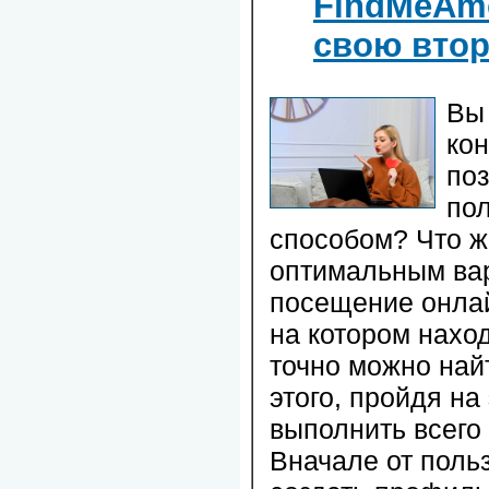
FindMeAmo
свою вто
Вы 
ко
поз
по
способом? Что ж
оптимальным ва
посещение онла
на котором наход
точно можно най
этого, пройдя на 
выполнить всего 
Вначале от поль