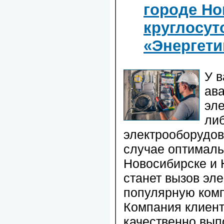
городе Но
круглосут
«Энергети
У в
ава
эл
ли
электрооборудов
случае оптималь
Новосибирске и 
станет вызов эле
популярную комп
Компания клиент
качественно вып