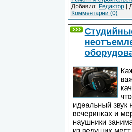
Добавил:
Редактор
| 
Комментарии (0)
Студийны
неотъемле
оборудов
Каж
ва
ка
чт
идеальный звук 
вечеринках и ме
наушники занима
из ведущих мест