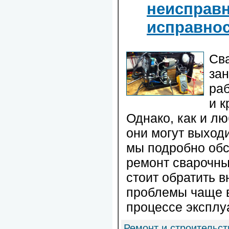
неисправн
исправно
Св
за
раб
и к
Однако, как и л
они могут выходи
мы подробно обс
ремонт сварочны
стоит обратить в
проблемы чаще в
процессе эксплу
Ремонт и строительст