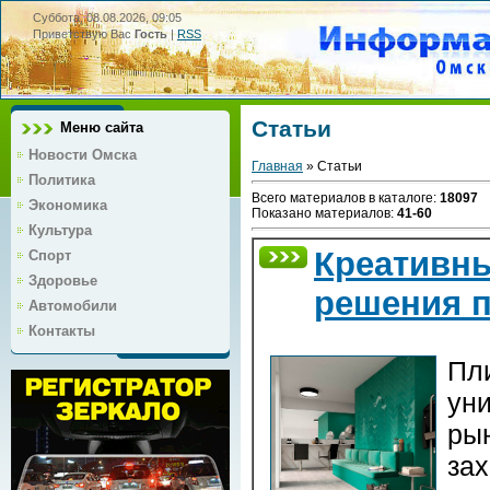
Суббота, 08.08.2026, 09:05
Приветствую Вас
Гость
|
RSS
Статьи
Меню сайта
Новости Омска
Главная
»
Статьи
Политика
Всего материалов в каталоге
:
18097
Экономика
Показано материалов
:
41-60
Культура
Креативны
Спорт
Здоровье
решения 
Автомобили
Контакты
Пл
ун
рын
зах