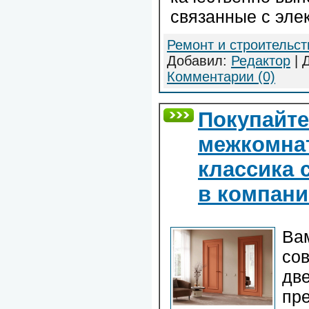
связанные с эле
Ремонт и строительст
Добавил:
Редактор
| 
Комментарии (0)
Покупайт
межкомна
классика 
в компани
Ва
со
две
пр