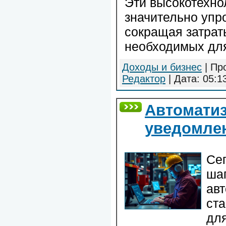
Эти высокотехн
значительно упр
сокращая затрат
необходимых для
Доходы и бизнес
| Пр
Редактор
| Дата:
05:1
Автоматиз
уведомле
Сег
шаг
ав
ст
для