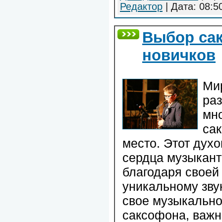
Редактор
| Дата:
08:5
Выбор са
новичков
Ми
раз
мн
са
место. Этот дух
сердца музыкант
благодаря своей
уникальному звук
свое музыкально
саксофона, важн