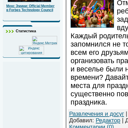
От
Мекс Эмини: Official Member
ре
в Forbes Technology Council
за
вду
Статистика
Каждый родитель 
запомнился не т
всем его друзья
организовать пра
и веселье были 
времени? Давайт
места для празд
существенно пов
праздника.
Развлечения и досуг
|
Добавил:
Редактор
| 
Комментарии (0)