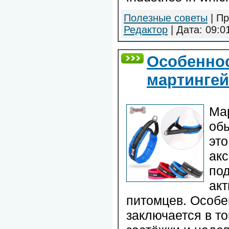
Полезные советы
| Пр
Редактор
| Дата:
09:0
Особеннос
мартингей
Мар
об
эт
акс
по
ак
питомцев. Особе
заключается в то