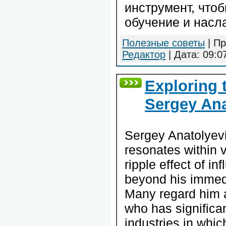
инструмент, что
обучение и насл
Полезные советы
| Пр
Редактор
| Дата:
09:0
Exploring 
Sergey Ana
Sergey Anatolyevi
resonates within v
ripple effect of in
beyond his immedi
Many regard him 
who has significan
industries in whi