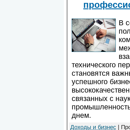
профессио
В 
по
ко
ме
вза
технического пе
становятся важ
успешного бизне
высококачествен
связанных с наук
промышленность
днем.
Доходы и бизнес
| Пр