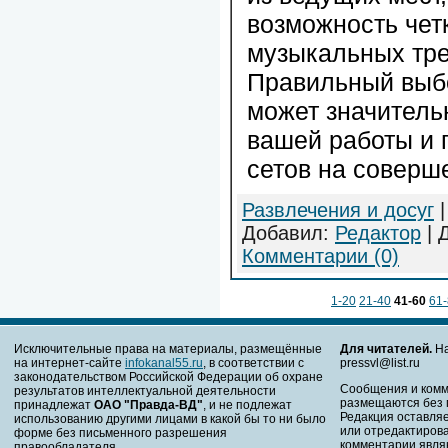
возможность чет
музыкальных тре
Правильный выб
может значитель
вашей работы и 
сетов на соверш
Развлечения и досуг
|
Добавил:
Редактор
| 
Комментарии (0)
1-20
21-40
41-60
61
Исключительные права на материалы, размещённые
Для читателей.
На
на интернет-сайте
infokanal55.ru
, в соответствии с
pressvl@list.ru
законодательством Российской Федерации об охране
Сообщения и комм
результатов интеллектуальной деятельности
размещаются без 
принадлежат
ОАО "Правда-ВД"
, и не подлежат
Редакция оставляе
использованию другими лицами в какой бы то ни было
или отредактирова
форме без письменного разрешения
комментарии явля
правообладателя.