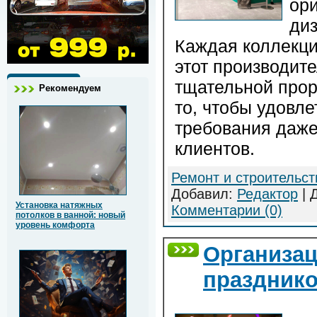
ор
ди
Каждая коллекци
этот производите
тщательной прор
Рекомендуем
то, чтобы удовл
требования даже
клиентов.
Ремонт и строительст
Добавил:
Редактор
| 
Установка натяжных
Комментарии (0)
потолков в ванной: новый
уровень комфорта
Организац
празднико