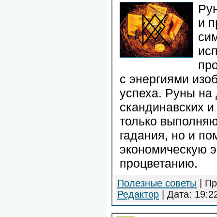
Ру
и п
си
ис
про
с энергиями изо
успеха. Руны на 
скандинавских и 
только выполня
гадания, но и п
экономическую э
процветанию.
Полезные советы
| Пр
Редактор
| Дата:
19:2