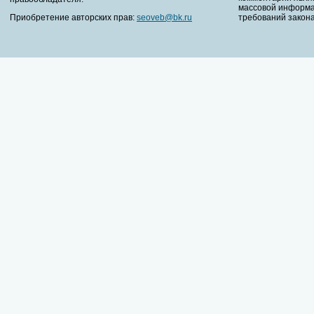
массовой информа
Приобретение авторских прав:
seoveb@bk.ru
требований закона