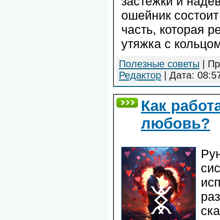
застёжки и надев
ошейник состоит 
часть, которая р
утяжка с кольцо
Полезные советы
| Пр
Редактор
| Дата:
08:5
Как работ
любовь?
Ру
сис
ис
раз
ска